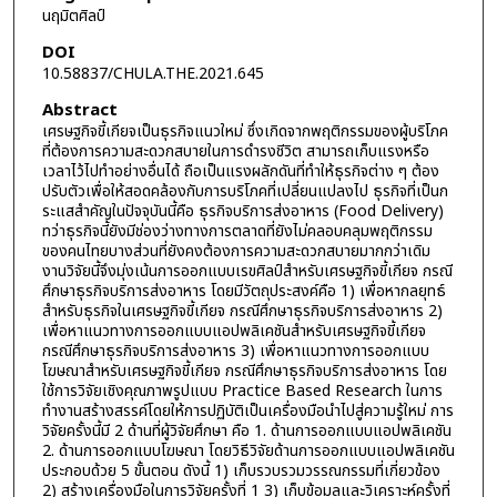
นฤมิตศิลป์
DOI
10.58837/CHULA.THE.2021.645
Abstract
เศรษฐกิจขี้เกียจเป็นธุรกิจแนวใหม่ ซึ่งเกิดจากพฤติกรรมของผู้บริโภค
ที่ต้องการความสะดวกสบายในการดำรงชีวิต สามารถเก็บแรงหรือ
เวลาไว้ไปทำอย่างอื่นได้ ถือเป็นแรงผลักดันที่ทำให้ธุรกิจต่าง ๆ ต้อง
ปรับตัวเพื่อให้สอดคล้องกับการบริโภคที่เปลี่ยนแปลงไป ธุรกิจที่เป็นก
ระแสสำคัญในปัจจุบันนี้คือ ธุรกิจบริการส่งอาหาร (Food Delivery)
ทว่าธุรกิจนี้ยังมีช่องว่างทางการตลาดที่ยังไม่คลอบคลุมพฤติกรรม
ของคนไทยบางส่วนที่ยังคงต้องการความสะดวกสบายมากกว่าเดิม
งานวิจัยนี้จึงมุ่งเน้นการออกแบบเรขศิลป์สำหรับเศรษฐกิจขี้เกียจ กรณี
ศึกษาธุรกิจบริการส่งอาหาร โดยมีวัตถุประสงค์คือ 1) เพื่อหากลยุทธ์
สำหรับธุรกิจในเศรษฐกิจขี้เกียจ กรณีศึกษาธุรกิจบริการส่งอาหาร 2)
เพื่อหาแนวทางการออกแบบแอปพลิเคชันสำหรับเศรษฐกิจขี้เกียจ
กรณีศึกษาธุรกิจบริการส่งอาหาร 3) เพื่อหาแนวทางการออกแบบ
โฆษณาสำหรับเศรษฐกิจขี้เกียจ กรณีศึกษาธุรกิจบริการส่งอาหาร โดย
ใช้การวิจัยเชิงคุณภาพรูปแบบ Practice Based Research ในการ
ทำงานสร้างสรรค์โดยให้การปฏิบัติเป็นเครื่องมือนำไปสู่ความรู้ใหม่ การ
วิจัยครั้งนี้มี 2 ด้านที่ผู้วิจัยศึกษา คือ 1. ด้านการออกแบบแอปพลิเคชัน
2. ด้านการออกแบบโฆษณา โดยวิธีวิจัยด้านการออกแบบแอปพลิเคชัน
ประกอบด้วย 5 ขั้นตอน ดังนี้ 1) เก็บรวบรวมวรรณกรรมที่เกี่ยวข้อง
2) สร้างเครื่องมือในการวิจัยครั้งที่ 1 3) เก็บข้อมูลและวิเคราะห์ครั้งที่