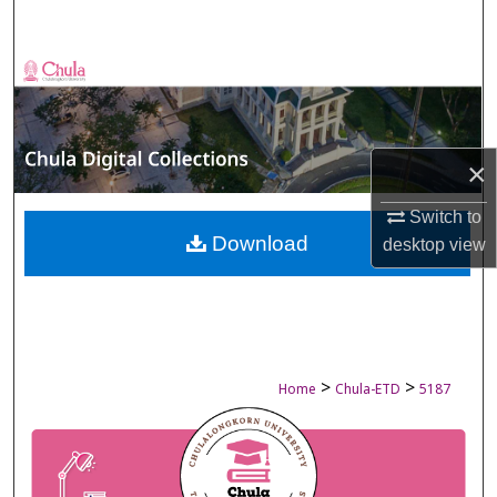
Search
Browse Collections
My Account
×
About
Switch to
Digital Commons Network™
Download
desktop
view
>
>
Home
Chula-ETD
5187