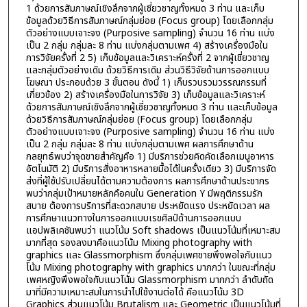
1 ด้วยการสัมภาษณ์เชิงลึกจากผู้เชี่ยวชาญทั้งหมด 3 ท่าน และเก็บ
ข้อมูลด้วยวิธีการสัมภาษณ์กลุ่มย่อย (Focus group) โดยเลือกกลุ่ม
ตัวอย่างแบบเจาะจง (Purposive sampling) จำนวน 16 ท่าน แบ่ง
เป็น 2 กลุ่ม กลุ่มละ 8 ท่าน แบ่งกลุ่มตามเพศ 4) สร้างเครื่องมือใน
การวิจัยครั้งที่ 2 5) เก็บข้อมูลและวิเคราะห์ครั้งที่ 2 จากผู้เชี่ยวชาญ
และกลุ่มตัวอย่างเดิม ด้วยวิธีการเดิม ส่วนวิธีวิจัยด้านการออกแบบ
โฆษณา ประกอบด้วย 3 ขั้นตอน ดังนี้ 1) เก็บรวบรวมวรรณกรรมที่
เกี่ยวข้อง 2) สร้างเครื่องมือในการวิจัย 3) เก็บข้อมูลและวิเคราะห์
ด้วยการสัมภาษณ์เชิงลึกจากผู้เชี่ยวชาญทั้งหมด 3 ท่าน และเก็บข้อมูล
ด้วยวิธีการสัมภาษณ์กลุ่มย่อย (Focus group) โดยเลือกกลุ่ม
ตัวอย่างแบบเจาะจง (Purposive sampling) จำนวน 16 ท่าน แบ่ง
เป็น 2 กลุ่ม กลุ่มละ 8 ท่าน แบ่งกลุ่มตามเพศ ผลการศึกษาด้าน
กลยุทธ์พบว่าจุดขายสำคัญคือ 1) มีบริการช่วยคิดคัดเลือกเมนูอาหาร
อัตโนมัติ 2) มีบริการสั่งอาหารหลายมื้อได้ในครั้งเดียว 3) มีบริการจัด
ส่งที่ผู้ใช้ปรับเปลี่ยนได้ตามความต้องการ ผลการศึกษาด้านประชากร
พบว่ากลุ่มเป้าหมายหลักคือคนใน Generation Y มีพฤติกรรมรัก
สบาย ต้องการบริการที่สะดวกสบาย ประหยัดแรง ประหยัดเวลา ผล
การศึกษาแนวทางในการออกแบบเรขศิลป์ด้านการออกแบบ
แอปพลิเคชันพบว่า แนวโน้ม Soft shadows เป็นแนวโน้มที่เหมาะสม
มากที่สุด รองลงมาคือแนวโน้ม Mixing photography with
graphics และ Glassmorphism ซึ่งกลุ่มเพศชายพึงพอใจกับแนว
โน้ม Mixing photography with graphics มากกว่า ในขณะที่กลุ่ม
เพศหญิงพึงพอใจกับแนวโน้ม Glassmorphism มากกว่า ลำดับถัด
มาที่มีความเหมาะสมในการนำไปใช้งานต่อได้ คือแนวโน้ม 3D
Graphics ส่วนแนวโน้ม Brutalism และ Geometric เป็นแนวโน้มที่