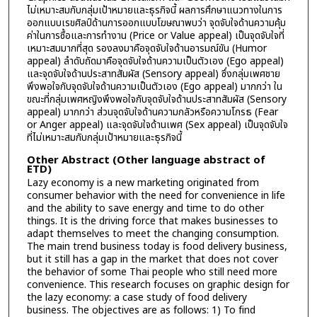
ไม่เหมาะสมกับกลุ่มเป้าหมายและธุรกิจนี้ ผลการศึกษาแนวทางในการ
ออกแบบเรขศิลป์ด้านการออกแบบโฆษณาพบว่า จุดจับใจด้านความคุ้ม
ค่าในการซื้อและการทำงาน (Price or Value appeal) เป็นจุดจับใจที่
เหมาะสมมากที่สุด รองลงมาคือจุดจับใจด้านอารมณ์ขัน (Humor
appeal) ลำดับถัดมาคือจุดจับใจด้านความเป็นตัวเอง (Ego appeal)
และจุดจับใจด้านประสาทสัมผัส (Sensory appeal) ซึ่งกลุ่มเพศชาย
พึงพอใจกับจุดจับใจด้านความเป็นตัวเอง (Ego appeal) มากกว่า ใน
ขณะที่กลุ่มเพศหญิงพึงพอใจกับจุดจับใจด้านประสาทสัมผัส (Sensory
appeal) มากกว่า ส่วนจุดจับใจด้านความกลัวหรือความโกรธ (Fear
or Anger appeal) และจุดจับใจด้านเพศ (Sex appeal) เป็นจุดจับใจ
ที่ไม่เหมาะสมกับกลุ่มเป้าหมายและธุรกิจนี้
Other Abstract (Other language abstract of
ETD)
Lazy economy is a new marketing originated from
consumer behavior with the need for convenience in life
and the ability to save energy and time to do other
things. It is the driving force that makes businesses to
adapt themselves to meet the changing consumption.
The main trend business today is food delivery business,
but it still has a gap in the market that does not cover
the behavior of some Thai people who still need more
convenience. This research focuses on graphic design for
the lazy economy: a case study of food delivery
business. The objectives are as follows: 1) To find