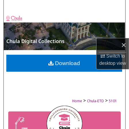
Search
Browse Collections
My Account
×
About
Switch to
Digital Commons Network™
Download
desktop
view
>
>
Home
Chula-ETD
5101