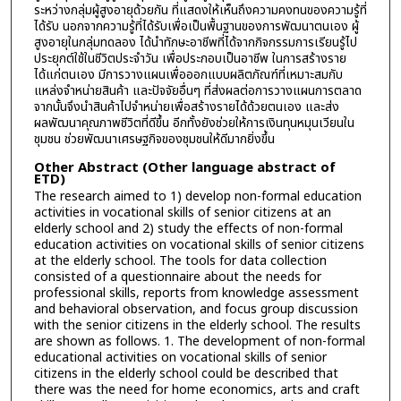
ระหว่างกลุ่มผู้สูงอายุด้วยกัน ที่แสดงให้เห็นถึงความคงทนของความรู้ที่
ได้รับ นอกจากความรู้ที่ได้รับเพื่อเป็นพื้นฐานของการพัฒนาตนเอง ผู้
สูงอายุในกลุ่มทดลอง ได้นำทักษะอาชีพที่ได้จากกิจกรรมการเรียนรู้ไป
ประยุกต์ใช้ในชีวิตประจำวัน เพื่อประกอบเป็นอาชีพ ในการสร้างราย
ได้แก่ตนเอง มีการวางแผนเพื่อออกแบบผลิตภัณฑ์ที่เหมาะสมกับ
แหล่งจำหน่ายสินค้า และปัจจัยอื่นๆ ที่ส่งผลต่อการวางแผนการตลาด
จากนั้นจึงนำสินค้าไปจำหน่ายเพื่อสร้างรายได้ด้วยตนเอง และส่ง
ผลพัฒนาคุณภาพชีวิตที่ดีขึ้น อีกทั้งยังช่วยให้การเงินทุนหมุนเวียนใน
ชุมชน ช่วยพัฒนาเศรษฐกิจของชุมชนให้ดีมากยิ่งขึ้น
Other Abstract (Other language abstract of
ETD)
The research aimed to 1) develop non-formal education
activities in vocational skills of senior citizens at an
elderly school and 2) study the effects of non-formal
education activities on vocational skills of senior citizens
at the elderly school. The tools for data collection
consisted of a questionnaire about the needs for
professional skills, reports from knowledge assessment
and behavioral observation, and focus group discussion
with the senior citizens in the elderly school. The results
are shown as follows. 1. The development of non-formal
educational activities on vocational skills of senior
citizens in the elderly school could be described that
there was the need for home economics, arts and craft