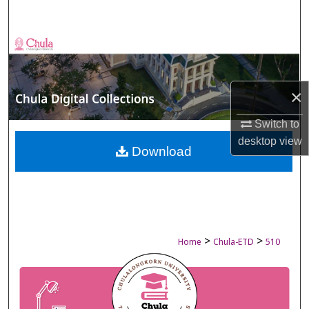
Search
Browse Collections
My Account
×
About
Switch to
desktop
view
Digital Commons Network™
Download
>
>
Home
Chula-ETD
510