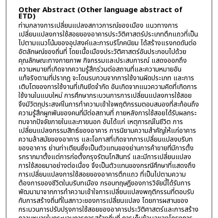
Other Abstract (Other language abstract of
ETD)
ท่ามกลางการเปลี่ยนแปลงสภาวการณ์ของเมือง แนวทางการ
เปลี่ยนแปลงการใช้สอยของอาคารประวัติศาสตร์ประเภทตึกแถวที่เป็น
ไปตามแนวโน้มของอุปสงค์และการบริโภคนิยม ได้สร้างแรงกดดันต่อ
อัตลักษณ์ของถิ่นที่ โดยเนื้อเมืองประวัติศาสตร์อันประกอบไปด้วย
คุณลักษณะทางกายภาพ กิจกรรมและประสบการณ์ แสดงออกถึง
ความหมายที่เกิดจากความรู้สึกร่วมต่อสถานที่และความหมายอัน
แท้จริงตามที่ปรากฏ จะโดนรบกวนจากการใช้งานผิดประเภท และการ
เติบโตของการใช้งานที่เกินขีดจำกัด อันเกิดจากแนวความคิดที่เกิดการ
ใช้งานในแบบใหม่ การศึกษากระบวนการการเปลี่ยนแปลงการใช้สอย
จึงมีวัตถุประสงค์ในการทำความเข้าใจพฤติกรรมตอบสนองที่สะท้อนถึง
ความรู้สึกผูกพันของคนที่มีต่อสถานที่ ภายหลังการใช้สอยได้รับผลกระ
ทบจากปัจจัยภายในและภายนอก อันได้แก่ เหตุการณ์ในชีวิต การ
เปลี่ยนแปลงกรรมสิทธ์ของอาคาร การนิยามความสำคัญให้แก่อาคาร
ความล้าสมัยของอาคาร และโอกาสที่เกิดจากการเปลี่ยนแปลงบริบท
ของอาคาร ย่านท่าเตียนซึ่งเป็นตัวแทนของย่านการค้าขายที่มีการตั้ง
รกรากมาตั้งแต่การก่อตั้งกรุงรัตนโกสินทร์ และมีการเปลี่ยนแปลง
การใช้สอยมาอย่างต่อเนื่อง จึงเป็นตัวแทนของกรณีศึกษาที่แสดงถึง
การเปลี่ยนแปลงการใช้สอยของอาคารตึกแถว ที่เป็นไปตามความ
ต้องการของชีวิตในบริบทเมือง กรอบทฤษฎีของการวิจัยนี้ได้รับการ
พัฒนามาจากการทำความเข้าใจการเปลี่ยนแปลงพฤติกรรมที่ตอบรับ
กับการสร้างถิ่นที่ในสภาวะของการเปลี่ยนแปลง โดยการผสานของ
กระบวนการปรับปรุงการใช้สอยของอาคารประวัติศาสตร์และการสร้าง