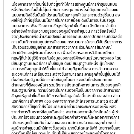
เนื่องจากราคาที่ดินที่ปรับตัวสูงทำให้การสร้างศูนย์การค้าชุมชนแบบ
หนึ่งถึงสองชั้นนั้นไม่คุ้มค่ากับการลงทุน อย่างไรก็ดีศูนย์การค้าชุมชน
แบบสามถึงสี่ชั้นนั้นมักประสบกับปัญหาลูกค้าไม่กระจายตัวสู่ชั้นบน ส่ง
ผลให้ผู้เช่าที่อยู่ชั้นบนมีโอกาสในการขายน้อย ดังนั้นการปรับปรุงรูป
แบบอาคารเพื่อสร้างความชักจูงให้ลูกค้าขึ้นชั้นบน จึงมีความจำเป็น
อย่างยิ่งสำหรับความอยู่รอดของศูนย์การค้าชุมชน การวิจัยครั้งนี้มี
วัตถุประสงค์เพื่อนำเสนอปัจจัยในการออกแบบสถาปัตยกรรมที่มีผลต่อ
การเดินเท้าภายในศูนย์การค้าชุมชน กระบวนการในงานวิจัยเริ่มจากการ
เก็บรวบรวมข้อมูลจากเอกสารทางวิชาการ ร่วมกับการสัมภาษณ์
สถาปนิกและผู้พัฒนาโครงการ เพื่อสร้างกรอบการวิจัยและศึกษา
ทฤษฎีที่นำไปสู่วิธีการเก็บข้อมูลของกรณีศึกษาในบริเวณทองหล่อ โดย
มีสมมุติฐานและวิธีการเก็บข้อมูล ดังนี้ สมมุติฐานที่หนึ่ง ผู้เช่าหลัก
สามารถดึงดูดลูกค้าให้ขึ้นชั้นบนได้ สมมุติฐานที่สอง การอำนวยความ
สะดวกแก่การเคลื่อนตัวระหว่างชั้นสามารถกระจายลูกค้าขึ้นสู่ชั้นบนได้
ทั้งสองสมมุติฐานนี้มีการเก็บข้อมูลโดยการจดบันทึกประเภทและ
ตำแหน่งที่ตั้งของผู้เช่า รวมถึงการสังเกตทิศทางในการเดินของลูกค้า
สมมุติฐานที่สาม ความชัดเจนในการมองเห็นชั้นบนจากทางเข้าสามารถ
ชักจูงให้ลูกค้าขึ้นชั้นบนได้ การเก็บข้อมูลในข้อนี้แบ่งเป็นสองส่วน ส่วน
แรกคือการเก็บภาพ ๓๖๐ องศาจากทางเข้าโครงการแต่ละจุด ส่วนที่
สองคือการใช้ชุดคำสั่งโปรแกรมเพื่อคำนวณระยะการมองเห็น หลัง
จากทำการวิเคราะห์ข้อมูลดังกล่าว พบว่านอกจากผู้เช่าหลักแล้ว ผู้เช่า
ประเภทโรงเรียนกวดวิชาและศูนย์ออกกำลังกายก็มีผลต่อทิศทางการ
เดินของลูกค้าเช่นกัน ในส่วนของความสะดวกสบายของลูกค้า พบว่า
ศูนย์การค้าชุมชนมักใช้ทางขึ้นลงประเภทบันไดและลิฟท์ โดยทางขึ้นลง
ควรตั้งอยู่ใกล้กับทางเข้า ทั้งนี้ไม่ใช่เพียงทางเข้าหลักหน้าโครงการ