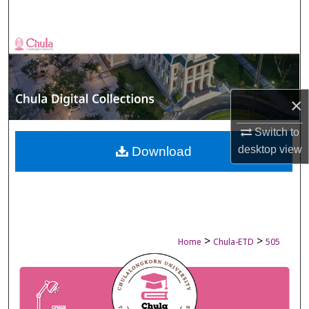
Search
Browse Collections
My Account
×
About
Switch to
Digital Commons Network™
desktop
view
Download
>
>
Home
Chula-ETD
505