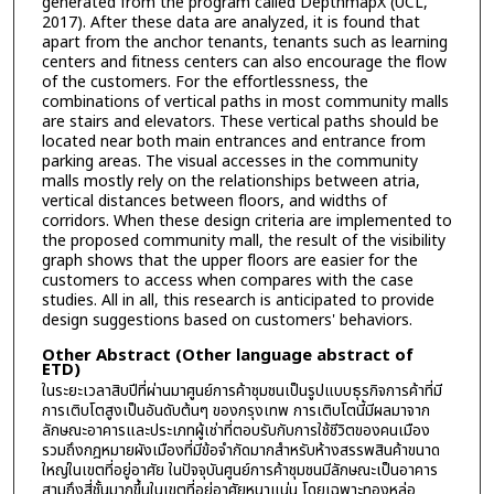
generated from the program called DepthmapX (UCL,
2017). After these data are analyzed, it is found that
apart from the anchor tenants, tenants such as learning
centers and fitness centers can also encourage the flow
of the customers. For the effortlessness, the
combinations of vertical paths in most community malls
are stairs and elevators. These vertical paths should be
located near both main entrances and entrance from
parking areas. The visual accesses in the community
malls mostly rely on the relationships between atria,
vertical distances between floors, and widths of
corridors. When these design criteria are implemented to
the proposed community mall, the result of the visibility
graph shows that the upper floors are easier for the
customers to access when compares with the case
studies. All in all, this research is anticipated to provide
design suggestions based on customers' behaviors.
Other Abstract (Other language abstract of
ETD)
ในระยะเวลาสิบปีที่ผ่านมาศูนย์การค้าชุมชนเป็นรูปแบบธุรกิจการค้าที่มี
การเติบโตสูงเป็นอันดับต้นๆ ของกรุงเทพ การเติบโตนี้มีผลมาจาก
ลักษณะอาคารและประเภทผู้เช่าที่ตอบรับกับการใช้ชีวิตของคนเมือง
รวมถึงกฎหมายผังเมืองที่มีข้อจำกัดมากสำหรับห้างสรรพสินค้าขนาด
ใหญ่ในเขตที่อยู่อาศัย ในปัจจุบันศูนย์การค้าชุมชนมีลักษณะเป็นอาคาร
สามถึงสี่ชั้นมากขึ้นในเขตที่อยู่อาศัยหนาแน่น โดยเฉพาะทองหล่อ