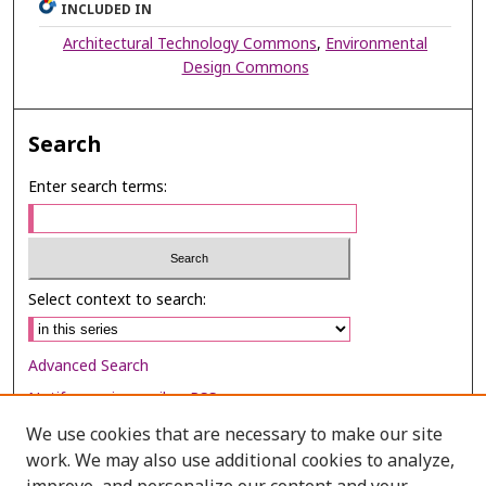
INCLUDED IN
Architectural Technology Commons
,
Environmental
Design Commons
Search
Enter search terms:
Select context to search:
Advanced Search
Notify me via email or
RSS
We use cookies that are necessary to make our site
Browse
work. We may also use additional cookies to analyze,
Collections