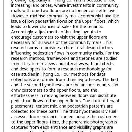
growing, especially in Thong Lo. This is because of the
increasing land prices, where investments in community
malls with one-two floors are no longer cost-effective.
However, mid-rise community malls commonly have the
issue of low pedestrian flows on the upper floors, which
leads to lower chances of sales for the tenants.
Accordingly, adjustments of building layouts to
encourage customers to visit the upper floors are
necessary for survivals of the community malls. This
research aims to provide architectural design factors
influencing pedestrian flows in community malls. For the
research method, frameworks and theories are studied
from literature reviews and interviews with architects
and developers to form a research methodology for
case studies in Thong Lo. Four methods for data
collections are formed from three hypotheses. The first
and the second hypotheses are the anchor tenants can
draw customers to the upper floors, and the
effortlessness in moving between floors can distribute
pedestrian flows to the upper floors. The data of tenant
placements, tenant mix, and pedestrian patterns are
collected for these parts. The third hypothesis is visual
accesses from entrances can encourage the customers
to the upper floors. Here, the panoramic photograph is
captured from each entrance and visibility graphs are