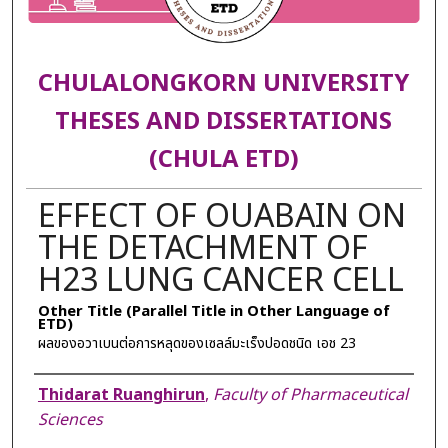
CHULALONGKORN UNIVERSITY
THESES AND DISSERTATIONS
(CHULA ETD)
EFFECT OF OUABAIN ON
THE DETACHMENT OF
H23 LUNG CANCER CELL
Other Title (Parallel Title in Other Language of
ETD)
ผลของอวาเบนต่อการหลุดของเซลล์มะเร็งปอดชนิด เอช 23
Author
Thidarat Ruanghirun
,
Faculty of Pharmaceutical
Sciences