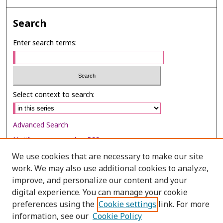
Search
Enter search terms:
Select context to search:
Advanced Search
Notify me via email or
RSS
We use cookies that are necessary to make our site
Browse
work. We may also use additional cookies to analyze,
Collections
improve, and personalize our content and your
digital experience. You can manage your cookie
Disciplines
preferences using the
Cookie settings
link. For more
Authors
information, see our
Cookie Policy