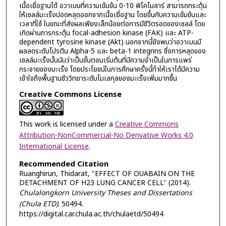
เนื้อเยื่อฐานได้ อวาเบนที่ความเข้มข้น 0-10 พิโคโมลาร์ สามารถกระตุ้น
ให้เซลล์มะเร็งปอดหลุดออกจากเนื้อเยื่อฐาน โดยขึ้นกับความเข้มข้นและ
เวลาที่ใช้ ในขณะที่ส่งผลเพียงเล็กน้อยต่อการมีชีวิตรอดของเซลล์ โดย
เกิดผ่านการกระตุ้น focal-adhesion kinase (FAK) และ ATP-
dependent tyrosine kinase (Akt) นอกจากนี้ยังพบว่าอวาเบนมี
ผลลดระดับโปรตีน Alpha-5 และ beta-1 integrins ซึ่งการหลุดของ
เซลล์มะเร็งนั้นนับว่าเป็นขั้นตอนเริ่มต้นที่มีความจำเป็นในการแพร่
กระจายของมะเร็ง โดยประโยชน์ในการศึกษาครั้งนี้ทำให้เราได้มีความ
เข้าใจถึงพื้นฐานชีววิทยาระดับโมเลกุลของมะเร็งเพิ่มมากขึ้น
Creative Commons License
This work is licensed under a
Creative Commons
Attribution-NonCommercial-No Derivative Works 4.0
International License
.
Recommended Citation
Ruanghirun, Thidarat, "EFFECT OF OUABAIN ON THE
DETACHMENT OF H23 LUNG CANCER CELL" (2014).
Chulalongkorn University Theses and Dissertations
(Chula ETD)
. 50494.
https://digital.car.chula.ac.th/chulaetd/50494