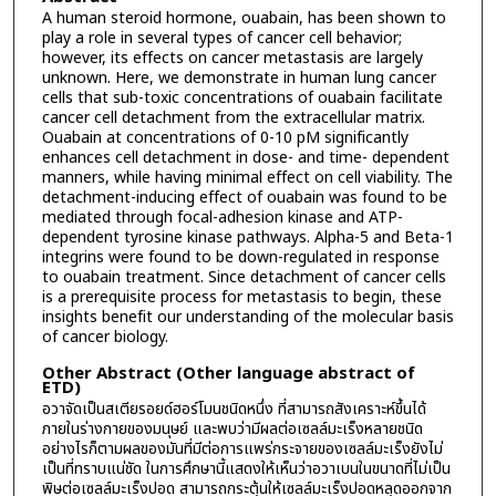
A human steroid hormone, ouabain, has been shown to
play a role in several types of cancer cell behavior;
however, its effects on cancer metastasis are largely
unknown. Here, we demonstrate in human lung cancer
cells that sub-toxic concentrations of ouabain facilitate
cancer cell detachment from the extracellular matrix.
Ouabain at concentrations of 0-10 pM significantly
enhances cell detachment in dose- and time- dependent
manners, while having minimal effect on cell viability. The
detachment-inducing effect of ouabain was found to be
mediated through focal-adhesion kinase and ATP-
dependent tyrosine kinase pathways. Alpha-5 and Beta-1
integrins were found to be down-regulated in response
to ouabain treatment. Since detachment of cancer cells
is a prerequisite process for metastasis to begin, these
insights benefit our understanding of the molecular basis
of cancer biology.
Other Abstract (Other language abstract of
ETD)
อวาจัดเป็นสเตียรอยด์ฮอร์โมนชนิดหนึ่ง ที่สามารถสังเคราะห์ขึ้นได้
ภายในร่างกายของมนุษย์ และพบว่ามีผลต่อเซลล์มะเร็งหลายชนิด
อย่างไรก็ตามผลของมันที่มีต่อการแพร่กระจายของเซลล์มะเร็งยังไม่
เป็นที่ทราบแน่ชัด ในการศึกษานี้แสดงให้เห็นว่าอวาเบนในขนาดที่ไม่เป็น
พิษต่อเซลล์มะเร็งปอด สามารถกระตุ้นให้เซลล์มะเร็งปอดหลุดออกจาก