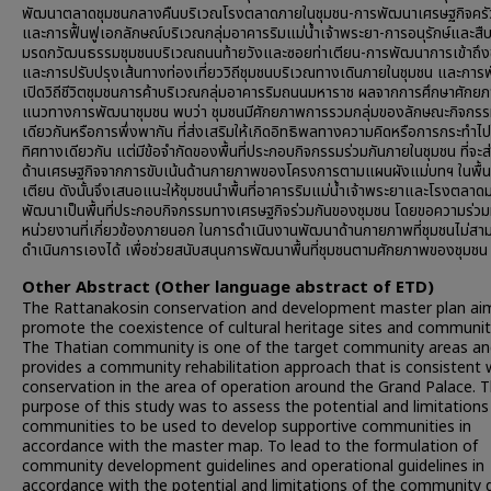
พัฒนาตลาดชุมชนกลางคืนบริเวณโรงตลาดภายในชุมชน-การพัฒนาเศรษฐกิจครั
และการฟื้นฟูเอกลักษณ์บริเวณกลุ่มอาคารริมแม่น้ำเจ้าพระยา-การอนุรักษ์และสื
มรดกวัฒนธรรมชุมชนบริเวณถนนท้ายวังและซอยท่าเตียน-การพัฒนาการเข้าถึง
และการปรับปรุงเส้นทางท่องเที่ยววิถีชุมชนบริเวณทางเดินภายในชุมชน และกา
เปิดวิถีชีวิตชุมชนการค้าบริเวณกลุ่มอาคารริมถนนมหาราช ผลจากการศึกษาศักย
แนวทางการพัฒนาชุมชน พบว่า ชุมชนมีศักยภาพการรวมกลุ่มของลักษณะกิจกรร
เดียวกันหรือการพึ่งพากัน ที่ส่งเสริมให้เกิดอิทธิพลทางความคิดหรือการกระทำไ
ทิศทางเดียวกัน แต่มีข้อจำกัดของพื้นที่ประกอบกิจกรรมร่วมกันภายในชุมชน ที่จะส
ด้านเศรษฐกิจจากการขับเน้นด้านกายภาพของโครงการตามแผนผังแม่บทฯ ในพื้นที
เตียน ดังนั้นจึงเสนอแนะให้ชุมชนนำพื้นที่อาคารริมแม่น้ำเจ้าพระยาและโรงตลาด
พัฒนาเป็นพื้นที่ประกอบกิจกรรมทางเศรษฐกิจร่วมกันของชุมชน โดยขอความร่วม
หน่วยงานที่เกี่ยวข้องภายนอก ในการดำเนินงานพัฒนาด้านกายภาพที่ชุมชนไม่สา
ดำเนินการเองได้ เพื่อช่วยสนับสนุนการพัฒนาพื้นที่ชุมชนตามศักยภาพของชุมชน
Other Abstract (Other language abstract of ETD)
The Rattanakosin conservation and development master plan ai
promote the coexistence of cultural heritage sites and communit
The Thatian community is one of the target community areas an
provides a community rehabilitation approach that is consistent 
conservation in the area of operation around the Grand Palace. 
purpose of this study was to assess the potential and limitations
communities to be used to develop supportive communities in
accordance with the master map. To lead to the formulation of
community development guidelines and operational guidelines in
accordance with the potential and limitations of the community 