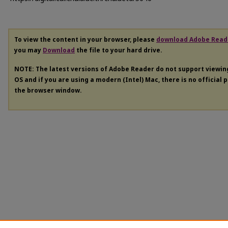
To view the content in your browser, please
download Adobe Read
you may
Download
the file to your hard drive.
NOTE: The latest versions of Adobe Reader do not support viewi
OS and if you are using a modern (Intel) Mac, there is no official 
the browser window.