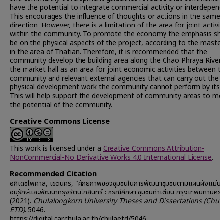
have the potential to integrate commercial activity or interdepe
This encourages the influence of thoughts or actions in the same
direction. However, there is a limitation of the area for joint activi
within the community. To promote the economy the emphasis s
be on the physical aspects of the project, according to the maste
in the area of Thatian. Therefore, it is recommended that the
community develop the building area along the Chao Phraya Rive
the market hall as an area for joint economic activities between 
community and relevant external agencies that can carry out the
physical development work the community cannot perform by itse
This will help support the development of community areas to m
the potential of the community.
Creative Commons License
This work is licensed under a
Creative Commons Attribution-
NonCommercial-No Derivative Works 4.0 International License
.
Recommended Citation
อภิเดชไพศาล, เขตนคร, "ศักยภาพของชุมชนในการพัฒนาชุมชนตามแผนผังแม่
อนุรักษ์และพัฒนากรุงรัตนโกสินทร์ : กรณีศึกษา ชุมชนท่าเตียน กรุงเทพมหานค
(2021).
Chulalongkorn University Theses and Dissertations (Chu
ETD)
. 5046.
https://digital.car.chula.ac.th/chulaetd/5046