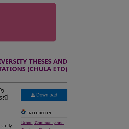
ERSITY THESES AND
TATIONS (CHULA ETD)
ัง
Download
รณี
INCLUDED IN
Urban, Community and
 study