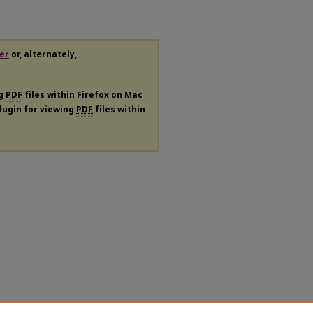
er
or, alternately,
ng
PDF
files within Firefox on Mac
plugin for viewing
PDF
files within