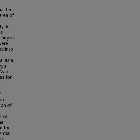
master
area of
e
y. In
as
nity in
were
ed into
al as a
aya
 As a
es for
t
f
ao
ion of
t of
he
d the
ential
es