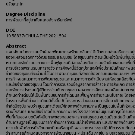
ปริญญาโท
Degree Discipline
การพัฒนาที่อยู่อาศัยและอสังหาริมทรัพย์
DOI
10.58837/CHULA.THE.2021.504
Abstract
แผนผังแม่บทการอนุรักษ์และพัฒนากรุงรัตนโกสินทร์ มีเป้าหมายส่งเสริมการอยู่
ของแหล่งมรดกทางวัฒนธรรมและชุมชน โดยชุมชนท่าเตียนเป็นหนึ่งในพื้นที่ชุมชน
หมายและจัดทำแนวทางการฟื้นฟูชุมชนที่สอดคล้องกับการอนุรักษ์ในขอบเขตพื้นที่
การบริเวณพระบรมมหาราชวัง การศึกษานี้มีวัตถุประสงค์เพื่อประเมินศักยภาพแล
จำกัดของชุมชนที่จะนำมาใช้ในการพัฒนาชุมชนที่สอดคล้องตามแผนผังแม่บทฯ เพื่
การกำหนดแนวทางการพัฒนาชุมชนและแนวทางการดำเนินงานให้สอดคล้องกับ
และข้อจำกัดของชุมชน โดยทำการรวบรวมข้อมูลจากการสำรวจ การสังเกต การส
และจัดการประชุมปฏิบัติการร่วมกับชาวชุมชน ผลจากการศึกษาแผนผังแม่บทฯ พบว
กำหนดท่าเตียนให้เป็นพื้นที่ชุมชนการค้าเดิมและฟื้นฟูการทำยาแผนโบราณ โดยจั
โครงการพื้นที่ย่านท่าเตียนมีทั้งสิ้น 6 โครงการ ส่วนผลจากการศึกษาศักยภาพแล
จำกัดปัจจุบัน พบว่า ชุมชนท่าเตียนมีศักยภาพด้านกายภาพเป็นชุมชนในพื้นที่หัวแ
รัตนโกสินทร์ และมีข้อจำกัดด้านกายภาพของโรงตลาดภายในชุมชนที่ทรุดโทรมกล
พื้นที่เก็บของ บดบังทัศนียภาพของกลุ่มอาคารภายในชุมชน ชุมชนมีจุดเด่นด้านศั
ด้านเศรษฐกิจเป็นชุมชนการค้าย่านการค้าริมแม่น้ำเจ้าพระยา และศักยภาพด้านสังค
ความสัมพันธ์การค้าลักษณะเป็นเครือญาติ ผลจากการประชุมปฏิบัติการร่วมกับช
ว่า สามารถกำหนดแนวทางการพัฒนาชุมชน 7 ประเด็น ภายใน 6 บริเวณชุมชน ได้