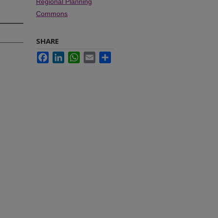
Regional Planning
Commons
SHARE
Facebook
LinkedIn
WhatsApp
Email
Share