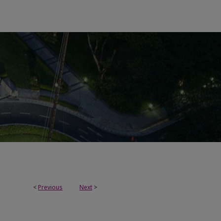
<
Previous
Next
>