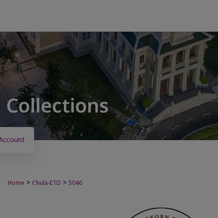
Account
>
>
Home
Chula-ETD
5046