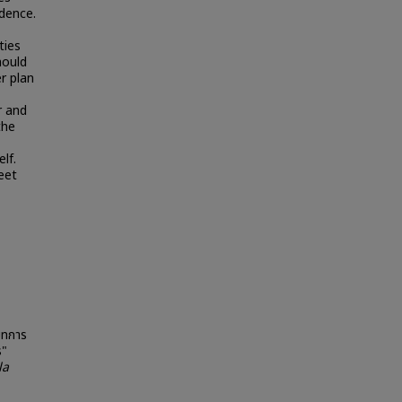
ndence.
ties
hould
r plan
r and
the
lf.
eet
บทการ
ร"
la