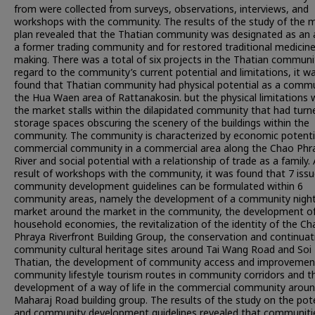
from were collected from surveys, observations, interviews, and
workshops with the community. The results of the study of the 
plan revealed that the Thatian community was designated as an 
a former trading community and for restored traditional medicin
making. There was a total of six projects in the Thatian communit
regard to the community’s current potential and limitations, it w
found that Thatian community had physical potential as a commu
the Hua Waen area of Rattanakosin. but the physical limitations 
the market stalls within the dilapidated community that had turn
storage spaces obscuring the scenery of the buildings within the
community. The community is characterized by economic potenti
commercial community in a commercial area along the Chao Phr
River and social potential with a relationship of trade as a family.
result of workshops with the community, it was found that 7 issu
community development guidelines can be formulated within 6
community areas, namely the development of a community nigh
market around the market in the community, the development o
household economies, the revitalization of the identity of the Ch
Phraya Riverfront Building Group, the conservation and continuat
community cultural heritage sites around Tai Wang Road and Soi
Thatian, the development of community access and improvemen
community lifestyle tourism routes in community corridors and t
development of a way of life in the commercial community aroun
Maharaj Road building group. The results of the study on the pot
and community development guidelines revealed that communiti