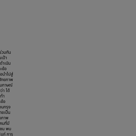
ร่วมกัน
เป้า
ดำเนิน
ะข้อ
อนำไปสู่
ศักยภาพ
ัมภาษณ์
่า ได้
ดทำ
ะข้อ
หวนกรุง
ายเป็น
กยภาพ
มที่มี
ุมชน พบ
แก่ การ