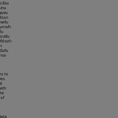
วเรือน
บสาน
ชุมชน
รพัฒนา
ภาพกับ
มการค้า
ปใน
่งเสริม
่ย่านท่า
มา
มือกับ
มารถ
ms to
ies.
d
with
The
 of
data