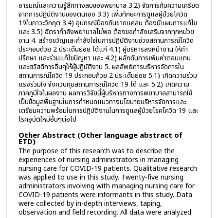
อารมณ์และความรู้สึกทางลบของพยาบาล 3.2) จัดการกับความเครียด
จากการปฏิบัติงานของตนเอง 3.3) เพิ่มทักษะการดูแลผู้ป่วยโควิด
19ในภาวะวิกฤต 3.4) อุปกรณ์ป้องกันขาดแคลน ต้องมีแผนการแก้ไข
และ 3.5) อัตรากำลังพยาบาลไม่พอ ต้องขอกำลังเสริมจากทุกหน่วย
งาน 4. สร้างขวัญและกำลังใจในการปฏิบัติงานช่วงสถานการณ์โควิด
ประกอบด้วย 2 ประเด็นย่อย ได้แก่ 4.1) ผู้บริหารลงหน้างาน ให้คำ
ปรึกษา และร่วมแก้ไขปัญหา และ 4.2) ผลักดันการเพิ่มค่าตอบแทน
และสวัสดิการอื่นๆให้ผู้ปฏิบัติงาน 5. ผลลัพธ์การบริหารจัดการใน
สถานการณ์โควิด 19 ประกอบก้วย 2 ประเด็นย่อย 5.1) เกิดความร่วม
แรงร่วมใจ จึงควบคุมสถานการณ์โควิด 19 ได้ และ 5.2) เกิดความ
ภาคภูมิใจในผลงาน ผลการวิจัยนี้ผู้บริหารทางการพยาบาลสามารถใช้
เป็นข้อมูลพื้นฐานในการกำหนดแนวทางนโยบายบริหารจัดการและ
เตรียมความพร้อมในการปฏิบัติงานในการดูแลผู้ป่วยโรคโควิด 19 และ
โรคอุบัติใหม่อื่นๆต่อไป
Other Abstract (Other language abstract of
ETD)
The purpose of this research was to describe the
experiences of nursing administrators in managing
nursing care for COVID-19 patients. Qualitative research
was applied to use in this study. Twenty-five nursing
administrators involving with managing nursing care for
COVID-19 patients were informants in this study. Data
were collected by in-depth interviews, taping,
observation and field recording. All data were analyzed