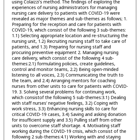
using Colaizzi's method. The findings of exploring the
experiences of nursing administrators for managing
nursing care delivery to patients with COVID-19 were
revealed as major themes and sub-themes as follows; 1.
Preparing for the reception and care for patients with
COVID-19, which consist of the following 3 sub-themes:
1.1) Selecting appropriate location and re-structuring the
nursing unit, 1.2) Recruiting nursing staff to take care of
patients, and 1.3) Preparing for nursing staff and
procuring preventive equipment 2. Managing nursing
care delivery, which consist of the following 4 sub-
themes:2.1) formulating policies, create guidelines,
control and monitor teams, 2.2) Being open-minded
listening to all voices, 2.3) Communicating the truth to
the team, and 2.4) Arranging mentors for coaching
nurses from other units to care for patients with COVID-
19. 3. Solving several problems for continuing work,
which consistof the following 5 sub-themes:3.1) Dealing
with staff nurses’ negative feelings, 3.2) Coping with
work stress, 3.3) Enhancing nursing skills to care for
critical COVID-19 cases, 3.4) Saving and asking donation
for insufficient supply and 3.5) Pulling staff from other
units to overcome staff shortage. 4. Motivating staff
working during the COVID-19 crisis, which consist of the
following 2 sub-themes:4.1) Working with and staying