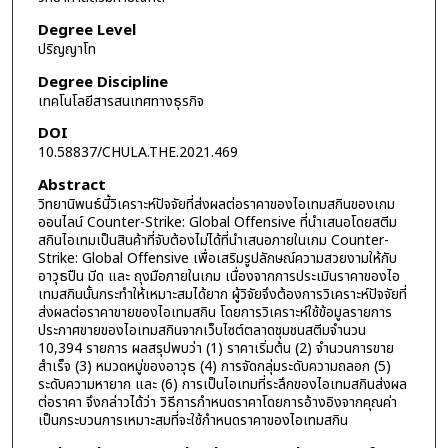
Degree Level
ปริญญาโท
Degree Discipline
เทคโนโลยีสารสนเทศทางธุรกิจ
DOI
10.58837/CHULA.THE.2021.469
Abstract
วิทยานิพนธ์นี้วิเคราะห์ปัจจัยที่ส่งผลต่อราคาของไอเทมสกินของเกม
ออนไลน์ Counter-Strike: Global Offensive ที่นำเสนอโดยสตีม
สกินไอเทมเป็นสินค้าที่จับต้องไม่ได้ที่นำเสนอภายในเกม Counter-
Strike: Global Offensive เพื่อเสริมรูปลักษณ์ความสวยงามให้กับ
อาวุธปืน มีด และ ถุงมือภายในเกม เนื่องจากการประเมินราคาของไอ
เทมสกินนั้นกระทำให้เหมาะสมได้ยาก ผู้วิจัยจึงต้องการวิเคราะห์ปัจจัยที่
ส่งผลต่อราคาขายของไอเทมสกิน โดยการวิเคราะห์ใช้ข้อมูลรายการ
ประกาศขายของไอเทมสกินจากเว็บไซต์ตลาดชุมชนสตีมจำนวน
10,394 รายการ ผลสรุปพบว่า (1) ราคาเริ่มต้น (2) จำนวนการขาย
สำเร็จ (3) หมวดหมู่ของอาวุธ (4) การจัดกลุ่มระดับความถลอก (5)
ระดับความหายาก และ (6) การเป็นไอเทมที่ระลึกของไอเทมสกินส่งผล
ต่อราคา จึงกล่าวได้ว่า วิธีการกำหนดราคาโดยการอ้างอิงจากคุณค่า
เป็นกระบวนการเหมาะสมที่จะใช้กำหนดราคาของไอเทมสกิน