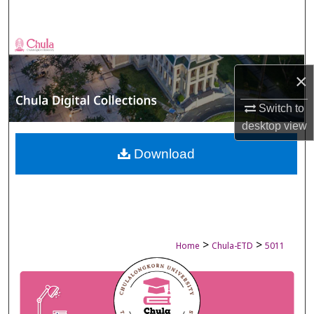
Search
Browse Collections
×
My Account
Switch to
About
desktop
view
Digital Commons Network™
Download
>
>
Home
Chula-ETD
5011