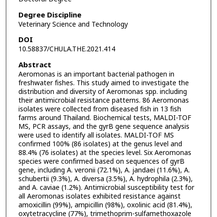
Degree Discipline
Veterinary Science and Technology
DOI
10.58837/CHULA.THE.2021.414
Abstract
Aeromonas is an important bacterial pathogen in
freshwater fishes. This study aimed to investigate the
distribution and diversity of Aeromonas spp. including
their antimicrobial resistance patterns. 86 Aeromonas
isolates were collected from diseased fish in 13 fish
farms around Thailand. Biochemical tests, MALDI-TOF
MS, PCR assays, and the gyrB gene sequence analysis
were used to identify all isolates. MALDI-TOF MS
confirmed 100% (86 isolates) at the genus level and
88.4% (76 isolates) at the species level. Six Aeromonas
species were confirmed based on sequences of gyrB
gene, including A. veronii (72.1%), A. jandaei (11.6%), A.
schubertii (9.3%), A. diversa (3.5%), A. hydrophila (2.3%),
and A. caviae (1.2%). Antimicrobial susceptibility test for
all Aeromonas isolates exhibited resistance against
amoxicillin (99%), ampicillin (98%), oxolinic acid (81.4%),
oxytetracycline (77%), trimethoprim-sulfamethoxazole