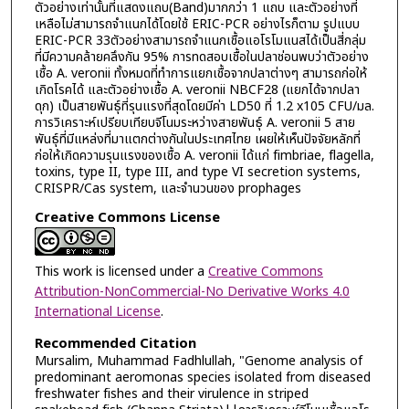
ตัวอย่างเท่านั้นที่แสดงแถบ(Band)มากกว่า 1 แถบ และตัวอย่างที่
เหลือไม่สามารถจำแนกได้โดยใช้ ERIC-PCR อย่างไรก็ตาม รูปแบบ
ERIC-PCR 33ตัวอย่างสามารถจำแนกเชื้อแอโรโมแนสได้เป็นสี่กลุ่ม
ที่มีความคล้ายคลึงกัน 95% การทดสอบเชื้อในปลาช่อนพบว่าตัวอย่าง
เชื้อ A. veronii ทั้งหมดที่ทำการแยกเชื้อจากปลาต่างๆ สามารถก่อให้
เกิดโรคได้ และตัวอย่างเชื้อ A. veronii NBCF28 (แยกได้จากปลา
ดุก) เป็นสายพันธุ์ที่รุนแรงที่สุดโดยมีค่า LD50 ที่ 1.2 x105 CFU/มล.
การวิเคราะห์เปรียบเทียบจีโนมระหว่างสายพันธุ์ A. veronii 5 สาย
พันธุ์ที่มีแหล่งที่มาแตกต่างกันในประเทศไทย เผยให้เห็นปัจจัยหลักที่
ก่อให้เกิดความรุนแรงของเชื้อ A. veronii ได้แก่ fimbriae, flagella,
toxins, type II, type III, and type VI secretion systems,
CRISPR/Cas system, และจำนวนของ prophages
Creative Commons License
This work is licensed under a
Creative Commons
Attribution-NonCommercial-No Derivative Works 4.0
International License
.
Recommended Citation
Mursalim, Muhammad Fadhlullah, "Genome analysis of
predominant aeromonas species isolated from diseased
freshwater fishes and their virulence in striped