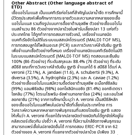
Other Abstract (Other language abstract of
ETD)
เชื้อแอโรโมแนส เป็นแบคทีเรียก่อโรคที่สำคัญในปลาน้ำจืด การศึกษานี้
มีวัตถุประสงค์เพื่อศึกษาการกระจายตัวและความหลากหลายของเชื้อ
แอโรโมแนส รวมถึงรูปแบบการดื้อยาต้านจุลชีพ ตัวอย่างเชื้อแอโรโม
แนสจำนวน 86 ตัวอย่างจากปลาป่วยในฟาร์มเลี้ยงปลา 13 แห่งทั่ว
ประเทศไทย ได้ถูกทำการทดสอบทางชีวเคมี, เครื่องจำแนกชนิด
แบคทีเรียอัตโนมัติในระบบแมสสเปคโตรเมตรี (MALDI-TOF MS),
การทดสอบลูกโซ่โพลิเมอเรส (PCR) และการวิเคราะห์ลำดับยีน gyrB
เพื่อจำแนกเชื้อตัวอย่างทั้งหมด เครื่องจำแนกชนิดแบคทีเรียอัตโนมัติ
ในระบบแมสสเปคโตรเมตรี (MALDI-TOF MS) ทดสอบและยืนยัน
100% (86 ตัวอย่าง) ที่ระดับสกุลและ 88.4% (76 ตัวอย่าง) ที่ระดับ
สปีชีส์ ขณะที่การวิเคราะห์ลำดับยีน gyrB จำแนกได้ 6 สปีชีส์ ได้แก่ A.
veronii (72.1%), A. jandaei (11.6), A. schubertii (9.3%), A.
diversa (3.5%), A. hydrophila (2.3%) และ A. caviae (1.2%)
ตัวอย่างเชื้อแอโรโมแนสมีความดื้อต่อยาต้านจุลชีพ อะม็อกซีซิลลิน
(99%) แอมพิซิลลิน (98%) ออกโซลินิกแอซิด (81.4%) ออกซีเตตรา
ไซคลิน (77%) ไตรเมโธพริม-ซัลฟาเมทอกซาโซล (24%) และเอนโรฟ
ลอกซาซิน (21%) จากการศึกษานี้ระบุว่า A. veronii เป็นสปีชีส์หลัก
ของเชื้อแอโรโมแนสที่พบในปลาน้ำจืดที่เลี้ยงในประเทศไทย การ
วิเคราะห์ความหลากหลายทางพันธุกรรมที่แสดงโดยยีน gyrB แสดง
ให้เห็นว่า A. veronii ที่แยกได้จากปลาชนิดต่างชนิดกันได้ถูกจัดให้อยู่ใน
คลัสเตอร์เดียวกัน บ่งชี้ว่า A. veronii ที่มีความใกล้ชิดทางพันธุกรรม
สามารถแพร่เชื้อในปลาชนิดอื่นได้ การทดสอบ ERIC-PCR จาก 62
ตัวอย่างของ A. veronii ที่แยกจากตัวอย่างปลาป่วย มีเพียง 33