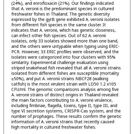
(24%), and enrofloxacin (21%). Our findings indicated
that A. veronii is the predominant species in cultured
freshwater fishes in Thailand. The genetic diversity
expressed by the gyrB gene exhibited A. veronii isolates
from different fish species in the same cluster. It
indicates that A. veronii, which has genetic closeness,
can infect other fish species. Out of 62 A. veronii
isolates, only 33 isolates showed more than one band,
and the others were untypable when typing using ERIC-
PCR. However, 33 ERIC profiles were observed, and the
isolates were categorized into four clusters with 95%
similarity. Experimental challenge evaluation using
striped snakehead fish revealed that all A. veronii strains
isolated from different fishes are susceptible (mortality
≥50%), and put A. veronii strains NBCF28 (walking
catfish) is the most virulent strain with LD50 1.2 x105
CFU/ml. The genomic comparisons analysis among five
A. veronii strains of distinct origins in Thailand revealed
the main factors contributing to A. veronii virulence,
including fimbriae, flagella, toxins, type II, type III, and
type VI secretion systems, CRISPR-Cas system, and the
number of prophages. These results confirm the genetic
information of A. veronii strains that recently caused
high mortality in cultured freshwater fishes.