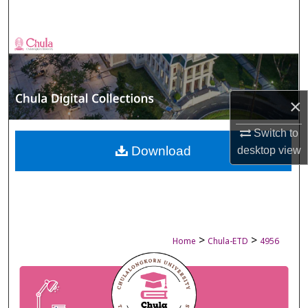
Search
Browse Collections
My Account
×
About
Switch to
Digital Commons Network™
Download
desktop
view
>
>
Home
Chula-ETD
4956