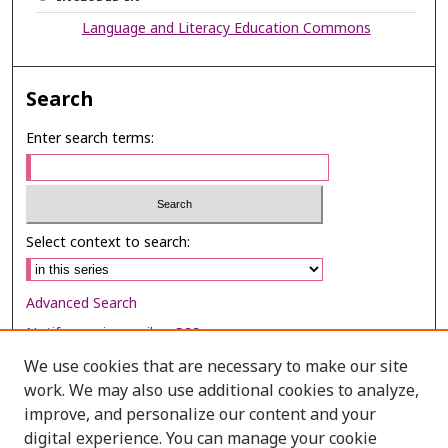
Language and Literacy Education Commons
Search
Enter search terms:
Select context to search:
Advanced Search
Notify me via email or
RSS
We use cookies that are necessary to make our site
Browse
work. We may also use additional cookies to analyze,
Collections
improve, and personalize our content and your
digital experience. You can manage your cookie
Disciplines