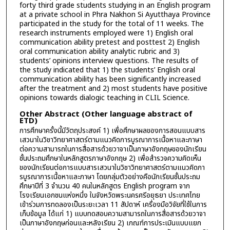
forty third grade students studying in an English program
at a private school in Phra Nakhon Si Ayutthaya Province
participated in the study for the total of 11 weeks. The
research instruments employed were 1) English oral
communication ability pretest and posttest 2) English
oral communication ability analytic rubric and 3)
students’ opinions interview questions. The results of
the study indicated that 1) the students’ English oral
communication ability has been significantly increased
after the treatment and 2) most students have positive
opinions towards dialogic teaching in CLIL Science.
Other Abstract (Other language abstract of
ETD)
การศึกษาครั้งนี้มีวัตถุประสงค์ 1) เพื่อศึกษาผลของการสอนแบบสาร
เสวนาในวิชาวิทยาศาสตร์ตามแนวคิดการบูรณาการเนื้อหาและภาษา
ต่อความสามารถในการสื่อสารด้วยวาจาเป็นภาษาอังกฤษของนักเรียน
ชั้นประถมศึกษาในหลักสูตรภาษาอังกฤษ 2) เพื่อสำรวจความคิดเห็น
ของนักเรียนต่อการแบบสารเสวนาในวิชาวิทยาศาสตร์ตามแนวคิดกา
รบูรณาการเนื้อหาและภาษา โดยกลุ่มตัวอย่างคือนักเรียนชั้นประถม
ศึกษาปีที่ 3 จำนวน 40 คนในหลักสูตร English program จาก
โรงเรียนเอกชนแห่งหนึ่ง ในจังหวัดพระนครศรีอยุธยา ประเทศไทย
เข้าร่วมการทดลองเป็นระยะเวลา 11 สัปดาห์ เครื่องมือวิจัยที่ใช้ในการ
เก็บข้อมูล ได้แก่ 1) แบบทดสอบความสามารถในการสื่อสารด้วยวาจา
เป็นภาษาอังกฤษก่อนและหลังเรียน 2) เกณฑ์การประเมินแบบแยก