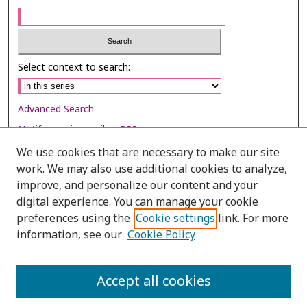
Select context to search:
Advanced Search
Notify me via email or
RSS
We use cookies that are necessary to make our site
Browse
work. We may also use additional cookies to analyze,
improve, and personalize our content and your
Collections
digital experience. You can manage your cookie
Disciplines
preferences using the
Cookie settings
link. For more
Authors
information, see our
Cookie Policy
Author Corner
Accept all cookies
Author FAQ