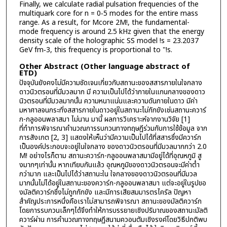
Finally, we calculate radial pulsation frequencies of the
multiquark core for n = 0−5 modes for the entire mass
range. As a result, for Mcore 2M!, the fundamental-
mode frequency is around 2.5 kHz given that the energy
density scale of the holographic SS model !s = 23.2037
GeV fm−3, this frequency is proportional to "!s.
Other Abstract (Other language abstract of
ETD)
ปัจจุบันยังคงไม่มีความชัดเจนเกี่ยวกับสถานะของสสารภายในใจกลาง
ดาวนิวตรอนที่มีมวลมาก มี ความเป็นไปได้ว่าภายในแกนกลางของดาว
นิวตรอนที่มีมวลมากนั้น ความหนาแน่นและความดันภายในดาว มีค่า
มหาศาลจนกระทั่งสสารภายในดาวอยู่ในสถานะไม่กักขังเช่นสถานะควาร์
ก-กลูออนพลาสมา ไม่นาน มานี้ ผลการวิเคราะห์จากงานวิจัย [1]
ที่ทำการพิจารณาคำนวณการรบกวนทางทฤษฎีร่วมกับการใช้ข้อมูล จาก
การสังเกต [2, 3] แสดงให้เห็นว่ามีความเป็นไปได้ที่สสารซึ่งมีควาร์ก
เป็นองค์ประกอบจะอยู่ในใจกลาง ของดาวนิวตรอนที่มีมวลมากกว่า 2.0
M! อย่างไรก็ตาม สถานะควาร์ก-กลูออนพลาสมามีอยู่ได้ที่อุณหภูมิ สู
งมากๆเท่านั้น หากเทียบกันแล้ว อุณหภูมิของดาวนิวตรอนจะมีค่าต่ำ
กว่ามาก และเป็นไปได้ว่าสถานะใน ใจกลางของดาวนิวตรอนที่มีมวล
มากนั้นไม่ได้อยู่ในสถานะของควาร์ก-กลูออนพลาสมา แต่จะอยู่ในรูปขอ
งมัลติควาร์กชึ่งไม่ถูกกักขัง และมีการเสียสมมารตรไครัล ปัญหา
สำคัญประการหนึ่งคือเราไม่สามารถพิจารณา สถานะของมัลติควาร์ก
โดยการรบกวนเล็กๆได้จึงทำให้การบรรยายเชิงปริมาณของสถานะมัลติ
ควาร์ผ่าน การคำนวณทางทฤษฏีสนามควอนตัมเชิงรงค์โดยวิธีปกติพบ