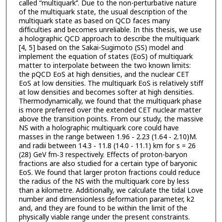
called “multiquark’’. Due to the non-perturbative nature
of the multiquark state, the usual description of the
multiquark state as based on QCD faces many
difficulties and becomes unreliable. In this thesis, we use
a holographic QCD approach to describe the multiquark
[4, 5] based on the Sakai-Sugimoto (SS) model and
implement the equation of states (EoS) of multiquark
matter to interpolate between the two known limits:
the pQCD EoS at high densities, and the nuclear CET
EoS at low densities. The multiquark EoS is relatively stiff
at low densities and becomes softer at high densities.
Thermodynamically, we found that the multiquark phase
is more preferred over the extended CET nuclear matter
above the transition points. From our study, the massive
NS with a holographic multiquark core could have
masses in the range between 1.96 − 2.23 (1.64 − 2.10)M.
and radii between 14.3 − 11.8 (14.0 − 11.1) km for s = 26
(28) GeV fm−3 respectively. Effects of proton-baryon
fractions are also studied for a certain type of baryonic
EoS. We found that larger proton fractions could reduce
the radius of the NS with the multiquark core by less
than a kilometre. Additionally, we calculate the tidal Love
number and dimensionless deformation parameter, k2
and, and they are found to be within the limit of the
physically viable range under the present constraints.