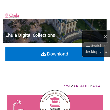
Search
Browse Collections
My Account
×
About
Switch to
desktop
view
Digital Commons Network™
Download
>
>
Home
Chula-ETD
4864