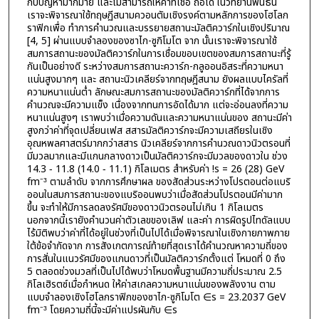
กับปัญหามากมาย และไม่สามารถให้ค่าที่เชื่อ ถือได้ ในวิทยานิพนธ์นี้
เราจะพิจารณาใช้ทฤษฏีสนามควอนตัมเชิงรงค์ตามหลักการของโฮโลก
ราฟิกเพื่อ ทำการคำนวณและบรรยายสถานะมัลติควาร์กในเชิงปริมาณ
[4, 5] ผ่านแบบจำลองของซาไก-ซูกิโมโต จาก นั้นเราจะพิจารณาใช้
สมการสถานะของมัลติควาร์กในการเชื่อมขอบเขตของสมการสถานะที่รู้
กันเป็นอย่างดี ระหว่างสมการสถานะควาร์ก-กลูออนอิสระที่ความหนา
แน่นสูงมากๆ และ สถานะนิวเคลียร์จากทฤษฎีสนาม ยังผลแบบไครัลที่
ความหนาแน่นต่ำ ลักษณะสมการสถานะของมัลติควาร์กที่ได้จากการ
คำนวณจะมีความแข็ง เนื่องจากทนการอัดได้มาก แต่จะอ่อนลงที่ความ
หนาแน่นสูงๆ เราพบว่าเมื่อความดันและความหนาแน่นของ สถานะมีค่า
สูงกว่าค่าที่จุดเปลี่ยนเฟส สสารมัลติควาร์กจะมีความเสถียรในเชิง
อุณหพลศาสตร์มากกว่าสสาร นิวเคลียร์จากการคำนวณดาวนิวตรอนที่
มีมวลมากและมีแกนกลางดาวเป็นมัลติควาร์กจะมีมวลของดาวใน ช่วง
14.3 − 11.8 (14.0 − 11.1) กิโลเมตร สำหรับค่า !s = 26 (28) GeV
fm⁻³ ตามลำดับ จากการศึกษาผล ของสัดส่วนระหว่างโปรตอนต่อแบริ
ออนในสมการสถานะของแบริออนพบว่าเมื่อสัดส่วนโปรตอนมีค่ามาก
ขึ้น จะทำให้มีการลดลงรัศมีของดาวนิวตรอนไม่เกิน 1 กิโลเมตร
นอกจากนี้เรายังคำนวนค่าตัวเลขของเลิฟ และค่า การผิดรูปไทดัลแบบ
ไร้มิติพบว่าค่าที่ได้อยู่ในช่วงที่เป็นไปได้เมื่อพิจารณาในเชิงกายภาพภาย
ใต้ข้อจำกัดจาก การสังเกตการณ์ท้ายที่สุดเราได้คำนวณหาความถี่ของ
การสั่นในแนวรัศมีของแกนดาวที่เป็นมัลติควาร์กตั้งแต่ โหมดที่ 0 ถึง
5 ตลอดช่วงมวลที่เป็นไปได้พบว่าโหมดพื้นฐานมีความถี่ประมาณ 2.5
กิโลเฮิรตซ์เมื่อกำหนด ให้ค่าสเกลความหนาแน่นของพลังงาน ตาม
แบบจำลองเชิงโฮโลกราฟิกของซาไก-ซูกิโมโต ∈s = 23.2037 GeV
fm⁻³ โดยความถี่นี้จะมีค่าแปรผันกับ ∈s