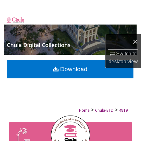
Search
Browse Collections
My Account
×
About
Switch to
desktop
view
Digital Commons Network™
Download
>
>
Home
Chula-ETD
4819