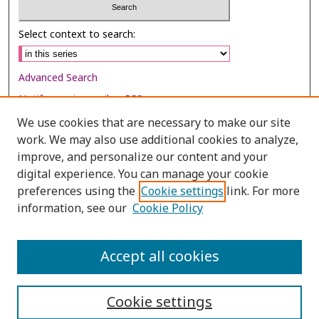
Select context to search:
Advanced Search
Notify me via email or
RSS
We use cookies that are necessary to make our site
Browse
work. We may also use additional cookies to analyze,
Collections
improve, and personalize our content and your
digital experience. You can manage your cookie
Disciplines
preferences using the
Cookie settings
link. For more
Authors
information, see our
Cookie Policy
Author Corner
Author FAQ
Accept all cookies
Cookie settings