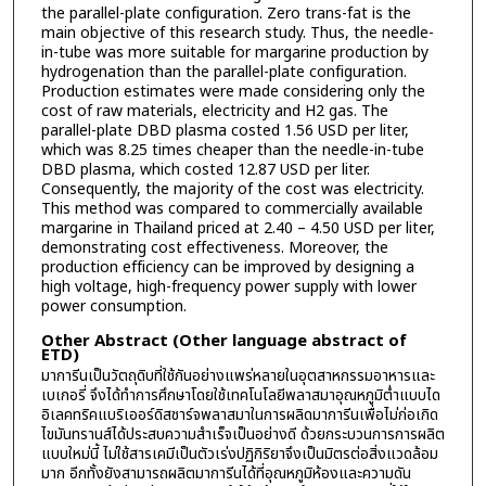
the parallel-plate configuration. Zero trans-fat is the
main objective of this research study. Thus, the needle-
in-tube was more suitable for margarine production by
hydrogenation than the parallel-plate configuration.
Production estimates were made considering only the
cost of raw materials, electricity and H2 gas. The
parallel-plate DBD plasma costed 1.56 USD per liter,
which was 8.25 times cheaper than the needle-in-tube
DBD plasma, which costed 12.87 USD per liter.
Consequently, the majority of the cost was electricity.
This method was compared to commercially available
margarine in Thailand priced at 2.40 – 4.50 USD per liter,
demonstrating cost effectiveness. Moreover, the
production efficiency can be improved by designing a
high voltage, high-frequency power supply with lower
power consumption.
Other Abstract (Other language abstract of
ETD)
มาการีนเป็นวัตถุดิบที่ใช้กันอย่างแพร่หลายในอุตสาหกรรมอาหารและ
เบเกอรี่ จึงได้ทำการศึกษาโดยใช้เทคโนโลยีพลาสมาอุณหภูมิต่ำแบบได
อิเลคทริคแบริเออร์ดิสชาร์จพลาสมาในการผลิดมาการีนเพื่อไม่ก่อเกิด
ไขมันทรานส์ได้ประสบความสำเร็จเป็นอย่างดี ด้วยกระบวนการการผลิต
แบบใหม่นี้ ไม่ใช้สารเคมีเป็นตัวเร่งปฏิกิริยาจึงเป็นมิตรต่อสิ่งแวดล้อม
มาก อีกทั้งยังสามารถผลิตมาการีนได้ที่อุณหภูมิห้องและความดัน