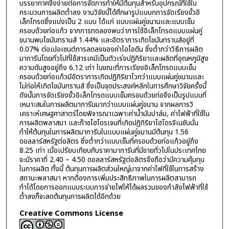
บรรยากาศจึงง่ายต่อการจัดการทำให้มีต้นทุนสำหรับอุปกรณ์ที่ใช้ใน
กระบวนการผลิตต่ำลง งานวิจัยนี้ได้ศึกษารูปแบบกการจัดเรียงขั้วอิ
เล็กโทรดซึ่งแบ่งเป็น 2 แบบ ได้แก่ แบบแผ่นคู่ขนานและแบบเข็ม
ครอบด้วยท่อแก้ว จากการทดลองพบว่าการใช้อิเล็กโทรดแบบแผ่นคู่
ขนานพบไขมันทรานส์ 1.44% และอัตราการเกิดไขมันทรานส์อยู่ที่
0.07% ต่อเปอเซนต์การลดลงของค่าไอโอดีน ซึ่งต่ำกว่าวิธีการผลิต
มาการีนโดยทั่วไปที่ใช้สารเคมีเป็นตัวเร่งปฏิกิริยาและผลิตที่อุณหภูมิสูง
ความดันสูงอยู่ถึง 6.12 เท่า ในขณะที่การเรียงอิเล็กโทรดแบบเข็ม
ครอบด้วยท่อแก้วมีอัตราการเกิดปฏิกิริยาไวกว่าแบบแผ่นคู่ขนานและ
ไม่ก่อให้เกิดไขมันทรานส์ ซึ่งเป็นจุดประสงค์หลักในการศึกษาวิจัยครั้งนี้
ดังนั้นการจัดเรียงขั้วอิเล็กโทรดแบบเข็มครอบด้วยท่อจึงเป็นรูปแบบที่
เหมาะสมในการผลิตมาการีนมากว่าแบบแผ่นคู่ขนาน จากผลการวิ
เคราะห์เศษฐศาสาตร์โดยพิจารณาเฉพาะค่าน้ำมันปาล์ม, ค่าไฟฟ้าที่ใช้ใน
การผลิตพลาสมา และก๊าซไฮโดรเจนที่เกิดปฏิกิริยาไฮโดรจิเนชันนั่น
ทำให้ต้นทุนในการผลิตมาการีนในแบบแผ่นคู่ขนานมีต้นทุน 1.56
ดอลลาร์สหรัฐต่อลิตร ซึ่งต่ำกว่าแบบเข็มที่ครอบด้วยท่อแก้วอยู่ถึง
8.25 เท่า เมื่อเปรียบเทียบกับราคามาการีนที่มีขายทั่วไปในประเทศไทย
จะมีราคาที่ 2.40 – 4.50 ดอลลาร์สหรัฐต่อลิตรจึงถือว่ามีความคุ้มทุน
ในการผลิต ทั้งนี้ ต้นทุนการผลิตส่วนใหญ่มาจากค่าไฟที่ใช้ในการสร้าง
สถานะพลาสมา หากต้องการเพิ่มประสิทธิภาพในการผลิตสามารถ
ทำได้โดยการออกแบบระบบการจ่ายไฟให้ได้ผลรวมของกำลังไฟฟ้าที่ใช้
ต่ำลงก็จะลดต้นทุนการผลิตได้อีกด้วย
Creative Commons License