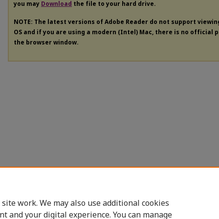
you may
Download
the file to your hard drive.
NOTE: The latest versions of Adobe Reader do not support viewi
OS and if you are using a modern (Intel) Mac, there is no official 
the browser window.
 site work. We may also use additional cookies
nt and your digital experience. You can manage