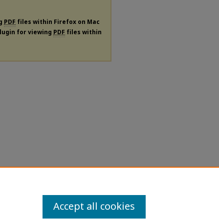
ng
PDF
files within Firefox on Mac
plugin for viewing
PDF
files within
Accept all cookies