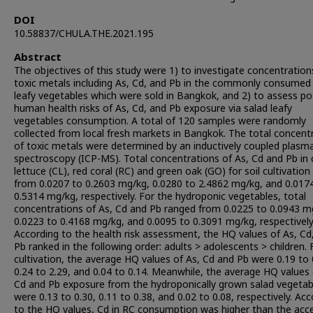
DOI
10.58837/CHULA.THE.2021.195
Abstract
The objectives of this study were 1) to investigate concentration
toxic metals including As, Cd, and Pb in the commonly consumed
leafy vegetables which were sold in Bangkok, and 2) to assess po
human health risks of As, Cd, and Pb exposure via salad leafy
vegetables consumption. A total of 120 samples were randomly
collected from local fresh markets in Bangkok. The total concent
of toxic metals were determined by an inductively coupled plas
spectroscopy (ICP-MS). Total concentrations of As, Cd and Pb in 
lettuce (CL), red coral (RC) and green oak (GO) for soil cultivation
from 0.0207 to 0.2603 mg/kg, 0.0280 to 2.4862 mg/kg, and 0.017
0.5314 mg/kg, respectively. For the hydroponic vegetables, total
concentrations of As, Cd and Pb ranged from 0.0225 to 0.0943 m
0.0223 to 0.4168 mg/kg, and 0.0095 to 0.3091 mg/kg, respectively
According to the health risk assessment, the HQ values of As, Cd
Pb ranked in the following order: adults > adolescents > children. F
cultivation, the average HQ values of As, Cd and Pb were 0.19 to 
0.24 to 2.29, and 0.04 to 0.14. Meanwhile, the average HQ values 
Cd and Pb exposure from the hydroponically grown salad vegetab
were 0.13 to 0.30, 0.11 to 0.38, and 0.02 to 0.08, respectively. Ac
to the HQ values, Cd in RC consumption was higher than the acc