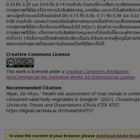
0.24 ถึง 2.29 และ 0.04 ถึง 0.14 ตามลำดับ ในขณะที่ค่าเฉลี่ยความเสี่ยงของ
ทางสุขภาพที่มิใช่มะเร็งจากการรับสัมผัสสารหนู แคดมียม และตะกั่วในผักสลัดใบเขี
เพาะปลูกด้วยระบบไฮโดรปอนิกส์ มีค่า 0.13 ถึง 0.30, 0.11 ถึง 0.38 และ 0.02 
0.08 ตามลำดับ และพบว่าแคดเมียมในผักกาดหอมแดงนั้นมีค่าความเสี่ยงของผ
ทางสุขภาพที่มิใช่มะเร็งเกินเกณฑ์ที่ยอมรับได้ (HQ≥1) ส่วนค่าความเสี่ยงของผ
ทางสุขภาพที่มิใช่ม ะเร็งจากการรับสัมผัสสารหนูและตะกั่วในกรีนโอ๊คและผักกาดหอ
ค่าต่ำกว่า 1ดังนั้นการบริโภคผักสลัดใบเขียวเป็นประจำในประชากรผู้ใหญ่นั้นอาจก่อ
ผลกระทบต่อสุขภาพโดยเฉพาะในส่วนของโรคที่มิใช่มะเร็งได้
Creative Commons License
This work is licensed under a
Creative Commons Attribution-
NonCommercial-No Derivative Works 4.0 International License
.
Recommended Citation
Hlyan, Zin Htoo, "Health risk assessment of toxic metals in com
consumed salad leafy vegetables in Bangkok" (2021).
Chulalongk
University Theses and Dissertations (Chula ETD)
. 4737.
https://digital.car.chula.ac.th/chulaetd/4737
To view the content in your browser, please
download Adobe Read