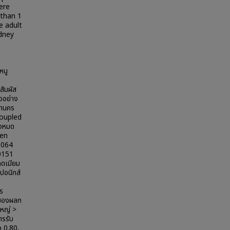
ere
 than 1
e adult
idney
หนู
สัมผัส
ัวอย่าง
หานคร
coupled
้งหมด
een
.0064
.0151
คดเมียม
ปอนิกส์
าร
งของผลก
ใหญ่ >
ารรับ
ง 0.80,