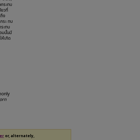
ผลกระทบ
ยวที่
ถึง
ลกระ ทบ
ลกระทบ
มนั้นมี
ให้เกิด
monly
orn
er
or, alternately,