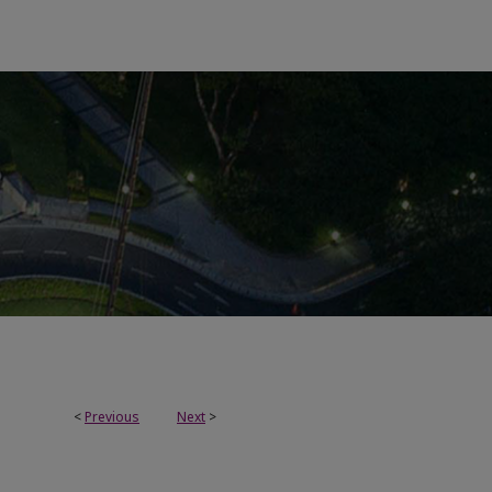
<
Previous
Next
>