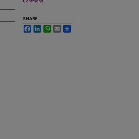
Commons
SHARE
Facebook
LinkedIn
WhatsApp
Email
Share