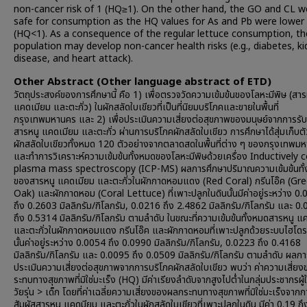
non-cancer risk of 1 (HQ≥1). On the other hand, the GO and CL w
safe for consumption as the HQ values for As and Pb were lower
(HQ<1). As a consequence of the regular lettuce consumption, th
population may develop non-cancer health risks (e.g., diabetes, k
disease, and heart attack).
Other Abstract (Other language abstract of ETD)
วัตถุประสงค์ของการศึกษานี้ คือ 1) เพื่อตรวจวัดความเข้มข้นของโลหะมีพิษ (สาร
แคดเมียม และตะกั่ว) ในผักสลัดใบเขียวที่เป็นที่นิยมบริโภคและขายในพื้นที่
กรุงเทพมหานคร และ 2) เพื่อประเมินความเสี่ยงต่อสุขภาพของมนุษย์จากการรับ
สารหนู แคดเมียม และตะกั่ว ผ่านการบริโภคผักสลัดใบเขียว การศึกษาได้สุ่มเก็บต
ผักสลัดใบเขียวทั้งหมด 120 ตัวอย่างจากตลาดสดในพื้นที่ต่าง ๆ ของกรุงเทพม
และทำการวิเคราะห์ความเข้มข้นทั้งหมดของโลหะมีพิษด้วยเครื่อง Inductively 
plasma mass spectroscopy (ICP-MS) ผลการศึกษาปริมาณความเข้มข้นทั
ของสารหนู แคดเมียม และตะกั่วในผักกาดหอมแดง (Red Coral) กรีนโอ๊ค (Gr
Oak) และผักกาดหอม (Coral Lettuce) ที่เพาะปลูกในดินนั้นมีค่าอยู่ระหว่าง 0
ถึง 0.2603 มิลลิกรัม/กิโลกรัม, 0.0216 ถึง 2.4862 มิลลิกรัม/กิโลกรัม และ 0
ถึง 0.5314 มิลลิกรัม/กิโลกรัม ตามลำดับ ในขณะที่ความเข้มข้นทั้งหมดสารหนู แ
และตะกั่วในผักกาดหอมแดง กรีนโอ๊ค และผักกาดหอมที่เพาะปลูกด้วยระบบไฮโดร
นั้นค่าอยู่ระหว่าง 0.0054 ถึง 0.0990 มิลลิกรัม/กิโลกรัม, 0.0223 ถึง 0.4168
มิลลิกรัม/กิโลกรัม และ 0.0095 ถึง 0.0509 มิลลิกรัม/กิโลกรัม ตามลำดับ ผลก
ประเมินความเสี่ยงต่อสุขภาพจากการบริโภคผักสลัดใบเขียว พบว่า ค่าความเสี่ย
ระทบทางสุขภาพที่มิใช่มะเร็ง (HQ) มีค่าเรียงลำดับจากสูงไปต่ำในกลุ่มประชากรผู้
วัยรุ่น > เด็ก โดยที่ค่าเฉลี่ยความเสี่ยงของผลกระทบทางสุขภาพที่มิใช่มะเร็งจากก
สัมผัสสารหนู แคดมียม และตะกั่วในผักสลัดใบเขียวที่เพาะปลูกในดิน มีค่า 0.19 ถึ