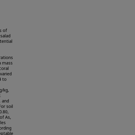
s of
 salad
tential
rations
ma mass
coral
 varied
4 to
g/kg,
.
, and
or soil
0.80,
of As,
les
cording
eptable