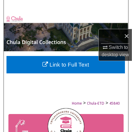
Search
Browse Collections
×
My Account
Switch to
About
desktop
view
Digital Commons Network™
Link to Full Text
>
>
Home
Chula-ETD
45840