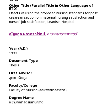
Other Title (Parallel Title in Other Language of
ETD)
Effects of using the proposed nursing standards for post
cesarean section on maternal nursing satisfaction and
nurses' job satisfaction, Leardsin Hospital
Author
ณัฐนุกูล ผกาภรณ์รัตน์
,
คณะพยาบาลศาสตร์
Year (A.D.)
1999
Document Type
Thesis
First Advisor
สุชาดา รัชชุกูล
Faculty/College
Faculty of Nursing (คณะพยาบาลศาสตร์)
Degree Name
พยาบาลศาสตรมหาบัณฑิต