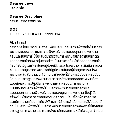
Degree Level
ปริญญาโท
Degree Discipline
การบริหารการพยาบาล
DOI
10.58837/CHULA.THE.1999.394
Abstract
การวิจัยครั้งนี้มีวัตถุประสงค์ เพื่อเปรียบเทียบความพึงพอใจในบริการ
พยาบาลของมารดาและความพึงพอใจในงานของบุคลากรพยาบาล
ก่อนและหลังการใช้ข้อเสนอมาตรฐานการพยาบาลมารดาหลังผ่าตัด
คลอดทางหน้าท้อง กลุ่มตัวอย่างเป็นมารดาหลังผ่าตัดคลอดทางหน้า
ท้องที่รับไว้ดูแลรักษาในหอผู้ป่วยสูติกรรม โรงพยาบาลเลิดสิน จำนวน
40 คน และบุคลากรพยาบาลที่ปฏิบัติงานในหอผู้ป่วยสูติกรรม โรง
พยาบาลเลิดสิน จำนวน 15 คน เครื่องมือที่ใช้ในการวิจัยประกอบด้วย
ข้อเสนอมาตรฐานการพยาบาลมารดาหลังผ่าตัดคลอดทางหน้าท้อง
แบบสังเกตการปฏิบัติการพยาบาลและผลของการพยาบาล
แบบสอบถามความพึงพอใจในบริการพยาบาลของมารดาและ
แบบสอบถามความพึงพอใจในงานของบุคลากรพยาบาล ซึ่งผู้วิจัย
สร้างขึ้น ผ่านการตรวจสอบความตรงตามเนื้อหาโดยผู้ทรงคุณวุฒิ
และมีค่าความเที่ยงเท่ากับ .97 และ .95 ตามลำดับ ผลการวิจัยสรุปได้
ดังนี้ 1. ความพึงพอใจในบริการพยาบาลของมารดาหลังการใช้ข้อเสนอ
มาตรฐานการพยาบาลมารดาหลังผ่าตัดคลอดทางหน้าท้องสูงกว่าก่อน