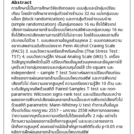
Abstract
การศึกษานี้เป็นการศึกษาวิจัยเชิงทดลอง แบบสุ่มและมีกลุ่มเปรียบ
เทียบ โดยมีการศึกษาจากกลุ่มตัวอย่างจำนวน 32 คน แบ่งกลุ่มแบบ
บล็อก (block randomization) และการสุ่มตัวอย่างแบบง่าย
(simple randomization) เป็นกลุ่มทดลอง 16 คน ซึ่งได้ฟังเทป
เสียงการผ่อนคลายกล้ามเนื้อแบบโพรเกรสซีฟและกลุ่มควบคุม 16 คน
ซึ่งได้ฟังเทปเสียงสถานการณ์ทั่วไปไม่เจาะจง โดยใช้แบบสอบถามซึ่ง
ประกอบไปด้วย 1. แบบสอบถามข้อมูลส่วนบุคคล 2. แบบทดสอบความ
อยากเสพสารฉบับดัดแปลงจาก Penn Alcohol Craving Scale
(PACS) 3. แบบวัดความเครียดสำหรับคนไทย (Thai Stress Test :
TST) 4. แบบวัดความรู้สึก Visual Analog Scale (VAS) 5. เครื่อง
วัดสัญญาณชีพอัตโนมัติ เปรียบเทียบข้อมูลส่วนบุคคลและข้อมูลการใช้
บุหรี่ระหว่างกลุ่มทดลองและกลุ่มควบคุมโดยใช้ chi-square และ
independent – sample T test วิเคราะห์ผลการเปรียบเทียบก่อน
หลังของการผ่อนคลายกล้ามเนื้อแบบโพรเกรสซีฟ และการฟังเทป
เสียงทั่วไป ต่อความอยากสูบบุหรี่ ความเครียดความรู้สึก 10 ด้าน และ
ระดับสัญญาณชีพด้วยสถิติ Paired-Samples T test และ non-
parametric Wilcoxon signs-rank test และเปรียบเทียบระหว่าง
ผลของการฟังเทปเสียงผ่อนคลายกล้ามเนื้อและการฟังเทปเสียงทั่วไป
ด้วยสถิติ parametric Mann-Whitney U test ทำการเก็บข้อมูล
ตั้งแต่เดือน กรกฎาคม 2557 – มกราคม 2558 หลังการทดลองพบ
ว่าความอยากบุหรี่และความเครียดไม่ได้ลดลงในทั้ง 2 กลุ่ม อย่างไร
ก็ตามความบ่อยของการนึกถึงการสูบบุหรี่ และระยะเวลาของการ
นึกถึงการสูบบุหรี่ ลดลงอย่างมีนัยสำคัญทางสถิติที่ระดับ p<0.05 ภาย
หลังการฝึกผ่อนคลายกล้ามเนื้อแบบโพรเกรสซีฟ