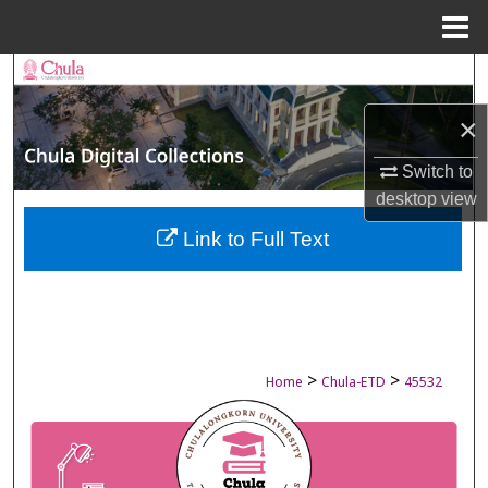
Menu
Home
Search
×
Browse Collections
Switch to
My Account
desktop
view
About
Link to Full Text
Digital Commons Network™
>
>
Home
Chula-ETD
45532