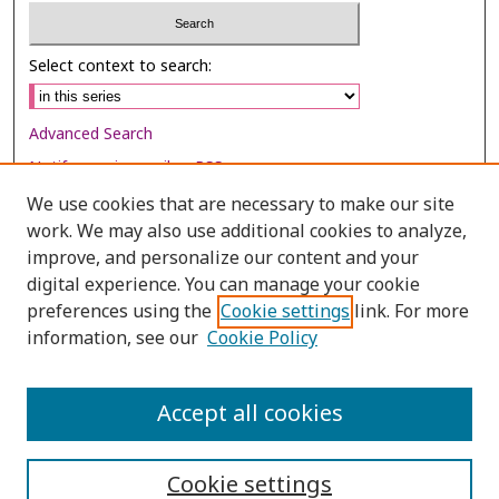
Select context to search:
Advanced Search
Notify me via email or
RSS
We use cookies that are necessary to make our site
Browse
work. We may also use additional cookies to analyze,
Collections
improve, and personalize our content and your
digital experience. You can manage your cookie
Disciplines
preferences using the
Cookie settings
link. For more
Authors
information, see our
Cookie Policy
Author Corner
Author FAQ
Accept all cookies
Cookie settings