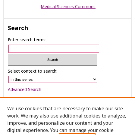
Medical Sciences Commons
Search
Enter search terms:
Select context to search:
Advanced Search
Notify me via email or
RSS
We use cookies that are necessary to make our site
Browse
work. We may also use additional cookies to analyze,
Collections
improve, and personalize our content and your
digital experience. You can manage your cookie
Disciplines