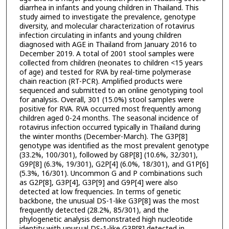
diarrhea in infants and young children in Thailand. This
study aimed to investigate the prevalence, genotype
diversity, and molecular characterization of rotavirus
infection circulating in infants and young children
diagnosed with AGE in Thailand from January 2016 to
December 2019. A total of 2001 stool samples were
collected from children (neonates to children <15 years
of age) and tested for RVA by real-time polymerase
chain reaction (RT-PCR). Amplified products were
sequenced and submitted to an online genotyping tool
for analysis. Overall, 301 (15.0%) stool samples were
positive for RVA. RVA occurred most frequently among
children aged 0-24 months. The seasonal incidence of
rotavirus infection occurred typically in Thailand during
the winter months (December-March). The G3P[8]
genotype was identified as the most prevalent genotype
(33.2%, 100/301), followed by G8P[8] (10.6%, 32/301),
G9P[8] (6.3%, 19/301), G2P[4] (6.0%, 18/301), and G1P[6]
(5.3%, 16/301). Uncommon G and P combinations such
as G2P[8], G3P[4], G3P[9] and G9P[4] were also
detected at low frequencies. In terms of genetic
backbone, the unusual DS-1-like G3P[8] was the most
frequently detected (28.2%, 85/301), and the
phylogenetic analysis demonstrated high nucleotide
identity with unusual DS-1-like G3P[8] detected in