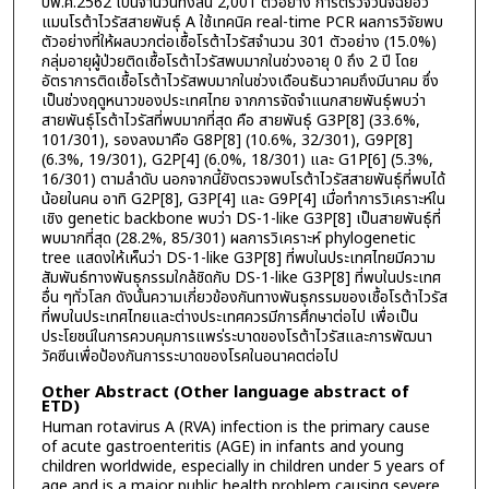
ปีพ.ศ.2562 เป็นจำนวนทั้งสิ้น 2,001 ตัวอย่าง การตรวจวินิจฉัยฮิว
แมนโรต้าไวรัสสายพันธุ์ A ใช้เทคนิค real-time PCR ผลการวิจัยพบ
ตัวอย่างที่ให้ผลบวกต่อเชื้อโรต้าไวรัสจำนวน 301 ตัวอย่าง (15.0%)
กลุ่มอายุผู้ป่วยติดเชื้อโรต้าไวรัสพบมากในช่วงอายุ 0 ถึง 2 ปี โดย
อัตราการติดเชื้อโรต้าไวรัสพบมากในช่วงเดือนธันวาคมถึงมีนาคม ซึ่ง
เป็นช่วงฤดูหนาวของประเทศไทย จากการจัดจำแนกสายพันธุ์พบว่า
สายพันธุ์โรต้าไวรัสที่พบมากที่สุด คือ สายพันธุ์ G3P[8] (33.6%,
101/301), รองลงมาคือ G8P[8] (10.6%, 32/301), G9P[8]
(6.3%, 19/301), G2P[4] (6.0%, 18/301) และ G1P[6] (5.3%,
16/301) ตามลำดับ นอกจากนี้ยังตรวจพบโรต้าไวรัสสายพันธุ์ที่พบได้
น้อยในคน อาทิ G2P[8], G3P[4] และ G9P[4] เมื่อทำการวิเคราะห์ใน
เชิง genetic backbone พบว่า DS-1-like G3P[8] เป็นสายพันธุ์ที่
พบมากที่สุด (28.2%, 85/301) ผลการวิเคราะห์ phylogenetic
tree แสดงให้เห็นว่า DS-1-like G3P[8] ที่พบในประเทศไทยมีความ
สัมพันธ์ทางพันธุกรรมใกล้ชิดกับ DS-1-like G3P[8] ที่พบในประเทศ
อื่น ๆทั่วโลก ดังนั้นความเกี่ยวข้องกันทางพันธุกรรมของเชื้อโรต้าไวรัส
ที่พบในประเทศไทยและต่างประเทศควรมีการศึกษาต่อไป เพื่อเป็น
ประโยชน์ในการควบคุมการแพร่ระบาดของโรต้าไวรัสและการพัฒนา
วัคซีนเพื่อป้องกันการระบาดของโรคในอนาคตต่อไป
Other Abstract (Other language abstract of
ETD)
Human rotavirus A (RVA) infection is the primary cause
of acute gastroenteritis (AGE) in infants and young
children worldwide, especially in children under 5 years of
age and is a major public health problem causing severe