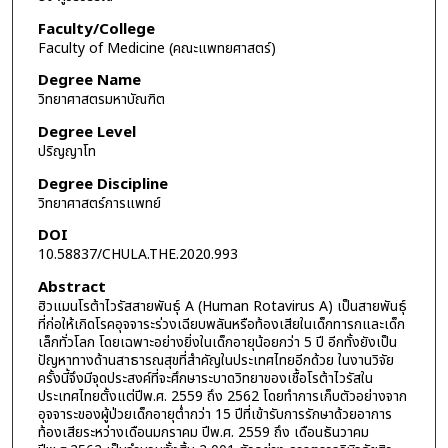
Faculty/College
Faculty of Medicine (คณะแพทยศาสตร์)
Degree Name
วิทยาศาสตรมหาบัณฑิต
Degree Level
ปริญญาโท
Degree Discipline
วิทยาศาสตร์การแพทย์
DOI
10.58837/CHULA.THE.2020.993
Abstract
ฮิวแมนโรต้าไวรัสสายพันธุ์ A (Human Rotavirus A) เป็นสายพันธุ์
ที่ก่อให้เกิดโรคอุจจาระร่วงเฉียบพลันหรือท้องเสียในเด็กทารกและเด็ก
เล็กทั่วโลก โดยเฉพาะอย่างยิ่งในเด็กอายุน้อยกว่า 5 ปี อีกทั้งยังเป็น
ปัญหาทางด้านสาธารณสุขที่สำคัญในประเทศไทยอีกด้วย ในงานวิจัย
ครั้งนี้จึงมีจุดประสงค์ที่จะศึกษาระบาดวิทยาของเชื้อโรต้าไวรัสใน
ประเทศไทยตั้งแต่ปีพ.ศ. 2559 ถึง 2562 โดยทำการเก็บตัวอย่างจาก
อุจจาระของผู้ป่วยเด็กอายุต่ำกว่า 15 ปีที่เข้ารับการรักษาด้วยอาการ
ท้องเสียระหว่างเดือนมกราคม ปีพ.ศ. 2559 ถึง เดือนธันวาคม