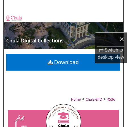
Search
Browse Collections
My Account
×
About
Switch to
desktop
view
Digital Commons Network™
Download
>
>
Home
Chula-ETD
4536