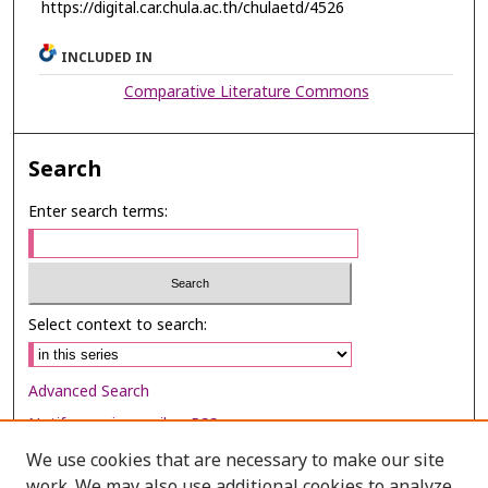
https://digital.car.chula.ac.th/chulaetd/4526
INCLUDED IN
Comparative Literature Commons
Search
Enter search terms:
Select context to search:
Advanced Search
Notify me via email or
RSS
We use cookies that are necessary to make our site
Browse
work. We may also use additional cookies to analyze,