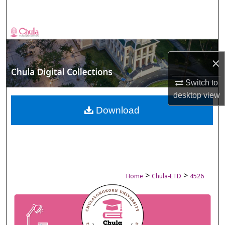
Search
Browse Collections
My Account
×
Switch to
About
desktop
view
Digital Commons Network™
Download
>
>
Home
Chula-ETD
4526