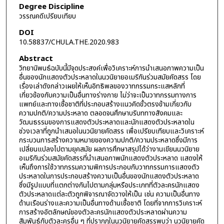
Degree Discipline
วรรณคดีเปรียบเทียบ
DOI
10.58837/CHULA.THE.2020.983
Abstract
วิทยานิพนธ์ฉบับนี้มีจุดประสงค์เพื่อวิเคราะห์การนำเสนอภาพความเป็น
อื่นของนักแสดงตัวประหลาดในนวนิยายอเมริกันร่วมสมัยคัดสรร โดย
เรื่องเล่าดังกล่าวเผยให้เห็นอิทธิพลของวาทกรรมกระแสหลักที่
เกี่ยวข้องกับความเป็นอื่นทางร่างกาย ไม่ว่าจะเป็นวาทกรรมทางการ
แพทย์และทางเชื้อชาติที่ประกอบสร้างแนวคิดขั้วตรงข้ามเกี่ยวกับ
ความปกติ/ความประหลาด ตลอดจนศึกษาบริบททางสังคมและ
วัฒนธรรมของการแสดงตัวประหลาดและนักแสดงตัวประหลาดใน
ช่วงเวลาที่ถูกนำเสนอในนวนิยายคัดสรร เพื่อเปรียบเทียบและวิเคราะห์
กระบวนการสร้างความหมายของความปกติ/ความประหลาดซึ่งมีการ
เปลี่ยนแปลงไปตามยุคสมัย ผลการศึกษาสรุปได้ว่างานเขียนนวนิยาย
อเมริกันร่วมสมัยคัดสรรที่นำเสนอภาพนักแสดงตัวประหลาด แสดงให้
เห็นถึงการใช้วาทกรรมความพิการประกอบกับวาทกรรมการแสดงตัว
ประหลาดในการประกอบสร้างความเป็นอื่นของนักแสดงตัวประหลาด
ซึ่งมีรูปแบบที่แตกต่างกันไปตามกลุ่มหรือประเภทที่ตัวละครนักแสดง
ตัวประหลาดแต่ละตัวถูกพิจารณาจัดวางให้เป็น เช่น ความเป็นอื่นทาง
ด้านเรือนร่างและความเป็นอื่นทางด้านเชื้อชาติ โดยที่จากการวิเคราะห์
การสร้างอัตลักษณ์ของตัวละครนักแสดงตัวประหลาดผ่านความ
สัมพันธ์กับตัวละครอื่น ๆ ที่ปรากฏในนวนิยายคัดสรรพบว่า นวนิยายคัด