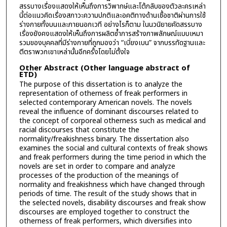
สรรบางเรื่องแสดงให้เห็นถึงการวิพากษ์และโต้กลับของตัวละครเหล่า
นี้ต่อแนวคิดเรื่องสภาวะความปกติและอคติทางด้านเชื้อชาติผ่านการใช้
ร่างกายทั้งบนและภายนอกเวที อย่างไรก็ตาม ในนวนิยายคัดสรรบาง
เรื่องยังคงแสดงให้เห็นถึงการผลิตซ้ำการสร้างภาพลักษณ์แบบเหมา
รวมของบุคคลที่มีร่างกายที่ถูกมองว่า “เบี่ยงเบน” จากบรรทัดฐานและ
ตีตราพวกเขาเหล่านั้นอีกครั้งโดยไม่ตั้งใจ
Other Abstract (Other language abstract of
ETD)
The purpose of this dissertation is to analyze the
representation of otherness of freak performers in
selected contemporary American novels. The novels
reveal the influence of dominant discourses related to
the concept of corporeal otherness such as medical and
racial discourses that constitute the
normality/freakishness binary. The dissertation also
examines the social and cultural contexts of freak shows
and freak performers during the time period in which the
novels are set in order to compare and analyze
processes of the production of the meanings of
normality and freakishness which have changed through
periods of time. The result of the study shows that in
the selected novels, disability discourses and freak show
discourses are employed together to construct the
otherness of freak performers, which diversifies into