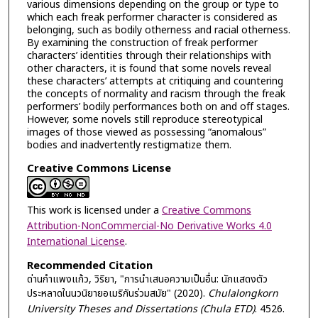
various dimensions depending on the group or type to
which each freak performer character is considered as
belonging, such as bodily otherness and racial otherness.
By examining the construction of freak performer
characters’ identities through their relationships with
other characters, it is found that some novels reveal
these characters’ attempts at critiquing and countering
the concepts of normality and racism through the freak
performers’ bodily performances both on and off stages.
However, some novels still reproduce stereotypical
images of those viewed as possessing “anomalous”
bodies and inadvertently restigmatize them.
Creative Commons License
This work is licensed under a
Creative Commons
Attribution-NonCommercial-No Derivative Works 4.0
International License
.
Recommended Citation
ด่านกำแพงแก้ว, วิริยา, "การนำเสนอความเป็นอื่น: นักแสดงตัว
ประหลาดในนวนิยายอเมริกันร่วมสมัย" (2020).
Chulalongkorn
University Theses and Dissertations (Chula ETD)
. 4526.