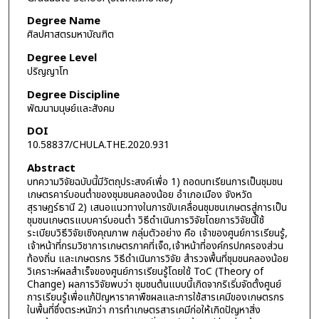
Degree Name
ศิลปศาสตรมหาบัณฑิต
Degree Level
ปริญญาโท
Degree Discipline
พัฒนามนุษย์และสังคม
DOI
10.58837/CHULA.THE.2020.931
Abstract
บทความวิจัยฉบับนี้มีวัตถุประสงค์เพื่อ 1) ถอดบทเรียนการเป็นชุมชน
เกษตรคาร์บอนต่ำของชุมชนคลองน้อย อำเภอเมือง จังหวัด
สุราษฎร์ธานี 2) เสนอแนวทางในการขับเคลื่อนชุมชนเกษตรสู่การเป็น
ชุมชนเกษตรแบบคาร์บอนต่ำ วิธีดำเนินการวิจัยโดยการวิจัยนี้ใช้
ระเบียบวิธีวิจัยเชิงคุณภาพ กลุ่มตัวอย่าง คือ เจ้าของศูนย์การเรียนรู้,
เจ้าหน้าที่กรมวิชาการเกษตรภาคที่เจ็ด,เจ้าหน้าที่องค์กรปกครองส่วน
ท้องถิ่น และเกษตรกร วิธีดำเนินการวิจัย สำรวจพื้นที่ชุมชนคลองน้อย
วิเคราะห์ผลสำเร็จของศูนย์การเรียนรู้โดยใช้ ToC (Theory of
Change) ผลการวิจัยพบว่า ชุมชนต้นแบบนี้เกิดจากริเริ่มจัดตั้งศูนย์
การเรียนรู้เพื่อแก้ปัญหาราคาพืชผลและการใช้สารเคมีของเกษตรกร
ในพื้นที่ซึ่งตระหนักว่า การทำเกษตรสารเคมีก่อให้เกิดปัญหาสิ่ง