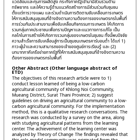
แวดล้อมและทุนการผลิตสูง กระทั่งภาครัฐเข้ามามีส่วนร่วมด้าน
ทรัพยากร และให้ความรู้ด้านแนวคิดสร้างการมีส่วนร่วมกับชุมชน
ตั้งแต่การวางแผน และร่วมดำเนินการติดตามขับเคลื่อนการเกษตร
ให้การสนับสนุนชุมชนที่อ้างอิงตามความต้องการของเกษตรกรในพื้นที่
การร่วมกันประสานงานเพื่อขับเคลื่อนกิจกรรมการเกษตร ให้เกิดการ
รวมกลุ่มภาคประชาชนเพื่อทราบปัญหาและแนวทางการแก้ไข เป็น
กลไกในการสร้างให้เกิดการรวมกลุ่มของเกษตรในชุมชน ทั้งนี้พบปัจจัย
ความสำเร็จการขับเคลื่อนสู่การเป็นชุมชนเกษตรคาร์บอนต่ำ ได้แก่ 1)
ภาวะผู้นำและความสามารถของเจ้าของศูนย์การเรียนรู้ และ (2)
บทบาทภาคีเครือข่ายภาครัฐที่ให้การสนับสนุนชุมชนที่อ้างอิงตามความ
ต้องการของเกษตรกรในพื้นที่
Other Abstract (Other language abstract of
ETD)
The objectives of this research article were to 1)
conduct lesson learned of being a low-carbon
agricultural community of Khlong Noi Community,
Mueang District, Surat Thani Province; 2) suggest
guidelines on driving an agricultural community to a low-
carbon agricultural community. For the implementation
method, this is a qualitative research conversations. The
research was conducted by a survey on the area, along
with studying agricultural patterns from the learning
center. The achievement of the learning center was
analyzed by Theory of Change The findings revealed that