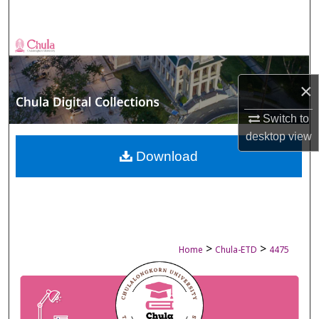
Search
Browse Collections
My Account
×
About
Switch to
desktop
view
Digital Commons Network™
Download
>
>
Home
Chula-ETD
4475