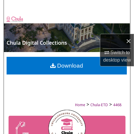
Search
Browse Collections
My Account
×
About
Switch to
desktop
view
Digital Commons Network™
Download
>
>
Home
Chula-ETD
4468