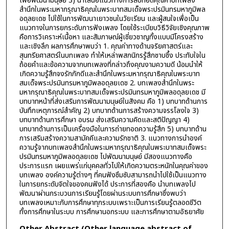
เพื่อพัฒนามนุษย์ 3) นำเสนอแนวทางการสืบทอดคุณค่าบทเพลง
สำนึกในพระมหากรุณาธิคุณในพระบาทสมเด็จพระปรมินทรมหาภูมิพล
อดุลยเดช ไปใช้ในการพัฒนาเยาวชนในวัยเรียน และผู้สนใจเพื่อเป็น
แนวทางในการยกระดับการฟังเพลง โดยใช้ระเบียบวิธีวิจัยเชิงคุณภาพ
คือการวิเคราะห์เนื้อหา และสัมภาษณ์ผู้เชี่ยวชาญทั้งแบบมีโครงสร้าง
และเชิงลึก ผลการศึกษาพบว่า 1. คุณค่าทางด้านจริยศาสตร์และ
สุนทรียศาสตร์ในบทเพลง ทำให้เหล่าพสกนิกรรู้สึกซาบซึ้ง ประทับใจใน
ถ้อยคำและข้อความจากบทเพลงที่กล่าวถึงคุณงามความดี น้อมนำให้
เกิดความรู้สึกจงรักภักดีและสำนึกในพระมหากรุณาธิคุณในพระบาท
สมเด็จพระปรมินทรมหาภูมิพลอดุลยเดช 2. บทเพลงสำนึกในพระ
มหากรุณาธิคุณในพระบาทสมเด็จพระปรมินทรมหาภูมิพลอดุลยเดช มี
บทบาทหน้าที่ส่งเสริมการพัฒนามนุษย์ในสังคม คือ 1) บทบาทด้านการ
บันทึกเหตุการณ์สำคัญ 2) บทบาทด้านการสร้างความจรรโลงใจ 3)
บทบาทด้านการศึกษา อบรม ส่งเสริมความคิดและสติปัญญา 4)
บทบาทด้านการเป็นเครื่องมือในการถ่ายทอดความรู้สึก 5) บทบาทด้าน
การเสริมสร้างความสามัคคีและความรักชาติ 3. แนวทางการนำองค์
ความรู้จากบทเพลงสำนึกในพระมหากรุณาธิคุณในพระบาทสมเด็จพระ
ปรมินทรมหาภูมิพลอดุลยเดช ไปพัฒนามนุษย์ มีสองแนวทางคือ
ประการแรก เผยแพร่แก่บุคคลทั่วไปให้เกิดความตระหนักในคุณค่าของ
บทเพลง องค์ความรู้ต่างๆ ที่คนฟังซึมซับสามารถนำไปใช้เป็นแนวทาง
ในการยกระดับจิตใจของคนฟังได้ ประการที่สองคือ นำบทเพลงไป
พัฒนาผ่านกระบวนการเรียนรู้โดยผ่านระบบการศึกษาซึ่งพบว่า
บทเพลงเหมาะกับการศึกษาทุกระบบเพราะเป็นการเรียนรู้ตลอดชีวิต
ทั้งการศึกษาในระบบ การศึกษานอกระบบ และการศึกษาตามอัธยาศัย
Other Abstract (Other language abstract of