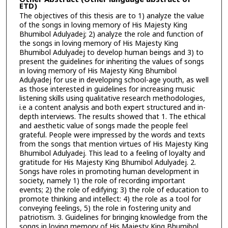
ETD)
The objectives of this thesis are to 1) analyze the value
of the songs in loving memory of His Majesty King
Bhumibol Adulyadej; 2) analyze the role and function of
the songs in loving memory of His Majesty King
Bhumibol Adulyadej to develop human beings and 3) to
present the guidelines for inheriting the values of songs
in loving memory of His Majesty King Bhumibol
Adulyadej for use in developing school-age youth, as well
as those interested in guidelines for increasing music
listening skills using qualitative research methodologies,
i.e a content analysis and both expert structured and in-
depth interviews. The results showed that 1. The ethical
and aesthetic value of songs made the people feel
grateful. People were impressed by the words and texts
from the songs that mention virtues of His Majesty King
Bhumibol Adulyadej. This lead to a feeling of loyalty and
gratitude for His Majesty King Bhumibol Adulyadej. 2.
Songs have roles in promoting human development in
society, namely 1) the role of recording important
events; 2) the role of edifying; 3) the role of education to
promote thinking and intellect: 4) the role as a tool for
conveying feelings, 5) the role in fostering unity and
patriotism. 3. Guidelines for bringing knowledge from the
songs in loving memory of His Majesty King Bhumibol