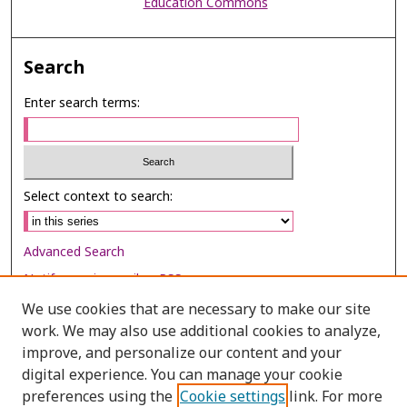
Education Commons
Search
Enter search terms:
Select context to search:
Advanced Search
Notify me via email or
RSS
We use cookies that are necessary to make our site
Browse
work. We may also use additional cookies to analyze,
improve, and personalize our content and your
Collections
digital experience. You can manage your cookie
Disciplines
preferences using the
Cookie settings
link. For more
Authors