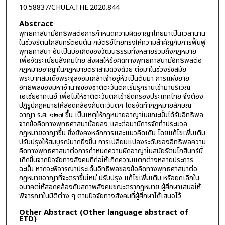
10.58837/CHULA.THE.2020.844
Abstract
พุทธศาสนามีอิทธิพลต่อการกำหนดความผิดอาญาไทยมาเป็นเวลานาน
ในช่วงรัตนโกสินทร์ตอนต้น กษัตริย์ไทยทรงให้ความสำคัญกับการฟื้นฟู
พุทธศาสนา อันเป็นบ่อเกิดของวัฒนธรรมทั้งหลายรวมถึงกฎหมาย
เพื่อจัดระเบียบสังคมไทย ส่งผลให้ข้อคิดทางพุทธศาสนามีอิทธิพลต่อ
กฎหมายอาญาในกฎหมายตราสามดวงด้วย ต่อมาในช่วงรัชสมัย
พระบาทสมเด็จพระจุลจอมเกล้าเจ้าอยู่หัวเป็นต้นมา การแผ่ขยาย
อิทธิพลของมหาอำนาจของชาติตะวันตกเริ่มรุกรานเข้ามาบริเวณ
เอเชียอาคเนย์ เพื่อไม่ให้ชาติตะวันตกเข้ายึดครองประเทศไทย จึงต้อง
ปฏิรูปกฎหมายให้สอดคล้องกับตะวันตก โดยจัดทำกฎหมายลักษณ
อาญา ร.ศ. ๑๒๗ ขึ้น เป็นเหตุให้กฎหมายอาญาในขณะนั้นได้รับอิทธิพล
จากข้อคิดทางพุทธศาสนาน้อยลง และต่อมามีการจัดทำประมวล
กฎหมายอาญาขึ้น ซึ่งยังคงหลักการและแนวคิดเดิม โดยแก้ไขเพิ่มเติม
ปรับปรุงให้สมบูรณ์มากยิ่งขึ้น การเปลี่ยนแปลงระดับของอิทธิพลความ
คิดทางพุทธศาสนาต่อการกำหนดความผิดอาญาในสมัยรัตนโกสินทร์นี้
เกิดขึ้นจากปัจจัยทางสังคมที่ก่อให้เกิดความแตกต่างหลายประการ
ฉะนั้น หากจะพิจารณาประเด็นอิทธิพลของข้อคิดทางพุทธศาสนาต่อ
กฎหมายอาญาที่จะตราขึ้นใหม่ ปรับปรุง แก้ไขเพิ่มเติม หรือยกเลิกใน
อนาคตให้สอดคล้องกับสภาพสังคมขณะตรากฎหมาย ผู้ศึกษาเสนอให้
พิจารณาในมิติต่าง ๆ ตามปัจจัยทางสังคมที่ผู้ศึกษาได้เสนอไว้
Other Abstract (Other language abstract of
ETD)