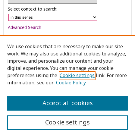
Select context to search:
Advanced Search
Notify me via email or
RSS
We use cookies that are necessary to make our site
Browse
work. We may also use additional cookies to analyze,
Collections
improve, and personalize our content and your
digital experience. You can manage your cookie
Disciplines
preferences using the
Cookie settings
link. For more
Authors
information, see our
Cookie Policy
Author Corner
Author FAQ
Accept all cookies
Cookie settings