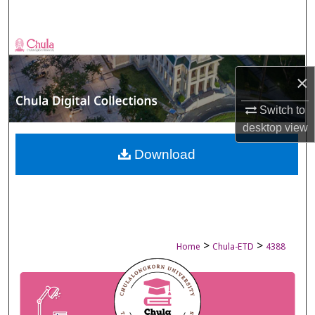
Search
Browse Collections
×
My Account
Switch to
About
desktop
view
Digital Commons Network™
Download
>
>
Home
Chula-ETD
4388