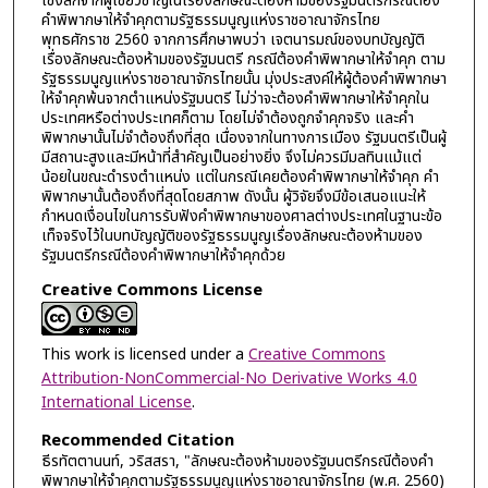
เชิงลึกจากผู้เชี่ยวชาญในเรื่องลักษณะต้องห้ามของรัฐมนตรีกรณีต้อง
คำพิพากษาให้จำคุกตามรัฐธรรมนูญแห่งราชอาณาจักรไทย
พุทธศักราช 2560 จากการศึกษาพบว่า เจตนารมณ์ของบทบัญญัติ
เรื่องลักษณะต้องห้ามของรัฐมนตรี กรณีต้องคำพิพากษาให้จำคุก ตาม
รัฐธรรมนูญแห่งราชอาณาจักรไทยนั้น มุ่งประสงค์ให้ผู้ต้องคำพิพากษา
ให้จำคุกพ้นจากตำแหน่งรัฐมนตรี ไม่ว่าจะต้องคำพิพากษาให้จำคุกใน
ประเทศหรือต่างประเทศก็ตาม โดยไม่จำต้องถูกจำคุกจริง และคำ
พิพากษานั้นไม่จำต้องถึงที่สุด เนื่องจากในทางการเมือง รัฐมนตรีเป็นผู้
มีสถานะสูงและมีหน้าที่สำคัญเป็นอย่างยิ่ง จึงไม่ควรมีมลทินแม้แต่
น้อยในขณะดำรงตำแหน่ง แต่ในกรณีเคยต้องคำพิพากษาให้จำคุก คำ
พิพากษานั้นต้องถึงที่สุดโดยสภาพ ดังนั้น ผู้วิจัยจึงมีข้อเสนอแนะให้
กำหนดเงื่อนไขในการรับฟังคำพิพากษาของศาลต่างประเทศในฐานะข้อ
เท็จจริงไว้ในบทบัญญัติของรัฐธรรมนูญเรื่องลักษณะต้องห้ามของ
รัฐมนตรีกรณีต้องคำพิพากษาให้จำคุกด้วย
Creative Commons License
This work is licensed under a
Creative Commons
Attribution-NonCommercial-No Derivative Works 4.0
International License
.
Recommended Citation
ธีรทัตตานนท์, วริสสรา, "ลักษณะต้องห้ามของรัฐมนตรีกรณีต้องคำ
พิพากษาให้จำคุกตามรัฐธรรมนูญแห่งราชอาณาจักรไทย (พ.ศ. 2560)