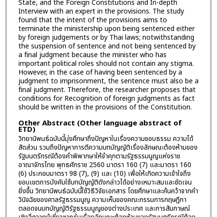
State, and the Foreign Constitutions and In-depth
Interview with an expert in the provisions. The study
found that the intent of the provisions aims to
terminate the ministership upon being sentenced either
by foreign judgements or by Thai laws; notwithstanding
the suspension of sentence and not being sentenced by
a final judgment because the minister who has
important political roles should not contain any stigma.
However, in the case of having been sentenced by a
judgment to imprisonment, the sentence must also be a
final judgment. Therefore, the researcher proposes that
conditions for Recognition of foreign judgments as fact
should be written in the provisions of the Constitution.
Other Abstract (Other language abstract of
ETD)
วิทยานิพนธ์ฉบับนี้มุ่งศึกษาถึงปัญหาในเรื่องความชอบธรรม ความได้
สัดส่วน รวมถึงปัญหาการตีความบทบัญญัติเรื่องลักษณะต้องห้ามของ
รัฐมนตรีกรณีต้องคำพิพากษาให้จำคุกตามรัฐธรรมนูญแห่งราช
อาณาจักรไทย พุทธศักราช 2560 มาตรา 160 (7) และมาตรา 160
(6) ประกอบมาตรา 98 (7), (9) และ (10) เพื่อให้เกิดความเข้าใจถึง
ขอบเขตการบังคับใช้บทบัญญัติดังกล่าวได้อย่างเหมาะสมและชัดเจน
ยิ่งขึ้น วิทยานิพนธ์ฉบับนี้ใช้วิธีวิจัยเอกสาร โดยศึกษาและค้นคว้าจากคำ
วินิจฉัยของศาลรัฐธรรมนูญ ความเห็นของคณะกรรมการกฤษฎีกา
ตลอดจนบทบัญญัติรัฐธรรมนูญของต่างประเทศ และการสัมภาษณ์