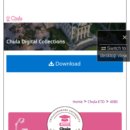
Search
Browse Collections
My Account
×
About
Switch to
desktop
view
Digital Commons Network™
Download
>
>
Home
Chula-ETD
4385