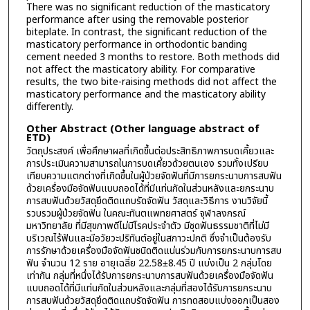
There was no significant reduction of the masticatory
performance after using the removable posterior
biteplate. In contrast, the significant reduction of the
masticatory performance in orthodontic banding
cement needed 3 months to restore. Both methods did
not affect the masticatory ability. For comparative
results, the two bite-raising methods did not affect the
masticatory performance and the masticatory ability
differently.
Other Abstract (Other language abstract of
ETD)
วัตถุประสงค์ เพื่อศึกษาผลที่เกิดขึ้นต่อประสิทธิภาพการบดเคี้ยวและ
การประเมินความสามารถในการบดเคี้ยวด้วยตนเอง รวมทั้งเปรียบ
เทียบความแตกต่างที่เกิดขึ้นในผู้ป่วยจัดฟันที่มีการยกระนาบการสบฟัน
ด้วยเครื่องมือจัดฟันแบบถอดได้ที่มีแท่นกัดในส่วนหลังและยกระนาบ
การสบฟันด้วยวัสดุยึดติดแถบรัดจัดฟัน วัสดุและวิธีการ งานวิจัยนี้
รวบรวมผู้ป่วยจัดฟัน ในคณะทันตแพทยศาสตร์ จุฬาลงกรณ์
มหาวิทยาลัย ที่มีสุขภาพดีไม่มีโรคประจำตัว มีชุดฟันธรรมชาติที่ไม่มี
บริเวณไร้ฟันและมีอวัยวะปริทันต์อยู่ในสภาวะปกติ ซึ่งจำเป็นต้องรับ
การรักษาด้วยเครื่องมือจัดฟันชนิดติดแน่นร่วมกับการยกระนาบการสบ
ฟัน จำนวน 12 ราย อายุเฉลี่ย 22.58±8.45 ปี แบ่งเป็น 2 กลุ่มโดย
เท่ากัน กลุ่มที่หนึ่งได้รับการยกระนาบการสบฟันด้วยเครื่องมือจัดฟัน
แบบถอดได้ที่มีแท่นกัดในส่วนหลังและกลุ่มที่สองได้รับการยกระนาบ
การสบฟันด้วยวัสดุยึดติดแถบรัดจัดฟัน การทดสอบแบ่งออกเป็นสอง