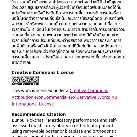
ในการบดเคี้ยวด้วยตนเองไม่พบความแตกต่างอย่างมีนัยสำคัญในทุก
ช่วงเวลา สรุปผลการศึกษา ผู้ป่วยที่ใช้เครื่องมือจัดฟันแบบถอดได้ที่มี
แท่นกัดในส่วนหลังมีประสิทธิภาพการบดเคี้ยวภายหลังการใส่เครื่อง
มือไม่แตกต่างจากตอนก่อนใส่ ในขณะที่การใช้วัสดุยึดติดแถบรัดจัดฟัน
พบว่าประสิทธิภาพการบดเคี้ยวไม่แตกต่างจากตอนก่อนใส่เมื่อระยะ
เวลาผ่านไป 3 เดือน ในแง่การประเมินความสามารถในการบดเคี้ยวด้วย
ตนเอง ทั้งสองกลุ่มไม่พบความแตกต่างอย่างมีนัยสำคัญในทุกช่วง
เวลา เมื่อทำการเปรียบเทียบระหว่างสองวิธี พบว่าการยกระนาบการ
สบฟันด้วยเครื่องมือจัดฟันแบบถอดได้ที่มีแท่นกัดในส่วนหลังและการ
ยกระนาบการสบฟันด้วยวัสดุยึดติดแถบรัดจัดฟันส่งผลประสิทธิภาพ
การบดเคี้ยวและการประเมินความสามารถในการบดเคี้ยวด้วยตนเองไม่
แตกต่างกัน
Creative Commons License
This work is licensed under a
Creative Commons
Attribution-NonCommercial-No Derivative Works 4.0
International License
.
Recommended Citation
Bunpu, Pokchat, "Masticatory performance and self-
assessed masticatory ability in orthodontic patients
using removable posterior biteplate and orthodontic
banding cement for bite-raising: a randomized clinical