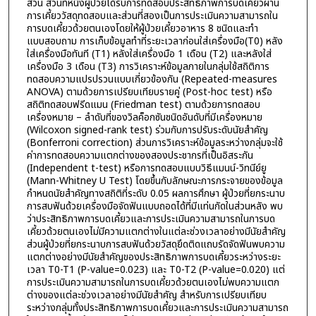
ส่วน ส่วนที่หนึ่งผู้ป่วยได้รับการทดสอบประสิทธิภาพการบดเคี้ยวผ่าน
การเคี้ยววัสดุทดสอบและส่วนที่สองเป็นการประเมินความสามารถใน
การบดเคี้ยวด้วยตนเองโดยให้ผู้ป่วยเคี้ยวอาหาร 8 ชนิดและทำ
แบบสอบถาม การเก็บข้อมูลทำที่ระยะเวลาก่อนใส่เครื่องมือ(T0) หลัง
ใส่เครื่องมือทันที (T1) หลังใส่เครื่องมือ 1 เดือน (T2) และหลังใส่
เครื่องมือ 3 เดือน (T3) การวิเคราะห์ข้อมูลภายในกลุ่มใช้สถิติการ
ทดสอบความแปรปรวนแบบเกี่ยวข้องกัน (Repeated-measures
ANOVA) ตามด้วยการเปรียบเทียบรายคู่ (Post-hoc test) หรือ
สถิติทดสอบฟรีดแมน (Friedman test) ตามด้วยการทดสอบ
เครื่องหมาย – ลำดับที่ของวิลค็อกซันชนิดอันดับที่มีเครื่องหมาย
(Wilcoxon signed-rank test) ร่วมกับการปรับระดับนัยสำคัญ
(Bonferroni correction) ส่วนการวิเคราะห์ข้อมูลระหว่างกลุ่มจะใช้
ค่าการทดสอบความแตกต่างของสองประชากรที่เป็นอิสระกัน
(Independent t-test) หรือการทดสอบแบบวิธีแมนน์-วิทนีย์ยู
(Mann-Whitney U Test) โดยขึ้นกับลักษณะการกระจายของข้อมูล
กำหนดนัยสำคัญทางสถิติที่ระดับ 0.05 ผลการศึกษา ผู้ป่วยที่ยกระนาบ
การสบฟันด้วยเครื่องมือจัดฟันแบบถอดได้ที่มีแท่นกัดในส่วนหลัง พบ
ว่าประสิทธิภาพการบดเคี้ยวและการประเมินความสามารถในการบด
เคี้ยวด้วยตนเองไม่มีความแตกต่างในแต่ละช่วงเวลาอย่างมีนัยสำคัญ
ส่วนผู้ป่วยที่ยกระนาบการสบฟันด้วยวัสดุยึดติดแถบรัดจัดฟันพบความ
แตกต่างอย่างมีนัยสำคัญของประสิทธิภาพการบดเคี้ยวระหว่างระยะ
เวลา T0-T1 (P-value=0.023) และ T0-T2 (P-value=0.020) แต่
การประเมินความสามารถในการบดเคี้ยวด้วยตนเองไม่พบความแตก
ต่างของแต่ละช่วงเวลาอย่างมีนัยสำคัญ สำหรับการเปรียบเทียบ
ระหว่างกลุ่มทั้งประสิทธิภาพการบดเคี้ยวและการประเมินความสามารถ