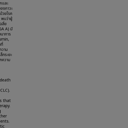
ึกและ
์ของภาวะ
้ป่วยโรค
พบว่าผู้
ลี่ย
GA A) มี
ภชนาการ
bumin,
ี่
ีความ
เล็กระยะ
ากความ
 death
SCLC).
s that
erapy.
g
ther
ents.
tic