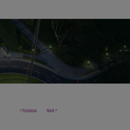
<
Previous
Next
>