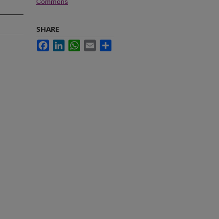
Commons
SHARE
Facebook
LinkedIn
WhatsApp
Email
Share