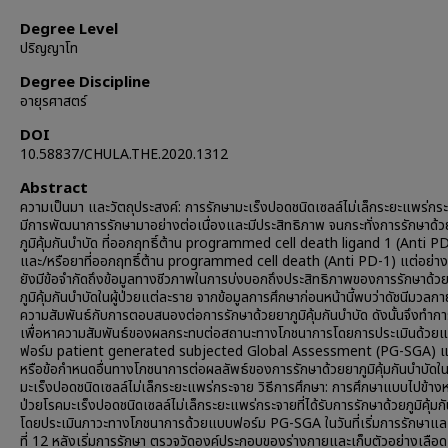
Degree Level
ปริญญาโท
Degree Discipline
อายุรศาสตร์
DOI
10.58837/CHULA.THE.2020.1312
Abstract
ความเป็นมา และวัตถุประสงค์: การรักษามะเร็งปอดชนิดเซลล์ไม่เล็กระยะแพร่กระ
มีการพัฒนาการรักษามาอย่างต่อเนื่องและมีประสิทธิภาพ จนกระทั่งการรักษาด้
ภูมิคุ้มกันบำบัด ที่ออกฤทธิ์ต้าน programmed cell death ligand 1 (Anti P
และ/หรือยาที่ออกฤทธิ์ต้าน programmed cell death (Anti PD-1) แต่อย่าง
ยังมีข้อจำกัดถึงข้อมูลทางชีวภาพในการบ่งบอกถึงประสิทธิภาพของการรักษาด้ว
ภูมิคุ้มกันบำบัดในผู้ป่วยแต่ละราย จากข้อมูลการศึกษาก่อนหน้านี้พบว่าดัชนีมวลกาย
ความสัมพันธ์กับการตอบสนองต่อการรักษาด้วยยาภูมิคุ้มกันบำบัด ดังนั้นจึงทำก
เพื่อหาความสัมพันธ์ของผลกระทบต่อสถานะทางโภชนาการโดยการประเมินด้วย
ฟอร์ม patient generated subjected Global Assessment (PG-SGA) แล
หรือข้อกำหนดอื่นทางโภชนาการต่อผลลัพธ์ของการรักษาด้วยยาภูมิคุ้มกันบำบัดในผ
มะเร็งปอดชนิดเซลล์ไม่เล็กระยะแพร่กระจาย วิธีการศึกษา: การศึกษาแบบไปข้างหน
ป่วยโรคมะเร็งปอดชนิดเซลล์ไม่เล็กระยะแพร่กระจายที่ได้รับการรักษาด้วยภูมิคุ้มก
โดยประเมินภาวะทางโภชนาการด้วยแบบฟอร์ม PG-SGA ในวันที่เริ่มการรักษาและ
ที่ 12 หลังเริ่มการรักษา ตรวจวัดองค์ประกอบของร่างกายและเก็บตัวอย่างเลือดเ