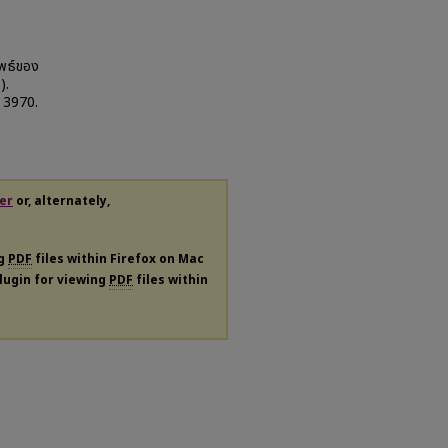
ัพธ์ของ
).
. 3970.
er
or, alternately,
ng
PDF
files within Firefox on Mac
plugin for viewing
PDF
files within