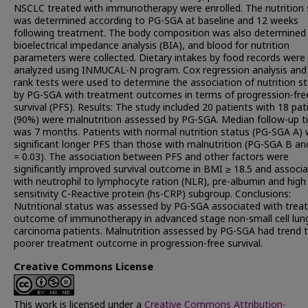
NSCLC treated with immunotherapy were enrolled. The nutrition 
was determined according to PG-SGA at baseline and 12 weeks
following treatment. The body composition was also determined
bioelectrical impedance analysis (BIA), and blood for nutrition
parameters were collected. Dietary intakes by food records were
analyzed using INMUCAL-N program. Cox regression analysis and 
rank tests were used to determine the association of nutrition s
by PG-SGA with treatment outcomes in terms of progression-fre
survival (PFS). Results: The study included 20 patients with 18 pat
(90%) were malnutrition assessed by PG-SGA. Median follow-up 
was 7 months. Patients with normal nutrition status (PG-SGA A)
significant longer PFS than those with malnutrition (PG-SGA B an
= 0.03). The association between PFS and other factors were
significantly improved survival outcome in BMI ≥ 18.5 and associa
with neutrophil to lymphocyte ration (NLR), pre-albumin and high
sensitivity C-Reactive protein (hs-CRP) subgroup. Conclusions:
Nutritional status was assessed by PG-SGA associated with tre
outcome of immunotherapy in advanced stage non-small cell lun
carcinoma patients. Malnutrition assessed by PG-SGA had trend 
poorer treatment outcome in progression-free survival.
Creative Commons License
This work is licensed under a
Creative Commons Attribution-