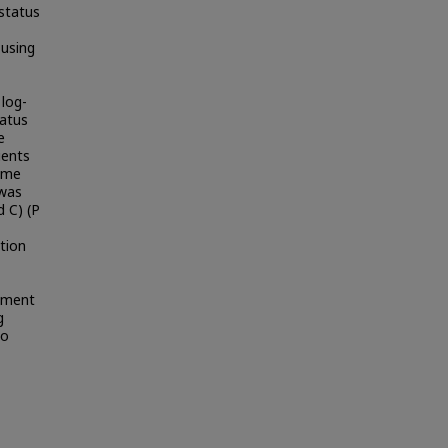
status
 using
log-
tatus
e
ients
time
 was
d C) (P
tion
atment
g
to