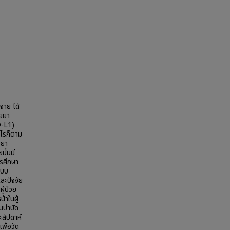
จาย ได้
วยยา
D-L1)
ไรก็ตาม
ยยา
นั้นมี
ารศึกษา
แบบ
ะปัจจัย
ู้ป่วย
้าในผู้
ันบำบัด
สัปดาห์
พื่อวัด