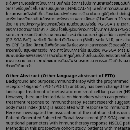
ระดับพารามิเตอร์ทางโภชนาการ บันทึกประวัติการรับประทานอาหารด้วยสมุดบันท
วิเคราะห์ข้อมูลด้วยโปรแกรมอินมูแคล (INMUCAL-N) เพื่อศึกษาความสัมพันธ
โภชนการและปัจจัยที่เกี่ยวข้องต่อผลลัพธ์ของการรักษาด้วยยาภูมิคุ้มกันบำบัดในผู
มะเร็งปอดชนิดเซลล์ไม่เล็กระยะแพร่กระจาย ผลการศึกษา: ผู้ป่วยทั้งหมด 20 ราย 
ป่วย 18 รายมีภาวะทุพโภชนการเมื่อประเมินด้วยแบบฟอร์ม PG-SGA ระยะเวลาเฉ
ของการติดตามการรักษา 7 เดือน โดยในผู้ป่วยที่ภาวะทางโภชนาการปกติ (PG-S
ระยะเวลาการรอดชีวิตที่ปราศจากความก้าวหน้าที่ยาวนานกว่าผู้ป่วยที่มีภาวะทุพโ
(PG-SGA B/C) และปัจจัยอื่นได้แก่ ดัชนีมวลกาย (BMI), ระดับ NLR, pre-al
hs-CRP ในเลือด มีความสัมพันธ์ต่อผลลัพธ์ของระยะเวลาการรอดชีวิตของผู้ป่วยท
ยาวนานขึ้น สรุปผลการวิจัย: ภาวะทางโภชนาการที่ประเมินด้วย PG-SGA อาจจะม
สัมพันธ์ต่อผลลัพธ์ของการรักษาด้วยยาภูมิคุ้มกันบำบัดในมะเร็งปอดชนิดเซลล์ไม่
แพร่กระจาย โดยภาวะทุพโภชนาการมีผลลัพธ์ต่อระยะเวลาการรอดชีวิตที่ปราศจ
ก้าวหน้าที่แย่กว่า
Other Abstract (Other language abstract of ETD)
Background and purpose: Immunotherapy with the programmed
receptor-1/ligand-1 (PD-1/PD-L1) antibody has been changed the
landscape treatment of metastatic non-small cell lung cancer (N
However, there are limited data on biomarkers which can predict
treatment response to immunotherapy. Recent research suggest
body mass index (BMI) is associated with response to immunoth
Here we investigated the association of the nutrition status usin
Patient-Generated Subjected Global Assessment (PG-SGA) and o
nutritional parameters with immunotherapy response NSCLC pati
Methods: In this prospective cohort study, patients with metasta