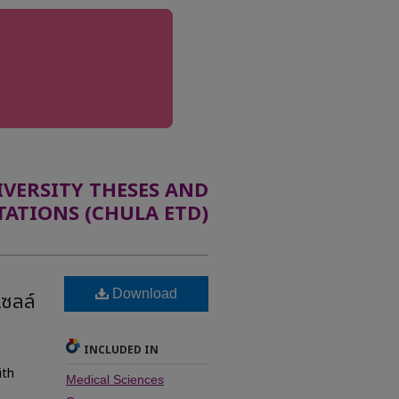
ERSITY THESES AND
TATIONS (CHULA ETD)
Download
เซลล์
INCLUDED IN
ith
Medical Sciences