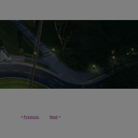
<
Previous
Next
>