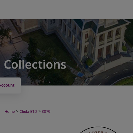
Account
>
>
Home
Chula-ETD
3879