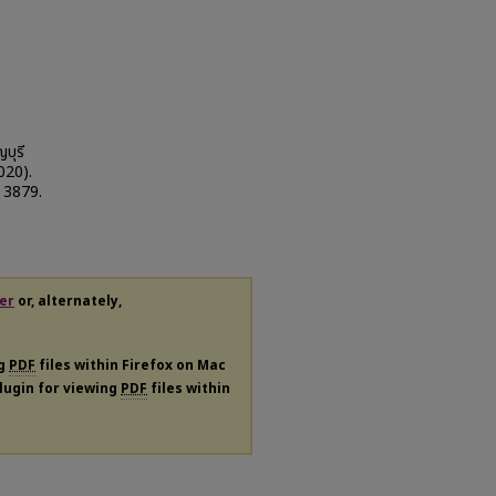
บุรี
020).
. 3879.
er
or, alternately,
ng
PDF
files within Firefox on Mac
plugin for viewing
PDF
files within