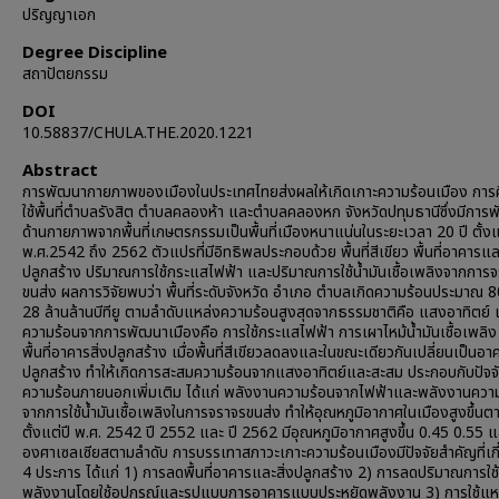
ปริญญาเอก
Degree Discipline
สถาปัตยกรรม
DOI
10.58837/CHULA.THE.2020.1221
Abstract
การพัฒนากายภาพของเมืองในประเทศไทยส่งผลให้เกิดเกาะความร้อนเมือง การศึ
ใช้พื้นที่ตำบลรังสิต ตำบลคลองห้า และตำบลคลองหก จังหวัดปทุมธานีซึ่งมีการ
ด้านกายภาพจากพื้นที่เกษตรกรรมเป็นพื้นที่เมืองหนาแน่นในระยะเวลา 20 ปี ตั้งแ
พ.ศ.2542 ถึง 2562 ตัวแปรที่มีอิทธิพลประกอบด้วย พื้นที่สีเขียว พื้นที่อาคารและ
ปลูกสร้าง ปริมาณการใช้กระแสไฟฟ้า และปริมาณการใช้น้ำมันเชื้อเพลิงจากการ
ขนส่ง ผลการวิจัยพบว่า พื้นที่ระดับจังหวัด อำเภอ ตำบลเกิดความร้อนประมาณ 
28 ล้านล้านบีทียู ตามลำดับแหล่งความร้อนสูงสุดจากธรรมชาติคือ แสงอาทิตย์ 
ความร้อนจากการพัฒนาเมืองคือ การใช้กระแสไฟฟ้า การเผาไหม้น้ำมันเชื้อเพลิง
พื้นที่อาคารสิ่งปลูกสร้าง เมื่อพื้นที่สีเขียวลดลงและในขณะเดียวกันเปลี่ยนเป็นอาค
ปลูกสร้าง ทำให้เกิดการสะสมความร้อนจากแสงอาทิตย์และสะสม ประกอบกับปัจจ
ความร้อนภายนอกเพิ่มเติม ได้แก่ พลังงานความร้อนจากไฟฟ้าและพลังงานควา
จากการใช้น้ำมันเชื้อเพลิงในการจราจรขนส่ง ทำให้อุณหภูมิอากาศในเมืองสูงขึ้นต
ตั้งแต่ปี พ.ศ. 2542 ปี 2552 และ ปี 2562 มีอุณหภูมิอากาศสูงขึ้น 0.45 0.55 
องศาเซลเซียสตามลำดับ การบรรเทาสภาวะเกาะความร้อนเมืองมีปัจจัยสำคัญที่เกี
4 ประการ ได้แก่ 1) การลดพื้นที่อาคารและสิ่งปลูกสร้าง 2) การลดปริมาณการใช้
พลังงานโดยใช้อุปกรณ์และรูปแบบการอาคารแบบประหยัดพลังงาน 3) การใช้แห