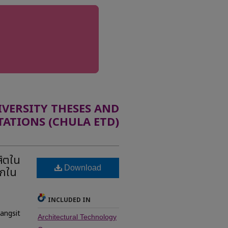
ERSITY THESES AND
TATIONS (CHULA ETD)
ิตใน
Download
หกใน
INCLUDED IN
Rangsit
Architectural Technology