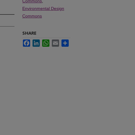
Commons
,
Environmental Design
Commons
SHARE
Facebook
LinkedIn
WhatsApp
Email
Share