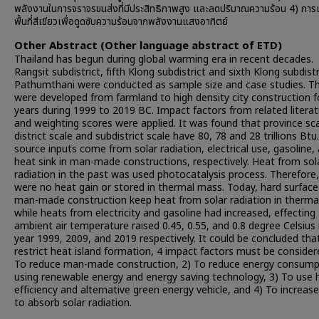
พลังงานในการจราจรขนส่งที่มีประสิทธิภาพสูง และลดปริมาณความร้อน 4) การเ
พื้นที่สีเขียวเพื่อดูดซับความร้อนจากพลังงานแสงอาทิตย์
Other Abstract (Other language abstract of ETD)
Thailand has begun during global warming era in recent decades.
Rangsit subdistrict, fifth Klong subdistrict and sixth Klong subdistr
Pathumthani were conducted as sample size and case studies. T
were developed from farmland to high density city construction f
years during 1999 to 2019 BC. Impact factors from related litera
and weighting scores were applied. It was found that province sca
district scale and subdistrict scale have 80, 78 and 28 trillions Btu
source inputs come from solar radiation, electrical use, gasoline,
heat sink in man-made constructions, respectively. Heat from sol
radiation in the past was used photocatalysis process. Therefore,
were no heat gain or stored in thermal mass. Today, hard surface
man-made construction keep heat from solar radiation in therm
while heats from electricity and gasoline had increased, effecting
ambient air temperature raised 0.45, 0.55, and 0.8 degree Celsius 
year 1999, 2009, and 2019 respectively. It could be concluded tha
restrict heat island formation, 4 impact factors must be consider
To reduce man-made construction, 2) To reduce energy consump
using renewable energy and energy saving technology, 3) To use 
efficiency and alternative green energy vehicle, and 4) To increas
to absorb solar radiation.