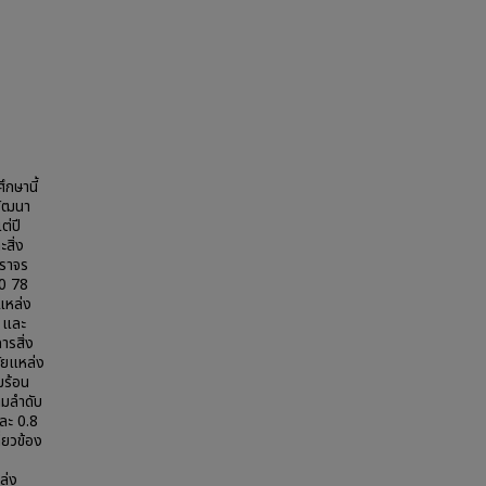
กษานี้
พัฒนา
ต่ปี
สิ่ง
จราจร
80 78
แหล่ง
 และ
ารสิ่ง
ัยแหล่ง
มร้อน
ามลำดับ
และ 0.8
่ยวข้อง
ล่ง