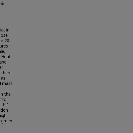
พิ่ม
ict in
hose
or 20
tures
le,
. Heat
 and
ar
 there
 as
al mass
in the
t to
ed:1)
tion
high
e green