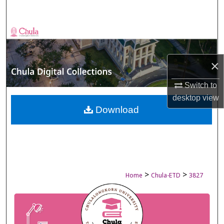
Search
Browse Collections
My Account
×
About
Switch to
desktop
view
Digital Commons Network™
Download
>
>
Home
Chula-ETD
3827