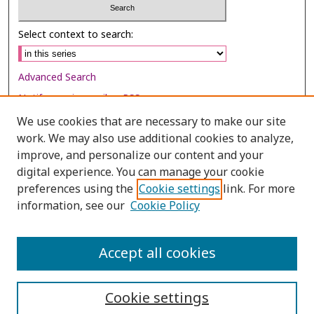
Select context to search:
Advanced Search
Notify me via email or
RSS
We use cookies that are necessary to make our site
Browse
work. We may also use additional cookies to analyze,
Collections
improve, and personalize our content and your
digital experience. You can manage your cookie
Disciplines
preferences using the
Cookie settings
link. For more
Authors
information, see our
Cookie Policy
Author Corner
Author FAQ
Accept all cookies
Cookie settings