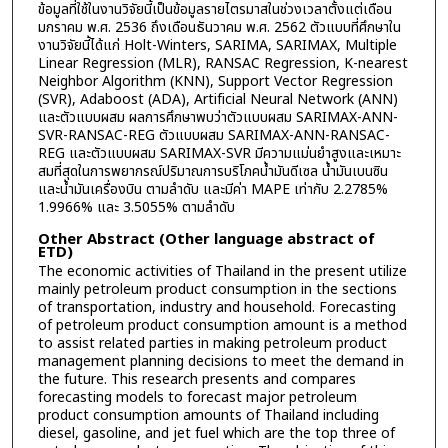
ข้อมูลที่ใช้ในงานวิจัยนี้เป็นข้อมูลรายไตรมาสในช่วงเวลาตั้งแต่เดือน
มกราคม พ.ศ. 2536 ถึงเดือนธันวาคม พ.ศ. 2562 ตัวแบบที่ศึกษาใน
งานวิจัยนี้ได้แก่ Holt-Winters, SARIMA, SARIMAX, Multiple
Linear Regression (MLR), RANSAC Regression, K-nearest
Neighbor Algorithm (KNN), Support Vector Regression
(SVR), Adaboost (ADA), Artificial Neural Network (ANN)
และตัวแบบผสม ผลการศึกษาพบว่าตัวแบบผสม SARIMAX-ANN-
SVR-RANSAC-REG ตัวแบบผสม SARIMAX-ANN-RANSAC-
REG และตัวแบบผสม SARIMAX-SVR มีความแม่นยำสูงและเหมาะ
สมที่สุดในการพยากรณ์ปริมาณการบริโภคน้ำมันดีเซล น้ำมันเบนซิน
และน้ำมันเครื่องบิน ตามลำดับ และมีค่า MAPE เท่ากับ 2.2785%
1.9966% และ 3.5055% ตามลำดับ
Other Abstract (Other language abstract of
ETD)
The economic activities of Thailand in the present utilize
mainly petroleum product consumption in the sections
of transportation, industry and household. Forecasting
of petroleum product consumption amount is a method
to assist related parties in making petroleum product
management planning decisions to meet the demand in
the future. This research presents and compares
forecasting models to forecast major petroleum
product consumption amounts of Thailand including
diesel, gasoline, and jet fuel which are the top three of