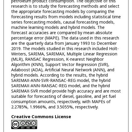
petroleum product consumption. The objective of this
research is to study the forecasting methods and select
the appropriate forecasting models by comparing the
forecasting results from models including statistical time
series forecasting models, causal forecasting models,
machine learning models and hybrid models. The
forecast accuracies are compared by mean absolute
percentage error (MAPE). The data used in this research
are the quarterly data from January 1993 to December
2019. The models studied in this research included Holt-
Winters, SARIMA, SARIMAX, Multiple Linear Regression
(MLR), RANSAC Regression, K-nearest Neighbor
Algorithm (KNN), Support Vector Regression (SVR),
Adaboost (ADA), Artificial Neural Network (ANN), and
hybrid models. According to the results, the hybrid
SARIMAX-ANN-SVR-RANSAC-REG model, the hybrid
SARIMAX-ANN-RANSAC-REG model, and the hybrid
SARIMAX-SVR model provide high accuracy and are most
suitable for forecasting of diesel, gasoline, and jet fuel
consumption amounts, respectively, with MAPEs of
2.2785%, 1.9966%, and 3.5055%, respectively.
Creative Commons License