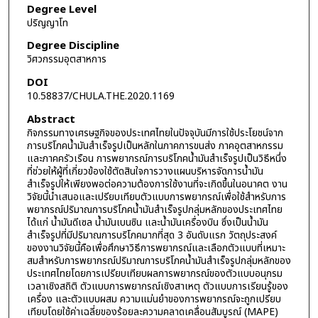
Degree Level
ปริญญาโท
Degree Discipline
วิศวกรรมอุตสาหการ
DOI
10.58837/CHULA.THE.2020.1169
Abstract
กิจกรรมทางเศรษฐกิจของประเทศไทยในปัจจุบันมีการใช้ประโยชน์จาก
การบริโภคน้ำมันสำเร็จรูปเป็นหลักในภาคการขนส่ง ภาคอุตสาหกรรม
และภาคครัวเรือน การพยากรณ์การบริโภคน้ำมันสำเร็จรูปเป็นวิธีหนึ่ง
ที่ช่วยให้ผู้ที่เกี่ยวข้องใช้ตัดสินใจการวางแผนบริหารจัดการน้ำมัน
สำเร็จรูปให้เพียงพอต่อความต้องการใช้งานที่จะเกิดขึ้นในอนาคต งาน
วิจัยนี้นำเสนอและเปรียบเทียบตัวแบบการพยากรณ์เพื่อใช้สำหรับการ
พยากรณ์ปริมาณการบริโภคน้ำมันสำเร็จรูปกลุ่มหลักของประเทศไทย
ได้แก่ น้ำมันดีเซล น้ำมันเบนซิน และน้ำมันเครื่องบิน ซึ่งเป็นน้ำมัน
สำเร็จรูปที่มีปริมาณการบริโภคมากที่สุด 3 อันดับแรก วัตถุประสงค์
ของงานวิจัยนี้คือเพื่อศึกษาวิธีการพยากรณ์และเลือกตัวแบบที่เหมาะ
สมสำหรับการพยากรณ์ปริมาณการบริโภคน้ำมันสำเร็จรูปกลุ่มหลักของ
ประเทศไทยโดยการเปรียบเทียบผลการพยากรณ์ของตัวแบบอนุกรม
เวลาเชิงสถิติ ตัวแบบการพยากรณ์เชิงสาเหตุ ตัวแบบการเรียนรู้ของ
เครื่อง และตัวแบบผสม ความแม่นยำของการพยากรณ์จะถูกเปรียบ
เทียบโดยใช้ค่าเฉลี่ยของร้อยละความคลาดเคลื่อนสัมบูรณ์ (MAPE)