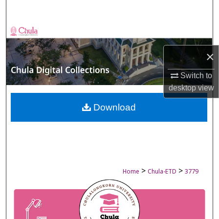
Search
Browse Collections
×
My Account
Switch to
About
desktop
view
Digital Commons Network™
Download
>
>
Home
Chula-ETD
3779