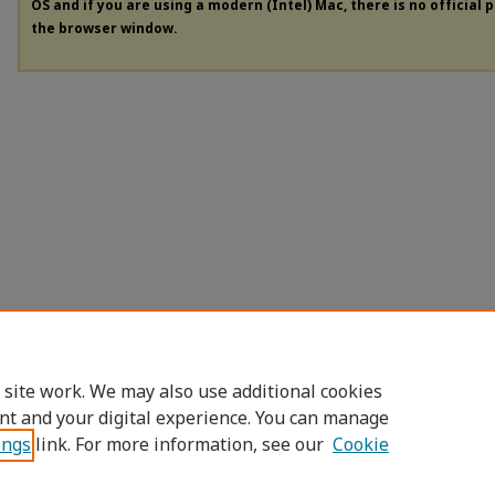
OS and if you are using a modern (Intel) Mac, there is no official 
the browser window.
 site work. We may also use additional cookies
nt and your digital experience. You can manage
ings
link. For more information, see our
Cookie
Home
|
About
|
FAQ
|
My Account
|
Access