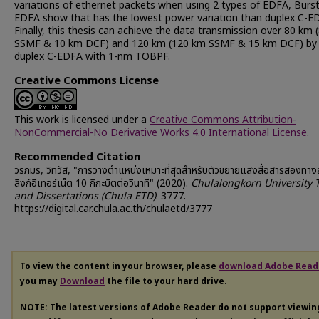
variations of ethernet packets when using 2 types of EDFA, Bur
EDFA show that has the lowest power variation than duplex C-E
Finally, this thesis can achieve the data transmission over 80 km
SSMF & 10 km DCF) and 120 km (120 km SSMF & 15 km DCF) by 
duplex C-EDFA with 1-nm TOBPF.
Creative Commons License
This work is licensed under a
Creative Commons Attribution-
NonCommercial-No Derivative Works 4.0 International License
.
Recommended Citation
วรภมร, วิทวัส, "การวางตำแหน่งเหมาะที่สุดสำหรับตัวขยายแสงสื่อสารสองทาง
ลิงก์อีเทอร์เน็ต 10 กิกะบิตต่อวินาที" (2020).
Chulalongkorn University 
and Dissertations (Chula ETD)
. 3777.
https://digital.car.chula.ac.th/chulaetd/3777
To view the content in your browser, please
download Adobe Read
you may
Download
the file to your hard drive.
NOTE: The latest versions of Adobe Reader do not support viewi