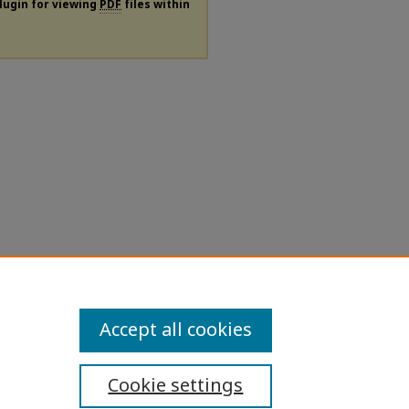
plugin for viewing
PDF
files within
Accept all cookies
Cookie settings
ibility Statement