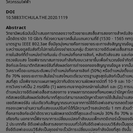
วิศวกรรมไฟฟ้า
DOI
10.58837/CHULA.THE.2020.1119
Abstract
วิทยานิพนธ์ฉบับนี้นำเสนอการทดลองวางตัวขยายแสงสื่อสารสองทางสำหรับลิงก์
เน็ตอัตราบิต 10 Gb/s ที่ช่วงความยาวคลื่นในแถบความถี่ซี (1530 - 1565 nm
มาตรฐาน IEEE 802.3ae ซึ่งมีจุดมุ่งหมายคือการขยายระยะทางส่งสัญญาณข้อ
ระหว่างมอดูลรับส่งทั่วไปภายในโครงข่ายรวมกลุ่ม ด้วยการวางอีดีเอฟเอสื่อสา
ภายในลิงก์ที่ตำแหน่งต่างกันเช่น ตำแหน่งกึ่งกลางลิงก์, หลังตัวส่งแสง และก่อ
ตรวจจับแสง โดยพิจารณาสมการงบกำลังกับงบเวลาขาขึ้นเพื่อคำนวณข้อจำกัดก
ลิงก์และโครมาติกดิสเพอร์ชันที่ส่งผลต่อการถ่างออกของสัญญาณข้อมูล จากนั้น
วิเคราะห์ไดอะแกรมระดับพบว่าตำแหน่งกึ่งกลางลิงก์ (50%) หรือตำแหน่งตั้งแ
ถึง 70% ของระยะทางเส้นใยนำแสงโหมดเดี่ยวมาตรฐานสูงสุดในลิงก์เป็นตำแหน
สมที่สุด เมื่อพิจารณาแผนภาพรูปตากับอัตราความผิดพลาดบิตที่ 10-9 และ 10-
การวิเคราะห์เป็น 2 กรณีคือ (1) ผลกระทบจากอุปกรณ์ภายในลิงก์ และ (2) การเป
ตำแหน่งวางอีดีเอฟเอสื่อสารสองทาง จากผลการทดลองทั้งหมดพบว่าปัญหาโค
กดิสเพอร์ชันส่งผลต่อลิงก์มากที่สุดแต่สามารถลดปัญหาด้วยการใช้เส้นใยนำแสง
เชยดิสเพอร์ชัน เช่นเดียวกับสัญญาณรบกวนจากการใช้อีดีเอฟเอสามารถลดด้วยก
กรองเฉพาะย่านความถี่แสงแบบปรับค่าได้ที่มีความกว้างสเปกตรัม 1 nm ส่วนต
กึ่งกลางลิงก์จะมีค่าอัตราความผิดพลาดบิตดีที่สุดและตำแหน่ง 30% ถึง 70% จะม
เคียงกัน นอกจากนี้พิจารณาการเปลี่ยนแปลงกำลังบนแพ็กเกตอีเทอร์เน็ตของอี
2 ประเภทคือ อีดีเอฟเอสื่อสารสองทางแบบทั่วไปกับอีดีเอฟเอแบบวิธีส่งเป็นชุดอ
ซึ่งอีดีเอฟเอแบบวิธีส่งเป็นชุดอย่างเร็วมีการเปลี่ยนแปลงกำลังน้อยที่สุด ดังนั้น