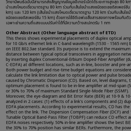
วิทยานิพนธ์ฉบับนี้สามารถส่งสัญญาณข้อมูลอีเทอร์เน็ตได้ระยะทางสูงสุด 80 km
นำแสงโหมดเดี่ยวมาตรฐาน 80 km ร่วมกับเส้นใยนำแสงชนิดชดเชยดิสเพอร์ชัน
km) และ 120 km (เส้นใยนำแสงโหมดเดี่ยวมาตรฐาน 120 km ร่วมกับเส้นใย
ชนิดชดเชยดิสเพอร์ชัน 15 km) ด้วยการใช้อีดีเอฟเอสื่อสารสองทางพร้อมกับตั
เฉพาะย่านความถี่แสงแบบปรับค่าได้ที่มีความกว้างสเปกตรัม 1 nm
Other Abstract (Other language abstract of ETD)
This thesis shows experimental placements of duplex optical ampl
for 10 Gb/s ethernet link in C-band wavelength (1530 - 1565 nm) 
on IEEE 802.3ae standard. Its purpose is to extend the maximum 
distance between typical optical transceivers in aggregation net
by inserting duplex Conventional-Erbium Doped-Fiber Amplifier (d
C-EDFA) at different locations, such as in-line, booster and pre-amp
Both power budget and rise-time budget equations are consider
calculate the link limitation due to optical power and pulse broad
caused by Chromatic Dispersion (CD). Based on, level diagrams, 
optimum placement is found to be in-line amplifier at mid-span (
or 30% to 70% of maximum Standard Single-Mode Fiber (SSMF).
Moreover, the eye-diagram and Bit Error Rate (BER) at 10-9 & 10
analyzed in 2 cases: (1) effects of a link's components and (2) dup
EDFA placements. According to experimental results, CD has th
effect on the link. The Dispersion Compensation Fiber (DCF) and
Tunable Optical Band-Pass Filter (TOBPF) can reduce CD effect 
EDFA noises respectively. 50% in-line amplifier shows the best BE
the 30% to 70% position has similar BERs. Furthermore, the pow