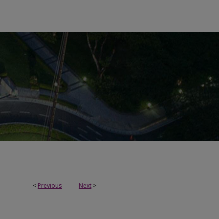
<
Previous
Next
>