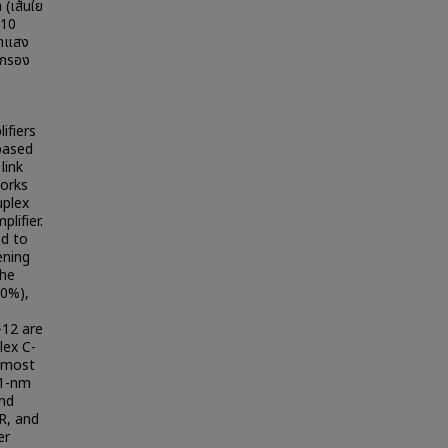
 (เส้นใย
 10
นำแสง
วกรอง
ifiers
based
link
works
uplex
lifier.
ed to
ening
the
50%),
-12 are
lex C-
e most
 1-nm
and
R, and
er