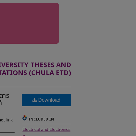
ERSITY THESES AND
TATIONS (CHULA ETD)
อสาร
Download
ี
INCLUDED IN
et link
Electrical and Electronics