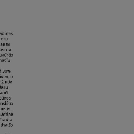
อีเทอร์
) ตาม
มูลแสง
รสองทาง
นหน้าตัว
ำลังใน
ต่ 30%
่งเหมาะ
12 แบ่ง
ลี่ยน
รมาติ
ชนิดชด
ารใช้ตัว
ำแหน่ง
ีค่าใกล้
ดีเอฟเอ
ย่างเร็ว