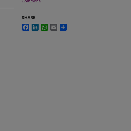
Commons
SHARE
Facebook
LinkedIn
WhatsApp
Email
Share