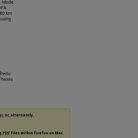
st-Mode
DFA.
 (80 km
using
สำหรับ
Theses
er
or, alternately,
ng
PDF
files within Firefox on Mac