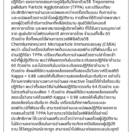
ปฏิกิริยา ของการทดสอบทางภูมิคุ้มกันวิทยาด้วยวิธี Treponema
pallidum Particle Agglutination (TPPA) และเปรียบเทียบ
ประสิทธิภาพการอ่านและแปลผลระหว่างเครื่องต้นแบบ กับการอ่าน
และแปลผลด้วยตาเปล่าโดยผู้ปฏิบัติงาน การศึกษาใช้ตัวอย่างพลาสมา
ของผู้ป่วยที่เข้ารับการรักษาที่คลีนิคนิรนาม ศูนย์วิจัยโรคเอดส์
สภากาชาดไทย และพลาสมาของผู้บริจาคโลหิต ที่ได้รับความอนุเคราะห์
จาก ศูนย์บริการโลหิตแห่งชาติ สภากาชาดไทย จำนวนทั้งสิ้น 65
ตัวอย่าง ซึ่งทั้งหมดได้ผ่านการตรวจซิฟิลิสด้วยวิธี
Chemiluminescent Microparticle Immunoassay (CMIA)
พบว่า เมื่อนำเครื่องบันทึกภาพต้นแบบและซอฟท์แวร์ที่พัฒนาขึ้น มา
อ่านปฏิกิริยา TPPA เปรียบเทียบกับการอ่านผลด้วยตาเปล่าโดยเจ้า
หน้าที่ผู้ปฏิบัติงาน พบว่าให้ผลตรงกันในแต่ละระดับของปฏิกิริยาจำนวน
60 ตัวอย่าง และไม่ตรงกันในแต่ละระดับของปฏิกิริยาจำนวน 5
ตัวอย่าง ส่งผลให้มีความสอดคล้องของทั้งสองเมื่อวิเคราะห์ด้วยสถิติ
Kappa = 0.88 แสดงให้เห็นถึงความสอดคล้องในระดับดีมาก อย่างไร
ก็ตามหากพิจารณาเฉพาะการอ่านผล reactive โดยมิได้คำนึงถึงระดับ
ปฏิกิริยา พบว่าทั้งสองวิธีอ่านให้ผลปฏิกิริยาตรงกัน 64 ตัวอย่าง และ
ไม่ตรงกันจำนวนเพียง 1 ตัวอย่าง ส่งผลให้มีความสอดคล้องของทั้ง
สองเมื่อวิเคราะห์ด้วยสถิติ Kappa = 0.98 แสดงให้เห็นถึงว่าความ
สอดคล้องในระดับดีมาก ดังนั้น เครื่องบันทึกภาพต้นแบบและ
ซอฟท์แวร์ที่พัฒนาขึ้น สามารถช่วยอ่านและแปลผลปฏิกิริยาของการ
ทดสอบด้วยวิธี TPPA ในการตรวจวินิจฉัยโรคซิฟิลิสได้อย่างมี
ประสิทธิภาพ ใช้เวลาอ่านผลที่รวดเร็วกว่าการอ่านผลโดยผู้ปฏิบัติงาน
ไม่มีความคลาดเคลื่อนในการอ่านผลที่อาจเกิดจากปัจจัยของผู้ปฏิบัติ
งาน ใช้วัสดุอุปกรณ์ราคาถูก สามารถนำไปพัฒนาต่อยอดและประยุกต์