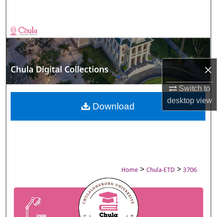
Search
Browse Collections
My Account
×
About
Switch to
desktop
view
Digital Commons Network™
Download
>
>
Home
Chula-ETD
3706