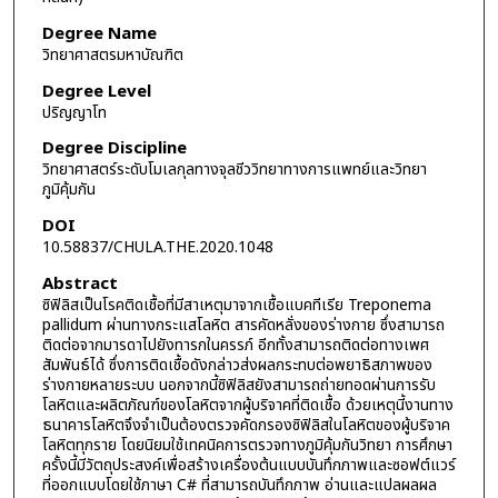
Degree Name
วิทยาศาสตรมหาบัณฑิต
Degree Level
ปริญญาโท
Degree Discipline
วิทยาศาสตร์ระดับโมเลกุลทางจุลชีววิทยาทางการแพทย์และวิทยา
ภูมิคุ้มกัน
DOI
10.58837/CHULA.THE.2020.1048
Abstract
ซิฟิลิสเป็นโรคติดเชื้อที่มีสาเหตุมาจากเชื้อแบคทีเรีย Treponema
pallidum ผ่านทางกระแสโลหิต สารคัดหลั่งของร่างกาย ซึ่งสามารถ
ติดต่อจากมารดาไปยังทารกในครรภ์ อีกทั้งสามารถติดต่อทางเพศ
สัมพันธ์ได้ ซึ่งการติดเชื้อดังกล่าวส่งผลกระทบต่อพยาธิสภาพของ
ร่างกายหลายระบบ นอกจากนี้ซิฟิลิสยังสามารถถ่ายทอดผ่านการรับ
โลหิตและผลิตภัณฑ์ของโลหิตจากผู้บริจาคที่ติดเชื้อ ด้วยเหตุนี้งานทาง
ธนาคารโลหิตจึงจำเป็นต้องตรวจคัดกรองซิฟิลิสในโลหิตของผู้บริจาค
โลหิตทุกราย โดยนิยมใช้เทคนิคการตรวจทางภูมิคุ้มกันวิทยา การศึกษา
ครั้งนี้มีวัตถุประสงค์เพื่อสร้างเครื่องต้นแบบบันทึกภาพและซอฟต์แวร์
ที่ออกแบบโดยใช้ภาษา C# ที่สามารถบันทึกภาพ อ่านและแปลผลผล