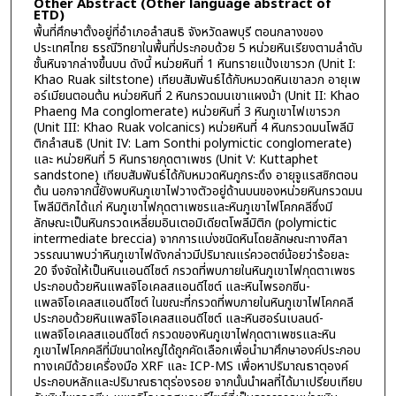
Other Abstract (Other language abstract of
ETD)
พื้นที่ศึกษาตั้งอยู่ที่อำเภอลำสนธิ จังหวัดลพบุรี ตอนกลางของ
ประเทศไทย ธรณีวิทยาในพื้นที่ประกอบด้วย 5 หน่วยหินเรียงตามลำดับ
ชั้นหินจากล่างขึ้นบน ดังนี้ หน่วยหินที่ 1 หินทรายแป้งเขารวก (Unit I:
Khao Ruak siltstone) เทียบสัมพันธ์ได้กับหมวดหินเขาลวก อายุเพ
อร์เมียนตอนต้น หน่วยหินที่ 2 หินกรวดมนเขาแผงม้า (Unit II: Khao
Phaeng Ma conglomerate) หน่วยหินที่ 3 หินภูเขาไฟเขารวก
(Unit III: Khao Ruak volcanics) หน่วยหินที่ 4 หินกรวดมนโพลีมิ
ติกลำสนธิ (Unit IV: Lam Sonthi polymictic conglomerate)
และ หน่วยหินที่ 5 หินทรายกุดตาเพชร (Unit V: Kuttaphet
sandstone) เทียบสัมพันธ์ได้กับหมวดหินภูกระดึง อายุจูแรสซิกตอน
ต้น นอกจากนี้ยังพบหินภูเขาไฟวางตัวอยู่ด้านบนของหน่วยหินกรวดมน
โพลีมิติกได้แก่ หินภูเขาไฟกุดตาเพชรและหินภูเขาไฟโคกคลีซึ่งมี
ลักษณะเป็นหินกรวดเหลี่ยมอินเตอมิเดียตโพลีมิติก (polymictic
intermediate breccia) จากการแบ่งชนิดหินโดยลักษณะทางศิลา
วรรณนาพบว่าหินภูเขาไฟดังกล่าวมีปริมาณแร่ควอตซ์น้อยว่าร้อยละ
20 จึงจัดให้เป็นหินแอนดีไซต์ กรวดที่พบภายในหินภูเขาไฟกุดตาเพชร
ประกอบด้วยหินแพลจิโอเคลสแอนดีไซต์ และหินไพรอกซีน-
แพลจิโอเคลสแอนดีไซต์ ในขณะที่กรวดที่พบภายในหินภูเขาไฟโคกคลี
ประกอบด้วยหินแพลจิโอเคลสแอนดีไซต์ และหินฮอร์นเบลนด์-
แพลจิโอเคลสแอนดีไซต์ กรวดของหินภูเขาไฟกุดตาเพชรและหิน
ภูเขาไฟโคกคลีที่มีขนาดใหญ่ได้ถูกคัดเลือกเพื่อนำมาศึกษาองค์ประกอบ
ทางเคมีด้วยเครื่องมือ XRF และ ICP-MS เพื่อหาปริมาณธาตุองค์
ประกอบหลักและปริมาณธาตุร่องรอย จากนั้นนำผลที่ได้มาเปรียบเทียบ