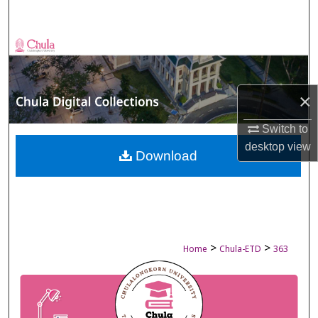
Search
Browse Collections
My Account
×
About
Switch to
desktop
view
Digital Commons Network™
Download
>
>
Home
Chula-ETD
363