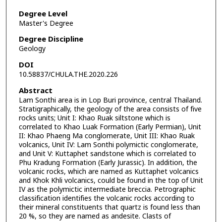
Degree Level
Master's Degree
Degree Discipline
Geology
DOI
10.58837/CHULA.THE.2020.226
Abstract
Lam Sonthi area is in Lop Buri province, central Thailand.
Stratigraphically, the geology of the area consists of five
rocks units; Unit I: Khao Ruak siltstone which is
correlated to Khao Luak Formation (Early Permian), Unit
II: Khao Phaeng Ma conglomerate, Unit III: Khao Ruak
volcanics, Unit IV: Lam Sonthi polymictic conglomerate,
and Unit V: Kuttaphet sandstone which is correlated to
Phu Kradung Formation (Early Jurassic). In addition, the
volcanic rocks, which are named as Kuttaphet volcanics
and Khok Khli volcanics, could be found in the top of Unit
IV as the polymictic intermediate breccia. Petrographic
classification identifies the volcanic rocks according to
their mineral constituents that quartz is found less than
20 %, so they are named as andesite. Clasts of