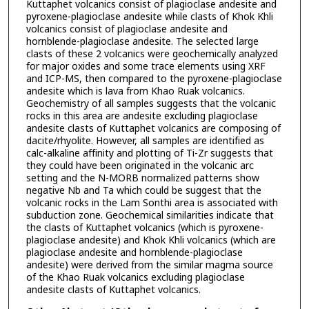
Kuttaphet volcanics consist of plagioclase andesite and
pyroxene-plagioclase andesite while clasts of Khok Khli
volcanics consist of plagioclase andesite and
hornblende-plagioclase andesite. The selected large
clasts of these 2 volcanics were geochemically analyzed
for major oxides and some trace elements using XRF
and ICP-MS, then compared to the pyroxene-plagioclase
andesite which is lava from Khao Ruak volcanics.
Geochemistry of all samples suggests that the volcanic
rocks in this area are andesite excluding plagioclase
andesite clasts of Kuttaphet volcanics are composing of
dacite/rhyolite. However, all samples are identified as
calc-alkaline affinity and plotting of Ti-Zr suggests that
they could have been originated in the volcanic arc
setting and the N-MORB normalized patterns show
negative Nb and Ta which could be suggest that the
volcanic rocks in the Lam Sonthi area is associated with
subduction zone. Geochemical similarities indicate that
the clasts of Kuttaphet volcanics (which is pyroxene-
plagioclase andesite) and Khok Khli volcanics (which are
plagioclase andesite and hornblende-plagioclase
andesite) were derived from the similar magma source
of the Khao Ruak volcanics excluding plagioclase
andesite clasts of Kuttaphet volcanics.