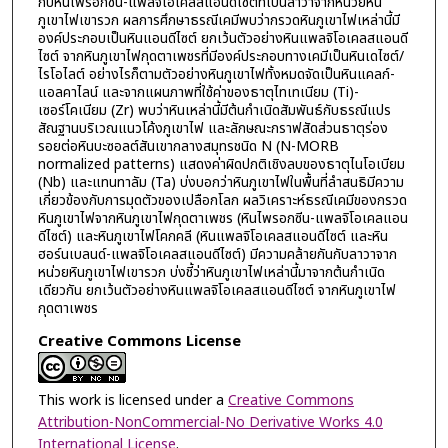
กับหินไพรอกซีน-แพลจิโอเคลสแอนดีไซต์ที่เป็นลาวาจากหน่วยหิน
ภูเขาไฟเขารวก ผลการศึกษาธรณีเคมีพบว่ากรวดหินภูเขาไฟเหล่านี้มี
องค์ประกอบเป็นหินแอนดีไซต์ ยกเว้นตัวอย่างหินแพลจิโอเคลสแอนดี
ไซต์ จากหินภูเขาไฟกุดตาเพชรที่มีองค์ประกอบทางเคมีเป็นหินเดไซต์/
ไรโอไลต์ อย่างไรก็ตามตัวอย่างหินภูเขาไฟทั้งหมดจัดเป็นหินแคลก์-
แอลคาไลน์ และจากแผนภาพที่ใช้ค่าของธาตุไทเทเนียม (Ti)-
เซอร์โคเนียม (Zr) พบว่าหินเหล่านี้มีต้นกำเนิดสัมพันธ์กับธรณีแปร
สัณฐานบริเวณแนวโค้งภูเขาไฟ และลักษณะกราฟสัดส่วนธาตุร่อง
รอยต่อหินบะซอลต์สันเขากลางสมุทรชนิด N (N-MORB
normalized patterns) แสดงค่าผิดปกติเชิงลบของธาตุไนโอเบียม
(Nb) และแทนทาลัม (Ta) บ่งบอกว่าหินภูเขาไฟในพื้นที่ลำสนธิมีความ
เกี่ยวข้องกับการมุดตัวของเปลือกโลก ผลวิเคราะห์ธรณีเคมีของกรวด
หินภูเขาไฟจากหินภูเขาไฟกุดตาเพชร (หินไพรอกซีน-แพลจิโอเคลแอน
ดีไซต์) และหินภูเขาไฟโคกคลี (หินแพลจิโอเคลสแอนดีไซต์ และหิน
ฮอร์นเบลนด์-แพลจิโอเคลสแอนดีไซต์) มีความคล้ายกันกับลาวาจาก
หน่วยหินภูเขาไฟเขารวก บ่งชี้ว่าหินภูเขาไฟเหล่านี้มาจากต้นกำเนิด
เดียวกัน ยกเว้นตัวอย่างหินแพลจิโอเคลสแอนดีไซต์ จากหินภูเขาไฟ
กุดตาเพชร
Creative Commons License
This work is licensed under a
Creative Commons
Attribution-NonCommercial-No Derivative Works 4.0
International License
.