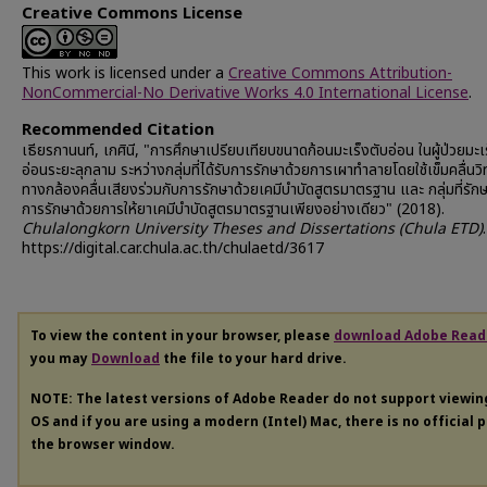
Creative Commons License
This work is licensed under a
Creative Commons Attribution-
NonCommercial-No Derivative Works 4.0 International License
.
Recommended Citation
เธียรกานนท์, เกศินี, "การศึกษาเปรียบเทียบขนาดก้อนมะเร็งตับอ่อน ในผู้ป่วยมะเ
อ่อนระยะลุกลาม ระหว่างกลุ่มที่ได้รับการรักษาด้วยการเผาทำลายโดยใช้เข็มคลื่นวิ
ทางกล้องคลื่นเสียงร่วมกับการรักษาด้วยเคมีบำบัดสูตรมาตรฐาน และ กลุ่มที่รัก
การรักษาด้วยการให้ยาเคมีบำบัดสูตรมาตรฐานเพียงอย่างเดียว" (2018).
Chulalongkorn University Theses and Dissertations (Chula ETD)
https://digital.car.chula.ac.th/chulaetd/3617
To view the content in your browser, please
download Adobe Read
you may
Download
the file to your hard drive.
NOTE: The latest versions of Adobe Reader do not support viewi
OS and if you are using a modern (Intel) Mac, there is no official 
the browser window.