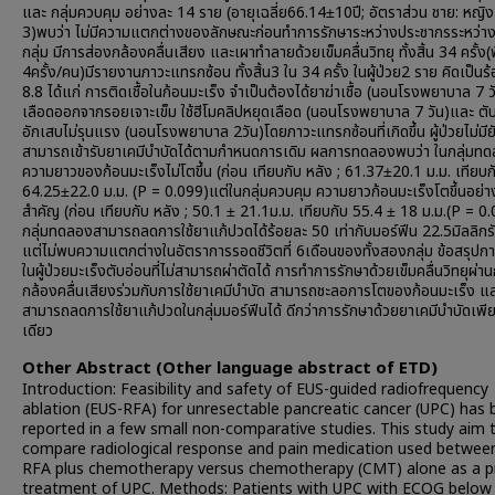
และ กลุ่มควบคุม อย่างละ 14 ราย (อายุเฉลี่ย66.14±10ปี; อัตราส่วน ชาย: หญิง
3)พบว่า ไม่มีความแตกต่างของลักษณะก่อนทำการรักษาระหว่างประชากรระหว่าง
กลุ่ม มีการส่องกล้องคลื่นเสียง และเผาทำลายด้วยเข็มคลื่นวิทยุ ทั้งสิ้น 34 ครั้ง(
4ครั้ง/คน)มีรายงานภาวะแทรกซ้อน ทั้งสิ้น3 ใน 34 ครั้ง ในผู้ป่วย2 ราย คิดเป็นร
8.8 ได้แก่ การติดเชื้อในก้อนมะเร็ง จำเป็นต้องได้ยาฆ่าเชื้อ (นอนโรงพยาบาล 7 วั
เลือดออกจากรอยเจาะเข็ม ใช้ฮีโมคลิปหยุดเลือด (นอนโรงพยาบาล 7 วัน)และ ตั
อักเสบไม่รุนแรง (นอนโรงพยาบาล 2วัน)โดยภาวะแทรกซ้อนที่เกิดขึ้น ผู้ป่วยไม่มีย
สามารถเข้ารับยาเคมีบำบัดได้ตามกำหนดการเดิม ผลการทดลองพบว่า ในกลุ่มท
ความยาวของก้อนมะเร็งไม่โตขึ้น (ก่อน เทียบกับ หลัง ; 61.37±20.1 ม.ม. เทียบก
64.25±22.0 ม.ม. (P = 0.099)แต่ในกลุ่มควบคุม ความยาวก้อนมะเร็งโตขึ้นอย่าง
สำคัญ (ก่อน เทียบกับ หลัง ; 50.1 ± 21.1ม.ม. เทียบกับ 55.4 ± 18 ม.ม.(P = 0
กลุ่มทดลองสามารถลดการใช้ยาแก้ปวดได้ร้อยละ 50 เท่ากับมอร์ฟีน 22.5มิลลิกรั
แต่ไม่พบความแตกต่างในอัตราการรอดชีวิตที่ 6เดือนของทั้งสองกลุ่ม ข้อสรุปกา
ในผู้ป่วยมะเร็งตับอ่อนที่ไม่สามารถผ่าตัดได้ การทำการรักษาด้วยเข็มคลื่นวิทยุผ่า
กล้องคลื่นเสียงร่วมกับการใช้ยาเคมีบำบัด สามารถชะลอการโตของก้อนมะเร็ง แ
สามารถลดการใช้ยาแก้ปวดในกลุ่มมอร์ฟีนได้ ดีกว่าการรักษาด้วยยาเคมีบำบัดเพี
เดียว
Other Abstract (Other language abstract of ETD)
Introduction: Feasibility and safety of EUS-guided radiofrequency
ablation (EUS-RFA) for unresectable pancreatic cancer (UPC) has
reported in a few small non-comparative studies. This study aim 
compare radiological response and pain medication used betwee
RFA plus chemotherapy versus chemotherapy (CMT) alone as a p
treatment of UPC. Methods: Patients with UPC with ECOG below