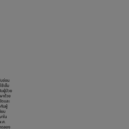
ับอ่อน
ช้เข็ม
บผู้ป่วย
กษาด้วย
บัดและ
ับผู้
ทียบ
ษาใน
พ.ศ.
่มทดลอง