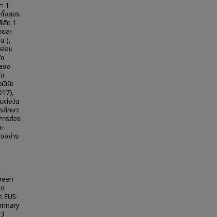
= 1:
ทั้งสอง
พิสัย 1-
้อยละ
น ),
บอ่อน
ัง
ดลอง
ับ
มีนัย
.017),
มต่อวัน
รศึกษา:
นการส่อง
ละ
ยงอย่าง
 been
to
n EUS-
rimary
 3