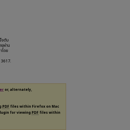
ร็งตับ
ทยุผ่าน
ษาโดย
. 3617.
er
or, alternately,
ng
PDF
files within Firefox on Mac
plugin for viewing
PDF
files within