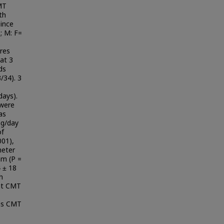
MT
th
Since
; M: F=
ures
at 3
ds
/34). 3
days).
 were
as
mg/day
of
001),
meter
mm (P =
4 ± 18
h
ent CMT
eas CMT