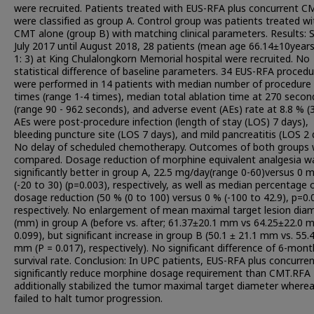
were recruited. Patients treated with EUS-RFA plus concurrent C
were classified as group A. Control group was patients treated wi
CMT alone (group B) with matching clinical parameters. Results: 
July 2017 until August 2018, 28 patients (mean age 66.14±10years
1: 3) at King Chulalongkorn Memorial hospital were recruited. No
statistical difference of baseline parameters. 34 EUS-RFA proced
were performed in 14 patients with median number of procedure 
times (range 1-4 times), median total ablation time at 270 secon
(range 90 - 962 seconds), and adverse event (AEs) rate at 8.8 % (3
AEs were post-procedure infection (length of stay (LOS) 7 days),
bleeding puncture site (LOS 7 days), and mild pancreatitis (LOS 2 
No delay of scheduled chemotherapy. Outcomes of both groups
compared. Dosage reduction of morphine equivalent analgesia w
significantly better in group A, 22.5 mg/day(range 0-60)versus 0 
(-20 to 30) (p=0.003), respectively, as well as median percentage 
dosage reduction (50 % (0 to 100) versus 0 % (-100 to 42.9), p=0.
respectively. No enlargement of mean maximal target lesion dia
(mm) in group A (before vs. after; 61.37±20.1 mm vs 64.25±22.0 
0.099), but significant increase in group B (50.1 ± 21.1 mm vs. 55.
mm (P = 0.017), respectively). No significant difference of 6-mont
survival rate. Conclusion: In UPC patients, EUS-RFA plus concurr
significantly reduce morphine dosage requirement than CMT.RFA
additionally stabilized the tumor maximal target diameter wher
failed to halt tumor progression.