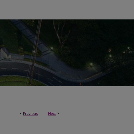
<
Previous
Next
>