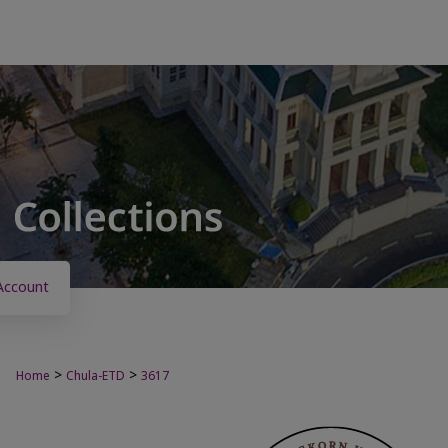
Account
>
>
Home
Chula-ETD
3617