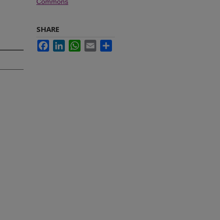
Commons
SHARE
Facebook
LinkedIn
WhatsApp
Email
Share