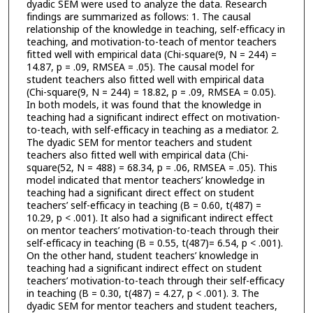
dyadic SEM were used to analyze the data. Research
findings are summarized as follows: 1. The causal
relationship of the knowledge in teaching, self-efficacy in
teaching, and motivation-to-teach of mentor teachers
fitted well with empirical data (Chi-square(9, N = 244) =
14.87, p = .09, RMSEA = .05). The causal model for
student teachers also fitted well with empirical data
(Chi-square(9, N = 244) = 18.82, p = .09, RMSEA = 0.05).
In both models, it was found that the knowledge in
teaching had a significant indirect effect on motivation-
to-teach, with self-efficacy in teaching as a mediator. 2.
The dyadic SEM for mentor teachers and student
teachers also fitted well with empirical data (Chi-
square(52, N = 488) = 68.34, p = .06, RMSEA = .05). This
model indicated that mentor teachers’ knowledge in
teaching had a significant direct effect on student
teachers’ self-efficacy in teaching (B = 0.60, t(487) =
10.29, p < .001). It also had a significant indirect effect
on mentor teachers’ motivation-to-teach through their
self-efficacy in teaching (B = 0.55, t(487)= 6.54, p < .001).
On the other hand, student teachers’ knowledge in
teaching had a significant indirect effect on student
teachers’ motivation-to-teach through their self-efficacy
in teaching (B = 0.30, t(487) = 4.27, p < .001). 3. The
dyadic SEM for mentor teachers and student teachers,