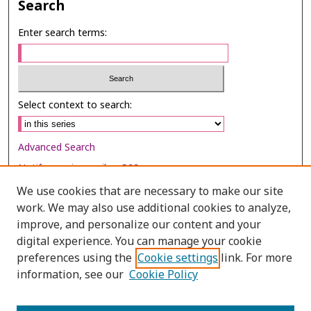
Search
Enter search terms:
Select context to search:
Advanced Search
Notify me via email or
RSS
We use cookies that are necessary to make our site
Browse
work. We may also use additional cookies to analyze,
Collections
improve, and personalize our content and your
digital experience. You can manage your cookie
Disciplines
preferences using the
Cookie settings
link. For more
Authors
information, see our
Cookie Policy
Author Corner