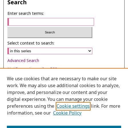
Search
Enter search terms:
Select context to search:
Advanced Search
Notify me via email or
RSS
We use cookies that are necessary to make our site
Browse
work. We may also use additional cookies to analyze,
Collections
improve, and personalize our content and your
digital experience. You can manage your cookie
Disciplines
preferences using the
Cookie settings
link. For more
Authors
information, see our
Cookie Policy
Author Corner