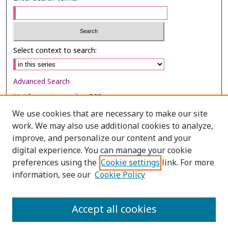
Select context to search:
Advanced Search
Notify me via email or
RSS
We use cookies that are necessary to make our site
Browse
work. We may also use additional cookies to analyze,
improve, and personalize our content and your
Collections
digital experience. You can manage your cookie
Disciplines
preferences using the
Cookie settings
link. For more
Authors
information, see our
Cookie Policy
Author Corner
Accept all cookies
Author FAQ