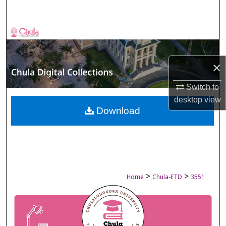
Search
Browse Collections
My Account
×
About
Switch to
desktop
view
Digital Commons Network™
Download
>
>
Home
Chula-ETD
3551