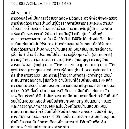
10.58837/CHULA.THE.2018.1420
Abstract
การวิจัยครั้งนี้เป็นการวิจัยเชิงทดลอง มีวัตถุประสงค์เพื่อศึกษาผลของ
การบำบัดด้วยสุคนธบำบัดในผู้ป่วยจากการใช้สารกลุ่มแอมเฟตามีนที่
เข้ารับการบำบัดรักษาในสถาบันบำบัดรักษาและฟื้นฟูผู้ติดยาเสพติด
แห่งชาติบรมราชชนนี 20 คน โดยเป็นผู้ป่วยที่อยุู่ในช่วงฟื้นฟู
สมรรถภาพทางกายและใจ เพื่อให้กลับไปใช้ชีวิตได้อย่างปกติสุข โดย
เปรียบเทียบเมื่อไม่ได้รับการบำบัดด้วยสุคนธบำบัดกับเมื่อได้รับการ
บำบัดด้วยสุคนธบำบัด พบว่าน้ำมันหอมระเหยกลิ่นมะลิมีผลต่อความ
รู้สึกทั้ง 9 ด้าน ซึ่งประกอบไปด้วย ความรู้สึกถูกระตุ้น (stimulant)
ความรู้สึกกังวล (anxious) ความรู้สึกหิว (hungry) ความรู้สึกมี
อารมณ์พุ่งสูง (high) ความรู้สึกหวาดระแวง (paranoid) ความรู้สึก
พูดไม่ออก (tongue-tied) ความรู้สึกแย่ (bad) ความรู้สึกกระสับ
กระส่าย (restless) และความรู้สึกอยากเสพสาร (craving) โดยมี
คะแนนค่าเฉลี่ยความรู้สึกทั้ง 9 ด้านในวันที่ได้รับน้ำมันหอมระเหยต่ำ
กว่าวันที่ไม่ได้รับน้ำมันหอมระเหยอย่างมีนัยสำคัญทางสถิติที่ระดับน้อย
กว่า < 0.05 ทั้งนี้ในส่วนของการบันทึกความฝันที่เกี่ยวกับการใช้สาร
เสพติดในช่วงที่ได้รับน้ำมันหอมระเหยมีคะแนนค่าเฉลี่ยต่ำกว่าวันที่ไม่ได้
รับน้ำมันหอมระเหยอย่างมีนัยสำคัญทางสถิติที่ระดับน้อยกว่า 0.05
และการวัดคุณภาพการนอนหลับในช่วงที่ได้รับน้ำมันหอมระเหยมี
คะแนนค่าเฉลี่ยต่ำกว่าวันที่ไม่ได้รับน้ำมันหอมระเหยอย่างมีนัยสำคัญ
ทางสถิติที่ระดับน้อยกว่า < 0.05 ดังนั้นการได้รับการบำบัดด้วยสุคนธ
บำบัดจึงน่าจะเป็นอีกทางเลือกหนึ่งในการนำไปใช้บำบัดเพื่อเพิ่ม
คุณภาพชีวิตในผู้ป่วยติดสารเสพติดได้