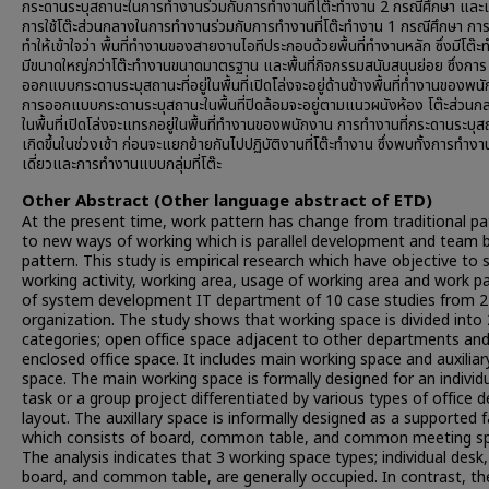
กระดานระบุสถานะในการทำงานร่วมกับการทำงานที่โต๊ะทำงาน 2 กรณีศึกษา และแบ
การใช้โต๊ะส่วนกลางในการทำงานร่วมกับการทำงานที่โต๊ะทำงาน 1 กรณีศึกษา การศ
ทำให้เข้าใจว่า พื้นที่ทำงานของสายงานไอทีประกอบด้วยพื้นที่ทำงานหลัก ซึ่งมีโต๊ะท
มีขนาดใหญ่กว่าโต๊ะทำงานขนาดมาตรฐาน และพื้นที่กิจกรรมสนับสนุนย่อย ซึ่งการ
ออกแบบกระดานระบุสถานะที่อยู่ในพื้นที่เปิดโล่งจะอยู่ด้านข้างพื้นที่ทำงานของพน
การออกแบบกระดานระบุสถานะในพื้นที่ปิดล้อมจะอยู่ตามแนวผนังห้อง โต๊ะส่วนกลา
ในพื้นที่เปิดโล่งจะแทรกอยู่ในพื้นที่ทำงานของพนักงาน การทำงานที่กระดานระบุ
เกิดขึ้นในช่วงเช้า ก่อนจะแยกย้ายกันไปปฏิบัติงานที่โต๊ะทำงาน ซึ่งพบทั้งการทำ
เดี่ยวและการทำงานแบบกลุ่มที่โต๊ะ
Other Abstract (Other language abstract of ETD)
At the present time, work pattern has change from traditional pa
to new ways of working which is parallel development and team 
pattern. This study is empirical research which have objective to 
working activity, working area, usage of working area and work p
of system development IT department of 10 case studies from 2
organization. The study shows that working space is divided into 
categories; open office space adjacent to other departments an
enclosed office space. It includes main working space and auxiliar
space. The main working space is formally designed for an individ
task or a group project differentiated by various types of office d
layout. The auxillary space is informally designed as a supported fa
which consists of board, common table, and common meeting s
The analysis indicates that 3 working space types; individual desk,
board, and common table, are generally occupied. In contrast, the