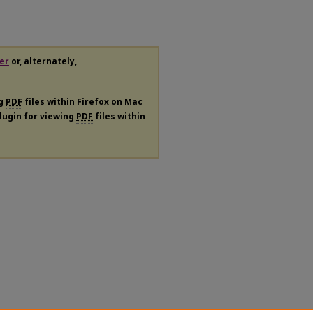
er
or, alternately,
ng
PDF
files within Firefox on Mac
plugin for viewing
PDF
files within