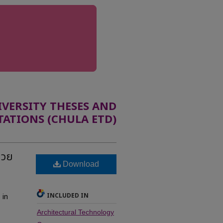
ERSITY THESES AND
TATIONS (CHULA ETD)
นวย
Download
INCLUDED IN
 in
Architectural Technology