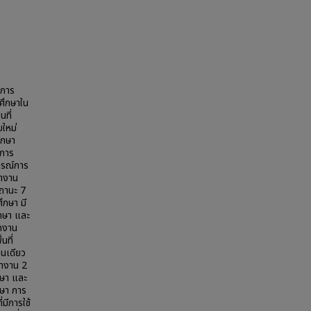
่การ
ศึกษาใน
นที่
ใหม่
ึกษา
 การ
ารณ์การ
ทำงาน
สถานะ 7
ึกษา มี
ึกษา และ
ักงาน
นที่
นเดียว
ทำงาน 2
กษา และ
กษา การ
มีการใช้