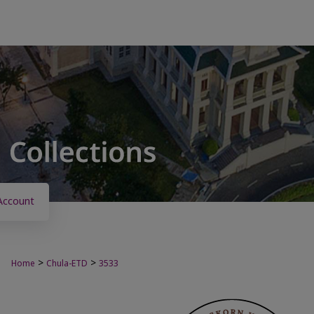
Account
>
>
Home
Chula-ETD
3533