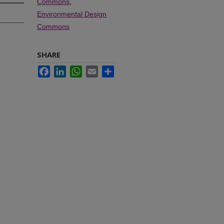
Commons
,
Environmental Design
Commons
SHARE
Facebook
LinkedIn
WhatsApp
Email
Share