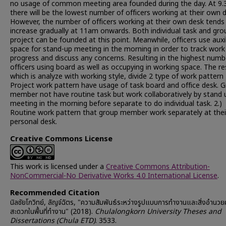
no usage of common meeting area founded during the day. At 9.
there will be the lowest number of officers working at their own 
However, the number of officers working at their own desk tends
increase gradually at 11am onwards. Both individual task and gro
project can be founded at this point. Meanwhile, officers use auxil
space for stand-up meeting in the morning in order to track work
progress and discuss any concerns. Resulting in the highest numb
officers using board as well as occupying in working space. The re
which is analyze with working style, divide 2 type of work pattern 
Project work pattern have usage of task board and office desk. 
member not have routine task but work collaboratively by stand 
meeting in the morning before separate to do individual task. 2.)
Routine work pattern that group member work separately at thei
personal desk.
Creative Commons License
This work is licensed under a
Creative Commons Attribution-
NonCommercial-No Derivative Works 4.0 International License
.
Recommended Citation
นิลชัยโกวิทย์, ลัญจ์ฉัตร, "ความสัมพันธ์ระหว่างรูปแบบการทำงานและสิ่งอำนว
สะดวกในพื้นที่ทำงาน" (2018).
Chulalongkorn University Theses and
Dissertations (Chula ETD)
. 3533.