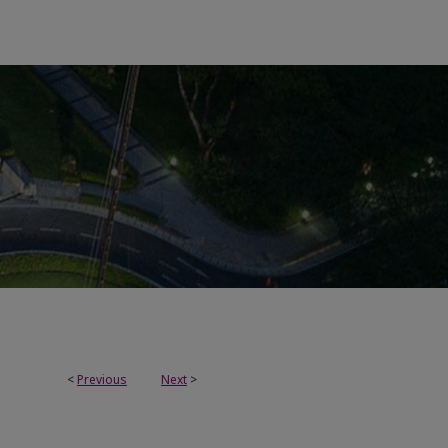
<
Previous
Next
>