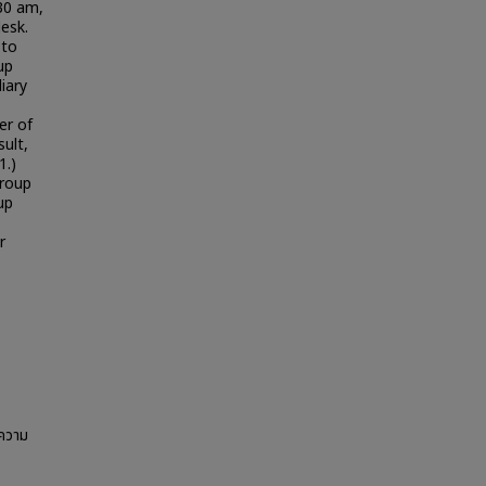
30 am,
desk.
 to
up
iary
er of
sult,
1.)
Group
up
r
ยความ