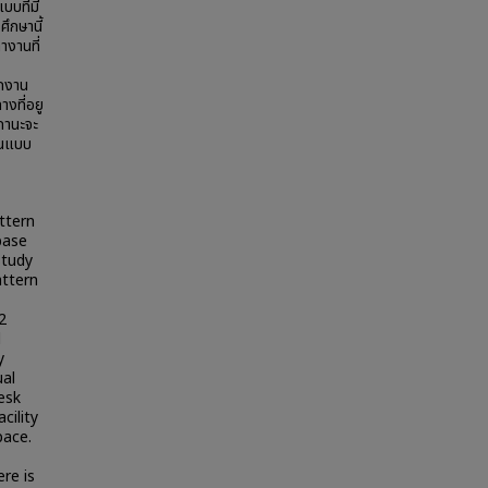
บที่มี
ึกษานี้
ำงานที่
ักงาน
งที่อยู
สถานะจะ
งานแบบ
ttern
base
study
attern
2
d
y
ual
esk
cility
pace.
re is