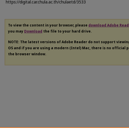
https://digital.car.chula.ac.th/chulaetd/3533
To view the content in your browser, please
download Adobe Read
you may
Download
the file to your hard drive.
NOTE: The latest versions of Adobe Reader do not support viewi
OS and if you are using a modern (Intel) Mac, there is no official 
the browser window.