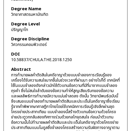
Degree Name
วิทยาศาสตรมหาบัณฑิต
Degree Level
ปริญญาโท
Degree Discipline
วิศวกรรมคอมพิวเตอร์
DOI
10.58837/CHULA.THE.2018.1250
Abstract
การทำนายผลคำตัดสินในคดีอาญาด้วยแบบจำลองการเรียนรู้ของ
เครื่องได้รับความสนใจมากขึ้นในช่วงเวลาที่ผ่านมา อย่างไรก็ดี เทคนิคที่
ใช้ในแบบจำลองดังกล่าวมักใช้ตัวแทนข้อความที่มีที่มาจากแบบจำลอง
ถุงคำ ซึ่งไม่สนใจลำดับของข้อความทำให้สูญเสียบริบทของข้อความ
และผลลัพธ์การทำนายมีความแม่นยำลดลง ดังนั้น วิทยานิพนธ์ฉบับนี้
จึงเสนอแบบจำลองทำนายผลคำตัดสินและประเด็นในคดีอาญาซึ่งเรียน
รู้จากคำพิพากษาศาลฎีกาไทยโดยใช้เทคนิคการเรียนรู้เชิงลึกผ่านชุด
โครงข่ายประสาทเทียม แบบจำลองนี้สร้างตัวแทนข้อความด้วยโครง
ข่ายประตูวกกลับสองทิศทางร่วมด้วยกลไกจุดสนใจ ก่อนนำตัวแทน
ข้อความนั้นไปทำนายผลคำตัดสินและประเด็นในคดีอาญาด้วยโครงข่าย
ประสาทเทียมแบบโมดูลซึ่งจำลองโครงสร้างความรับผิดทางอาญาตาม