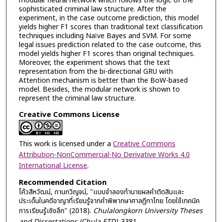
modular neural network which follows the logic of the
sophisticated criminal law structure. After the
experiment, in the case outcome prediction, this model
yields higher F1 scores than traditional text classification
techniques including Naïve Bayes and SVM. For some
legal issues prediction related to the case outcome, this
model yields higher F1 scores than original techniques.
Moreover, the experiment shows that the text
representation from the bi-directional GRU with
Attention mechanism is better than the BoW-based
model. Besides, the modular network is shown to
represent the criminal law structure.
Creative Commons License
This work is licensed under a
Creative Commons
Attribution-NonCommercial-No Derivative Works 4.0
International License
.
Recommended Citation
โค้วสีหวัฒน์, กานกวิญจน์, "แบบจำลองทำนายผลคำตัดสินและ
ประเด็นในคดีอาญาที่เรียนรู้จากคำพิพากษาศาลฎีกาไทย โดยใช้เทคนิค
การเรียนรู้เชิงลึก" (2018).
Chulalongkorn University Theses
and Dissertations (Chula ETD)
. 3381.