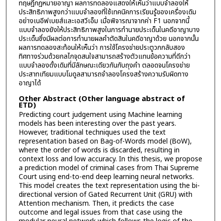
ทฤษฎีกฎหมายอาญา ผลการทดลองแสดงให้เห็นว่าแบบจำลองให้
ประสิทธิภาพสูงกว่าแบบจำลองที่ใช้เทคนิคการเรียนรู้ของเครื่องเดิม
อย่างเนอีฟเบยส์และเอสวีเอ็ม เมื่อพิจารณาจากค่า F1 นอกจากนี้
แบบจำลองยังให้ประสิทธิภาพสูงในการทำนายประเด็นในคดีอาญาบาง
ประเด็นซึ่งมีผลต่อการทำนายผลคำตัดสินในคดีอาญาด้วย นอกจากนั้น
ผลการทดลองสะท้อนให้เห็นว่า การใช้โครงข่ายประตูวกกลับสอง
ทิศทางร่วมด้วยกลไกจุดสนใจสามารถสร้างตัวแทนข้อความที่ดีกว่า
แบบจำลองดั้งเดิมที่มีลักษณะเดียวกันกับถุงคำ ตลอดจนโครงข่าย
ประสาทเทียมแบบโมดูลสามารถจำลองโครงสร้างความรับผิดทาง
อาญาได้
Other Abstract (Other language abstract of
ETD)
Predicting court judgement using Machine learning
models has been interesting over the past years.
However, traditional techniques used the text
representation based on Bag-of-Words model (BoW),
where the order of words is discarded, resulting in
context loss and low accuracy. In this thesis, we propose
a prediction model of criminal cases from Thai Supreme
Court using end-to-end deep learning neural networks.
This model creates the text representation using the bi-
directional version of Gated Recurrent Unit (GRU) with
Attention mechanism. Then, it predicts the case
outcome and legal issues from that case using the