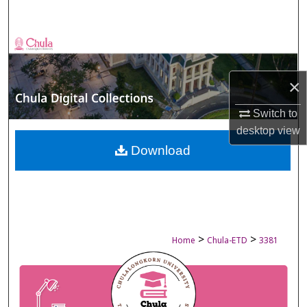
Search
Browse Collections
My Account
×
Switch to
About
desktop
view
Digital Commons Network™
Download
>
>
Home
Chula-ETD
3381