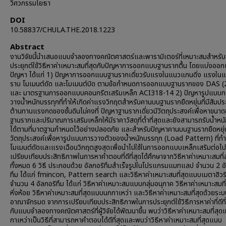
วิศวกรรมโยธา
DOI
10.58837/CHULA.THE.2018.1223
Abstract
งานวิจัยนี้นำเสนอแบบจำลองทางคณิตศาสตร์และพารามิเตอร์ที่เหมาะสมสำหรั
ประยุกต์ใช้วิธีหาค่าเหมาะสมที่สุดกับปัญหาการออกแบบฐานรากตื้น โดยแบ่งออก
ปัญหา ได้แก่ 1) ปัญหาการออกแบบฐานรากเดี่ยวรับแรงในแนวแกนดิ่ง แรงใ
ราบ โมเมนต์ดัด และโมเมนต์บิด ตามข้อกำหนดการออกแบบฐานรากของ DAS (
และ มาตรฐานการออกแบบคอนกรีตเสริมเหล็ก ACI318-14 2) ปัญหารูปแบบก
วางน้ำหนักบรรทุกที่ทำให้เกิดค่าแรงวิกฤตสำหรับคานบนฐานรากยืดหยุ่นที่มีสัมประส
ต้านทานแรงกดของชั้นดินไม่คงที่ ปัญหาฐานรากเดี่ยวมีวัตถุประสงค์เพื่อหาขนา
ฐานรากและปริมาณการเสริมเหล็กให้มีราคาวัสดุที่ต่ำที่สุดและยังสามารถรับน้ำหน
ได้ตามที่มาตฐานกำหนดไว้อย่างปลอดภัย และสำหรับปัญหาคานบนฐานรากยืดหยุ่
วัตถุประสงค์เพื่อหารูปแบบการวางตัวของน้ำหนักบรรทุก (Load Pattern) ที่ทำใ
โมเมนต์ดัดและแรงเฉือนวิกฤตสูงสุดเพื่อนำไปใช้ในการออกแบบเหล็กเสริมต่อไ
เปรียบเทียบประสิทธิภาพในการหาคำตอบที่ดีที่สุดได้ศึกษาจากวิธีหาค่าเหมาะสมที่
ทั้งหมด 6 วิธี ประกอบด้วย อัลกอริทึมสำเร็จรูปในโปรแกรมแมทแลป จำนวน 2 อ
ทึม ได้แก่ fmincon, Pattern search และวิธีหาค่าเหมาะสมที่สุดแบบเมตาฮิวร
จำนวน 4 อัลกอริทึม ได้แก่ วิธีหาค่าเหมาะสมแบบกลุ่มอนุภาค วิธีหาค่าเหมาะสมท
หิ่งห้อย วิธีหาค่าเหมาะสมที่สุดแบบนกกาเหว่า และวิธีหาค่าเหมาะสมที่สุดด้วยระ
อาณาจักรมด จากการเปรียบเทียบประสิทธิภาพในการประยุกต์ใช้วิธีการหาค่าที่ดีที่
กับแบบจำลองทางคณิตศาสตร์ที่ผู้วิจัยได้พัฒนาขึ้น พบว่าวิธีหาค่าเหมาะสมที่สุ
กาเหว่าเป็นวิธีที่สามารถหาคำตอบได้ดีที่สุดและพบว่าวิธีหาค่าเหมาะสมที่สุดแบบ