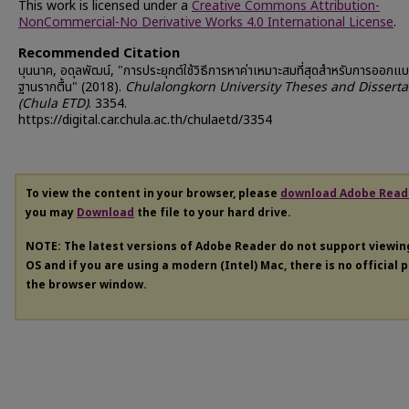
This work is licensed under a
Creative Commons Attribution-
NonCommercial-No Derivative Works 4.0 International License
.
Recommended Citation
บุนนาค, อดุลพัฒน์, "การประยุกต์ใช้วิธีการหาค่าเหมาะสมที่สุดสำหรับการออกแ
ฐานรากตื้น" (2018).
Chulalongkorn University Theses and Disserta
(Chula ETD)
. 3354.
https://digital.car.chula.ac.th/chulaetd/3354
To view the content in your browser, please
download Adobe Read
you may
Download
the file to your hard drive.
NOTE: The latest versions of Adobe Reader do not support viewi
OS and if you are using a modern (Intel) Mac, there is no official 
the browser window.