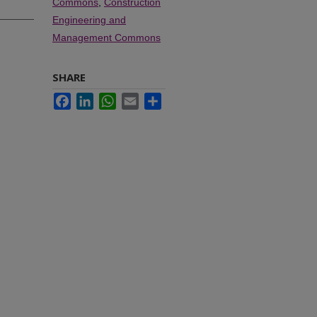
Commons
,
Construction
Engineering and
Management Commons
SHARE
Facebook
LinkedIn
WhatsApp
Email
Share