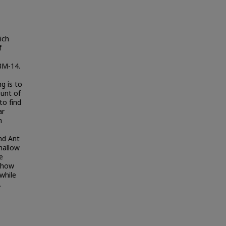
ich
f
8M-14.
g is to
ount of
to find
ar
n
nd Ant
hallow
e
 show
while
.