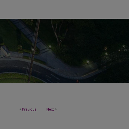
<
Previous
Next
>