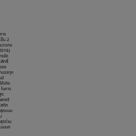
บการ
เป็น 2
นแนวแกน
2016)
ารจัด
ิทธิ์
ดของ
ักบรรทุก
นมี
ห้เกิด
ป ในการ
สุด
ัลกอริ
ิสติก
ี่สุดแบบ
บบ
สุดร่วม
ดแบบนก