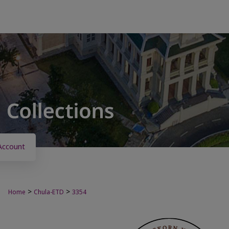
Account
>
>
Home
Chula-ETD
3354