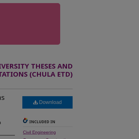
ERSITY THESES AND
TATIONS (CHULA ETD)
าร
Download
INCLUDED IN
n
Civil Engineering