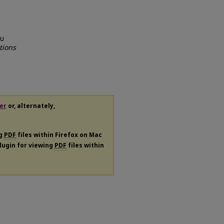
บบ
tions
er
or, alternately,
ng
PDF
files within Firefox on Mac
plugin for viewing
PDF
files within