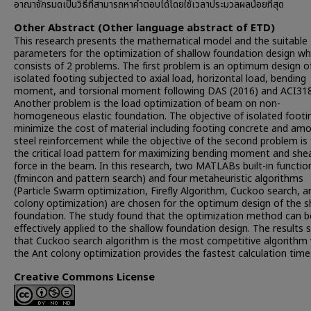
อาณาจักรมดเป็นวิธีที่สามารถหาคำตอบได้โดยใช้เวลาประมวลผลน้อยที่สุด
Other Abstract (Other language abstract of ETD)
This research presents the mathematical model and the suitable
parameters for the optimization of shallow foundation design wh
consists of 2 problems. The first problem is an optimum design o
isolated footing subjected to axial load, horizontal load, bending
moment, and torsional moment following DAS (2016) and ACI31
Another problem is the load optimization of beam on non-
homogeneous elastic foundation. The objective of isolated footin
minimize the cost of material including footing concrete and am
steel reinforcement while the objective of the second problem is 
the critical load pattern for maximizing bending moment and she
force in the beam. In this research, two MATLABs built-in functio
(fmincon and pattern search) and four metaheuristic algorithms
(Particle Swarm optimization, Firefly Algorithm, Cuckoo search, a
colony optimization) are chosen for the optimum design of the s
foundation. The study found that the optimization method can b
effectively applied to the shallow foundation design. The results
that Cuckoo search algorithm is the most competitive algorithm 
the Ant colony optimization provides the fastest calculation time
Creative Commons License