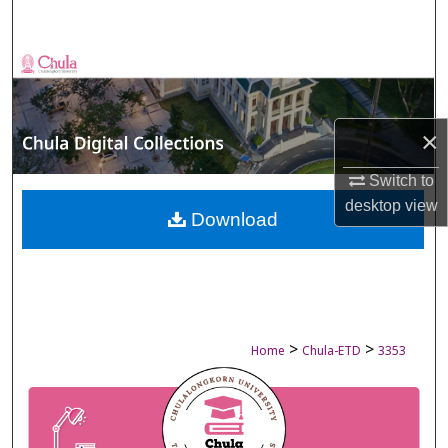
Search
Browse Collections
My Account
×
About
Switch to
desktop
view
Digital Commons Network™
Download
>
>
Home
Chula-ETD
3353