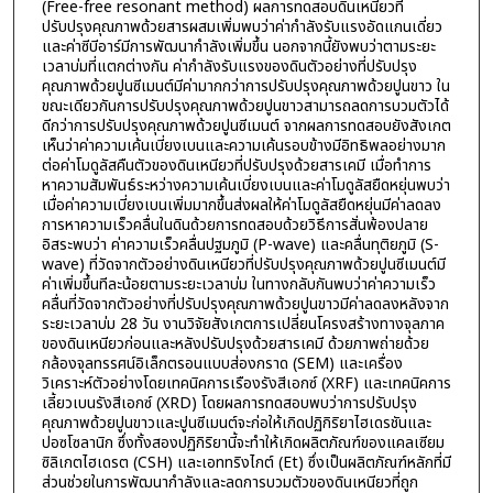
(Free-free resonant method) ผลการทดสอบดินเหนียวที่
ปรับปรุงคุณภาพด้วยสารผสมเพิ่มพบว่าค่ากำลังรับแรงอัดแกนเดี่ยว
และค่าซีบีอาร์มีการพัฒนากำลังเพิ่มขึ้น นอกจากนี้ยังพบว่าตามระยะ
เวลาบ่มที่แตกต่างกัน ค่ากำลังรับแรงของดินตัวอย่างที่ปรับปรุง
คุณภาพด้วยปูนซีเมนต์มีค่ามากกว่าการปรับปรุงคุณภาพด้วยปูนขาว ใน
ขณะเดียวกันการปรับปรุงคุณภาพด้วยปูนขาวสามารถลดการบวมตัวได้
ดีกว่าการปรับปรุงคุณภาพด้วยปูนซีเมนต์ จากผลการทดสอบยังสังเกต
เห็นว่าค่าความเค้นเบี่ยงเบนและความเค้นรอบข้างมีอิทธิพลอย่างมาก
ต่อค่าโมดูลัสคืนตัวของดินเหนียวที่ปรับปรุงด้วยสารเคมี เมื่อทำการ
หาความสัมพันธ์ระหว่างความเค้นเบี่ยงเบนและค่าโมดูลัสยืดหยุ่นพบว่า
เมื่อค่าความเบี่ยงเบนเพิ่มมากขึ้นส่งผลให้ค่าโมดูลัสยืดหยุ่นมีค่าลดลง
การหาความเร็วคลื่นในดินด้วยการทดสอบด้วยวิธีการสั่นพ้องปลาย
อิสระพบว่า ค่าความเร็วคลื่นปฐมภูมิ (P-wave) และคลื่นทุติยภูมิ (S-
wave) ที่วัดจากตัวอย่างดินเหนียวที่ปรับปรุงคุณภาพด้วยปูนซีเมนต์มี
ค่าเพิ่มขึ้นทีละน้อยตามระยะเวลาบ่ม ในทางกลับกันพบว่าค่าความเร็ว
คลื่นที่วัดจากตัวอย่างที่ปรับปรุงคุณภาพด้วยปูนขาวมีค่าลดลงหลังจาก
ระยะเวลาบ่ม 28 วัน งานวิจัยสังเกตการเปลี่ยนโครงสร้างทางจุลภาค
ของดินเหนียวก่อนและหลังปรับปรุงด้วยสารเคมี ด้วยภาพถ่ายด้วย
กล้องจุลทรรศน์อิเล็กตรอนแบบส่องกราด (SEM) และเครื่อง
วิเคราะห์ตัวอย่างโดยเทคนิคการเรืองรังสีเอกซ์ (XRF) และเทคนิคการ
เลี้ยวเบนรังสีเอกซ์ (XRD) โดยผลการทดสอบพบว่าการปรับปรุง
คุณภาพด้วยปูนขาวและปูนซีเมนต์จะก่อให้เกิดปฏิกิริยาไฮเดรชันและ
ปอซโซลานิก ซึ่งทั้งสองปฏิกิริยานี้จะทำให้เกิดผลิตภัณฑ์ของแคลเซียม
ซิลิเกตไฮเดรต (CSH) และเอททริงไกต์ (Et) ซึ่งเป็นผลิตภัณฑ์หลักที่มี
ส่วนช่วยในการพัฒนากำลังและลดการบวมตัวของดินเหนียวที่ถูก