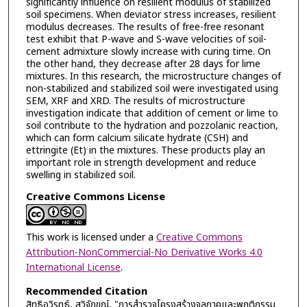
significantly influence on resilient modulus of stabilized
soil specimens. When deviator stress increases, resilient
modulus decreases. The results of free-free resonant
test exhibit that P-wave and S-wave velocities of soil-
cement admixture slowly increase with curing time. On
the other hand, they decrease after 28 days for lime
mixtures. In this research, the microstructure changes of
non-stabilized and stabilized soil were investigated using
SEM, XRF and XRD. The results of microstructure
investigation indicate that addition of cement or lime to
soil contribute to the hydration and pozzolanic reaction,
which can form calcium silicate hydrate (CSH) and
ettringite (Et) in the mixtures. These products play an
important role in strength development and reduce
swelling in stabilized soil.
Creative Commons License
This work is licensed under a
Creative Commons
Attribution-NonCommercial-No Derivative Works 4.0
International License
.
Recommended Citation
สิทธิอวิรุทธ์, สุวิจักขณ์, "การสำรวจโครงสร้างจุลภาคและพฤติกรรม