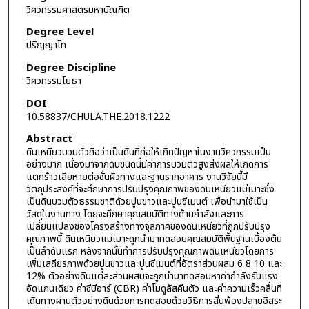
วิศวกรรมศาสตรมหาบัณฑิต
Degree Level
ปริญญาโท
Degree Discipline
วิศวกรรมโยธา
DOI
10.58837/CHULA.THE.2018.1222
Abstract
ดินเหนียวบวมตัวถือว่าเป็นดินที่ก่อให้เกิดปัญหาในงานวิศวกรรมเป็น
อย่างมาก เนื่องมาจากดินชนิดนี้มีค่าการบวมตัวสูงส่งผลให้เกิดการ
แตกร้าวเสียหายต่อชั้นผิวทางและฐานรากอาคาร งานวิจัยนี้มี
วัตถุประสงค์ที่จะศึกษาการปรับปรุงคุณภาพของดินเหนียวแม่เมาะซึ่ง
เป็นดินบวมตัวธรรมชาติด้วยปูนขาวและปูนซีเมนต์ เพื่อนำมาใช้เป็น
วัสดุในงานทาง โดยจะศึกษาคุณสมบัติทางด้านกำลังและการ
เปลี่ยนแปลงของโครงสร้างทางจุลภาคของดินเหนียวที่ถูกปรับปรุง
คุณภาพนี้ ดินเหนียวแม่เมาะถูกนำมาทดสอบคุณสมบัติพื้นฐานเบื้องต้น
เป็นลำดับแรก หลังจากนั้นทำการปรับปรุงคุณภาพดินเหนียวโดยการ
เพิ่มเสถียรภาพด้วยปูนขาวและปูนซีเมนต์ที่อัตราส่วนผสม 6 8 10 และ
12% ตัวอย่างดินแต่ละส่วนผสมจะถูกนำมาทดสอบหาค่ากำลังรับแรง
อัดแกนเดี่ยว ค่าซีบีอาร์ (CBR) ค่าโมดูลัสคืนตัว และค่าความเร็วคลื่นที่
เดินทางผ่านตัวอย่างดินด้วยการทดสอบด้วยวิธีการสั่นพ้องปลายอิสระ