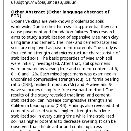
ปรับปรุงคุณภาพด้วยปูนขาวและปูนซีเมนต์
Other Abstract (Other language abstract of
ETD)
Expansive clays are well-known problematic soils
worldwide. Due to their high swelling potential they can
cause pavement and foundation failures. This research
aims to study a stabilization of expansive Mae Moh clay
using lime and cement. The lime- and cement-stabilized
soils are employed as pavement materials. The study is
focused on strength and microstructure characteristic of
stabilized soils. The basic properties of Mae Moh soil
were initially investigated. After that, soil specimens
were prepared by varying lime and cement content at 6,
8, 10 and 12%. Each mixed specimens was examined in
unconfined compressive strength (qu), California bearing
ratio (CBR), resilient modulus (Mr) and P-wave and S-
wave velocities using free-free resonant method. The
results of the study revealed that lime- and cement-
stabilized soil can increase compressive strength and
California bearing ratio (CBR). Findings also revealed that
cement-stabilized soil has higher strength than lime-
stabilized soil in every curing time while lime-stabilized
soil has higher potential to decrease swelling. It can be
observed that the deviator and confining stress