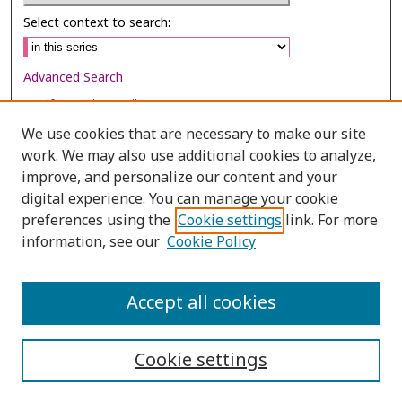
Select context to search:
Advanced Search
Notify me via email or
RSS
We use cookies that are necessary to make our site
Browse
work. We may also use additional cookies to analyze,
Collections
improve, and personalize our content and your
digital experience. You can manage your cookie
Disciplines
preferences using the
Cookie settings
link. For more
Authors
information, see our
Cookie Policy
Author Corner
Author FAQ
Accept all cookies
Cookie settings