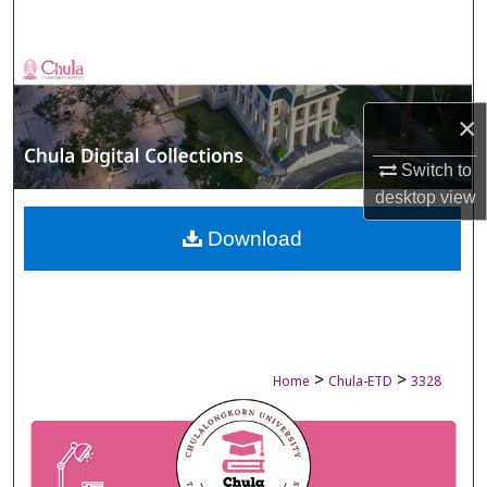
Search
Browse Collections
×
My Account
Switch to
About
desktop
view
Digital Commons Network™
Download
>
>
Home
Chula-ETD
3328