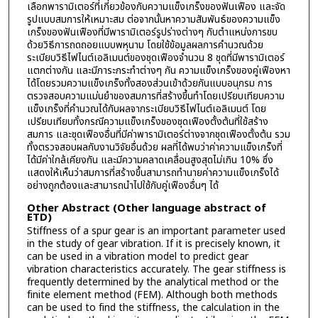
เลือกพารามิเตอร์ที่เกี่ยวข้องกับความแข็งเกร็งของฟันเฟือง และจัด
รูปแบบสมการให้เหมาะสม ต่อจากนั้นหาความสัมพันธ์ของความแข็ง
เกร็งของฟันเฟืองที่มีพารามิเตอร์รูปร่างต่างๆ กับตำแหน่งการขบ
ด้วยวิธีการถดถอยแบบพหุนาม โดยใช้ข้อมูลผลการคำนวณด้วย
ระเบียบวิธีไฟไนต์เอลิเมนต์ของชุดเฟืองจำนวน 8 ชุดที่มีพารามิเตอร์
แตกต่างกัน และมีภาระกระทำต่างๆ กัน ความแข็งเกร็งของคู่เฟืองหา
ได้โดยรวมความแข็งเกร็งทั้งสองส่วนเข้าด้วยกันแบบอนุกรม การ
ตรวจสอบความแม่นยำของสมการที่สร้างขึ้นทำโดยเปรียบเทียบความ
แข็งเกร็งที่คำนวณได้กับผลจากระเบียบวิธีไฟไนต์เอลิเมนต์ โดย
เปรียบเทียบทั้งกรณีความแข็งเกร็งของชุดเฟืองตั้งต้นที่ใช้สร้าง
สมการ และชุดเฟืองอื่นที่มีค่าพารามิเตอร์ต่างจากชุดเฟืองตั้งต้น รวม
ทั้งตรวจสอบผลกับงานวิจัยอื่นด้วย ผลที่ได้พบว่าค่าความแข็งเกร็งที่
ได้มีค่าใกล้เคียงกัน และมีความคลาดเคลื่อนสูงสุดไม่เกิน 10% ซึ่ง
แสดงให้เห็นว่าสมการที่สร้างขึ้นสามารถทำนายค่าความแข็งเกร็งได้
อย่างถูกต้องและสามารถนำไปใช้กับคู่เฟืองอื่นๆ ได้
Other Abstract (Other language abstract of
ETD)
Stiffness of a spur gear is an important parameter used
in the study of gear vibration. If it is precisely known, it
can be used in a vibration model to predict gear
vibration characteristics accurately. The gear stiffness is
frequently determined by the analytical method or the
finite element method (FEM). Although both methods
can be used to find the stiffness, the calculation in the