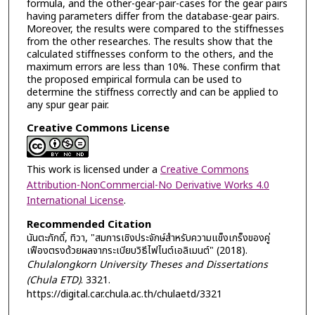
formula, and the other-gear-pair-cases for the gear pairs
having parameters differ from the database-gear pairs.
Moreover, the results were compared to the stiffnesses
from the other researches. The results show that the
calculated stiffnesses conform to the others, and the
maximum errors are less than 10%. These confirm that
the proposed empirical formula can be used to
determine the stiffness correctly and can be applied to
any spur gear pair.
Creative Commons License
This work is licensed under a
Creative Commons
Attribution-NonCommercial-No Derivative Works 4.0
International License
.
Recommended Citation
นันตะภักดิ์, ทิวา, "สมการเชิงประจักษ์สำหรับความแข็งเกร็งของคู่
เฟืองตรงด้วยผลจากระเบียบวิธีไฟไนต์เอลิเมนต์" (2018).
Chulalongkorn University Theses and Dissertations
(Chula ETD)
. 3321.
https://digital.car.chula.ac.th/chulaetd/3321