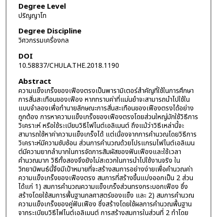
Degree Level
ปริญญาโท
Degree Discipline
วิศวกรรมเครื่องกล
DOI
10.58837/CHULA.THE.2018.1190
Abstract
ความแข็งเกร็งของเฟืองตรงเป็นพารามิเตอร์สำคัญที่ใช้ในการศึกษา
การสั่นสะเทือนของเฟือง หากทราบค่าที่แม่นยำจะสามารถนำไปใช้ใน
แบบจำลองเพื่อทำนายลักษณะการสั่นสะเทือนของเฟืองตรงได้อย่าง
ถูกต้อง การหาความแข็งเกร็งของเฟืองตรงโดยส่วนใหญ่มักใช้วิธีการ
วิเคราะห์ หรือใช้ระเบียบวิธีไฟไนต์เอลิเมนต์ ถึงแม้ว่าวิธีเหล่านี้จะ
สามารถใช้หาค่าความแข็งเกร็งได้ แต่เนื่องจากการคำนวณโดยวิธีการ
วิเคราะห์มีความซับซ้อน ส่วนการคำนวณด้วยโปรแกรมไฟไนต์เอลิเมน
ต์มีความยากลำบากในการจัดการสัมผัสของฟันเฟืองและใช้เวลา
คำนวณมาก วิธีทั้งสองจึงยังไม่สะดวกในการนำไปใช้งานจริง ใน
วิทยานิพนธ์นี้จึงมีเป้าหมายที่จะสร้างสมการอย่างง่ายเพื่อคำนวณค่า
ความแข็งเกร็งของเฟืองตรง สมการที่สร้างขึ้นแบ่งออกเป็น 2 ส่วน
ได้แก่ 1) สมการคำนวณความแข็งเกร็งส่วนทรงกระบอกเฟือง ซึ่ง
สร้างโดยใช้สมการพื้นฐานกลศาสตร์ของแข็ง และ 2) สมการคำนวณ
ความแข็งเกร็งของคู่ฟันเฟือง ซึ่งสร้างโดยใช้ผลการคำนวณพื้นฐาน
จากระเบียบวิธีไฟไนต์เอลิเมนต์ การสร้างสมการในส่วนที่ 2 ทำโดย