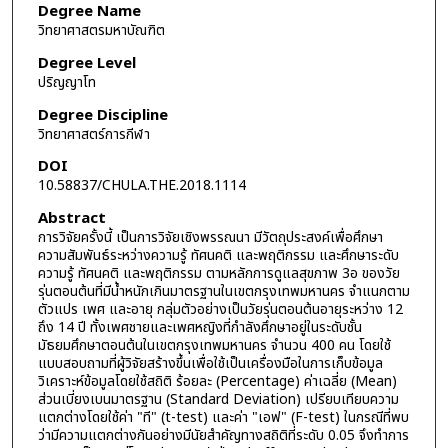
Degree Name
วิทยาศาสตรมหาบัณฑิต
Degree Level
ปริญญาโท
Degree Discipline
วิทยาศาสตร์การกีฬา
DOI
10.58837/CHULA.THE.2018.1114
Abstract
การวิจัยครั้งนี้ เป็นการวิจัยเชิงพรรณนา มีวัตถุประสงค์เพื่อศึกษา
ความสัมพันธ์ระหว่างความรู้ ทัศนคติ และพฤติกรรม และศึกษาระดับ
ความรู้ ทัศนคติ และพฤติกรรม ตามหลักการดูแลสุขภาพ 3อ ของวัย
รุ่นตอนต้นที่มีน้ำหนักเกินมาตรฐานในเขตกรุงเทพมหานคร จำแนกตาม
ตัวแปร เพศ และอายุ กลุ่มตัวอย่างเป็นวัยรุ่นตอนต้นอายุระหว่าง 12
ถึง 14 ปี ทั้งเพศชายและเพศหญิงที่กำลังศึกษาอยู่ในระดับชั้น
มัธยมศึกษาตอนต้นในเขตกรุงเทพมหานคร จำนวน 400 คน โดยใช้
แบบสอบถามที่ผู้วิจัยสร้างขึ้นเพื่อใช้เป็นเครื่องมือในการเก็บข้อมูล
วิเคราะห์ข้อมูลโดยใช้สถิติ ร้อยละ (Percentage) ค่าเฉลี่ย (Mean)
ส่วนเบี่ยงเบนมาตรฐาน (Standard Deviation) เปรียบเทียบความ
แตกต่างโดยใช้ค่า "ที" (t-test) และค่า "เอฟ" (F-test) ในกรณีที่พบ
ว่ามีความแตกต่างกันอย่างมีนัยสำคัญทางสถิติที่ระดับ 0.05 จึงทำการ