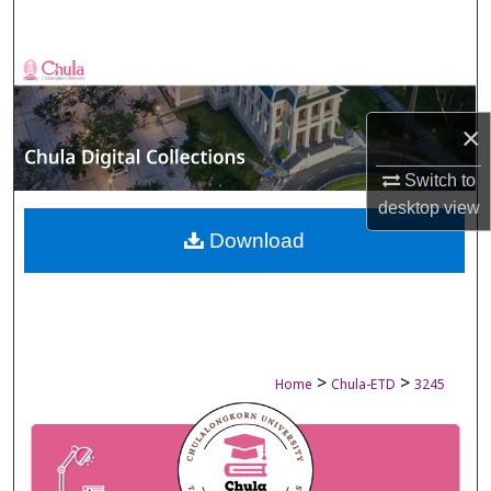
Search
Browse Collections
My Account
×
Switch to
About
desktop
view
Digital Commons Network™
Download
>
>
Home
Chula-ETD
3245