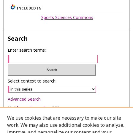
INCLUDED IN
Sports Sciences Commons
Search
Enter search terms:
Select context to search:
Advanced Search
Notify me via email or
RSS
We use cookies that are necessary to make our site
Browse
work. We may also use additional cookies to analyze,
Collections
improve, and personalize our content and your