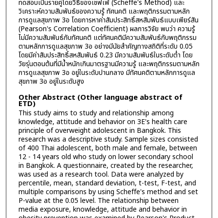
ทดสอบเป็นรายคู่โดยวิธีของเชฟเฟ่ (Scheffe's Method) และ
วิเคราะห์ความสัมพันธ์ของความรู้ ทัศนคติ และพฤติกรรมตามหลัก
การดูแลสุขภาพ 3อ โดยการหาค่าสัมประสิทธิ์สหสัมพันธ์แบบเพียร์สัน
(Pearson's Correlation Coefficient) ผลการวิจัย พบว่า ความรู้
ไม่มีความสัมพันธ์กับทัศนคติ แต่ทัศนคติมีความสัมพันธ์กับพฤติกรรม
ตามหลักการดูแลสุขภาพ 3อ อย่างมีนัยสำคัญทางสถิติที่ระดับ 0.05
โดยมีค่าสัมประสิทธิ์สหสัมพันธ์ 0.23 มีความสัมพันธ์ในระดับต่ำ โดย
วัยรุ่นตอนต้นที่มีน้ำหนักเกินมาตรฐานมีความรู้ และพฤติกรรมตามหลัก
การดูแลสุขภาพ 3อ อยู่ในระดับปานกลาง มีทัศนคติตามหลักการดูแล
สุขภาพ 3อ อยู่ในระดับสูง
Other Abstract (Other language abstract of
ETD)
This study aims to study and relationship among
knowledge, attitude and behavior on 3E's health care
principle of overweight adolescent in Bangkok. This
research was a descriptive study. Sample sizes consisted
of 400 Thai adolescent, both male and female, between
12 - 14 years old who study on lower secondary school
in Bangkok. A questionnaire, created by the researcher,
was used as a research tool. Data were analyzed by
percentile, mean, standard deviation, t-test, F-test, and
multiple comparisons by using Scheffe's method and set
P-value at the 0.05 level. The relationship between
media exposure, knowledge, attitude and behavior in