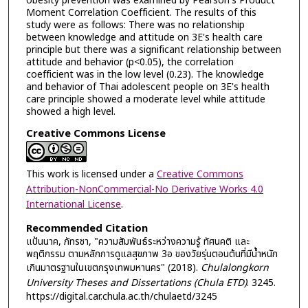
obesity prevention was examined by Pearson's Product
Moment Correlation Coefficient. The results of this
study were as follows: There was no relationship
between knowledge and attitude on 3E's health care
principle but there was a significant relationship between
attitude and behavior (p<0.05), the correlation
coefficient was in the low level (0.23). The knowledge
and behavior of Thai adolescent people on 3E's health
care principle showed a moderate level while attitude
showed a high level.
Creative Commons License
This work is licensed under a
Creative Commons
Attribution-NonCommercial-No Derivative Works 4.0
International License
.
Recommended Citation
แป้นนาค, ภัทรชา, "ความสัมพันธ์ระหว่างความรู้ ทัศนคติ และ
พฤติกรรม ตามหลักการดูแลสุขภาพ 3อ ของวัยรุ่นตอนต้นที่มีน้ำหนัก
เกินมาตรฐานในเขตกรุงเทพมหานคร" (2018).
Chulalongkorn
University Theses and Dissertations (Chula ETD)
. 3245.
https://digital.car.chula.ac.th/chulaetd/3245