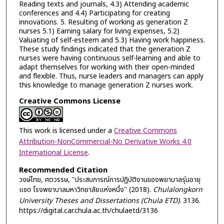
Reading texts and journals, 4.3) Attending academic
conferences and 4.4) Participating for creating
innovations. 5. Resulting of working as generation Z
nurses 5.1) Earning salary for living expenses, 5.2)
Valuating of self-esteem and 5.3) Having work happiness.
These study findings indicated that the generation Z
nurses were having continuous self-learning and able to
adapt themselves for working with their open-minded
and flexible. Thus, nurse leaders and managers can apply
this knowledge to manage generation Z nurses work.
Creative Commons License
This work is licensed under a
Creative Commons
Attribution-NonCommercial-No Derivative Works 4.0
International License
.
Recommended Citation
วงษ์ไทย, ศตวรรษ, "ประสบการณ์การปฏิบัติงานของพยาบาลรุ่นอายุ
แซด โรงพยาบาลมหาวิทยาลัยแห่งหนึ่ง" (2018).
Chulalongkorn
University Theses and Dissertations (Chula ETD)
. 3136.
https://digital.car.chula.ac.th/chulaetd/3136