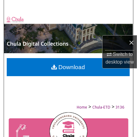
Search
Browse Collections
My Account
×
About
Switch to
desktop
view
Digital Commons Network™
Download
>
>
Home
Chula-ETD
3136