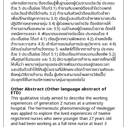
บริหารจัดการงาน ต้องเรียนรู้พื้นฐานของผู้ร่วมงานแต่ละวัย ประกอบ
ด้วย 5 ประเด็นย่อย ได้แก่3.1) ทำงานกับแพทย์ต้องเข้าใจว่าแพทย์
แต่ละวัยเข้าถึงได้ต่างกัน 3.2) ทำงานกับหัวหน้าต้องปรับตัวเข้าหา
เพื่อปรึกษาปัญหาการงาน 3.3) เรียนรู้และปรับตัวเข้าหาพยาบาลระดับ
ปฏิบัติการหลากหลายรุ่น 3.4) ผู้ช่วยพยาบาลต่างวัย ต้องจัดการให้
ทำงานตามที่มอบหมาย และ 3.5) แม่บ้านหอผู้ป่วยชอบโวยวาย ต้องใช้
เทคนิคการเจรจา 4. พัฒนาตนเองอย่างต่อเนื่อง ประกอบด้วย 4
ประเด็นย่อย ได้แก่ 4.1) เรียนรู้จากความผิดพลาด 4.2) อ่านหนังสือ
ตำราและวารสาร 4.3) เข้ารับการอบรมในการประชุมวิชาการ และ 4.4)
มีส่วนร่วมในการทำนวัตกรรม 5. ผลลัพธ์ที่ได้จากการทำงาน ประกอบ
ด้วย 3 ประเด็นย่อย ได้แก่ 5.1) มีเงินเดือน/ค่าตอบแทนเลี้ยงชีพ 5.2)
เห็นคุณค่าในตนเอง และ 5.3) มีความสุขในการทำงาน ผลการศึกษานี้ชี้
ให้เห็นว่า พยาบาลรุ่นอายุแซดจะมีการพัฒนาตนเองอยู่ตลอดเวลา
และปรับตัวเข้าได้ดีกับผู้ร่วมงานที่มีลักษณะเปิดกว้างทางความคิดและ
ยืดหยุ่นวิธีการทำงาน ดังนั้น ผู้บริหารสามารถนำผลการวิจัยนี้ไป
ประยุกต์ใช้ในการบริหารพยาบาลรุ่นอายุแซดต่อไป
Other Abstract (Other language abstract of
ETD)
This qualitative study aimed to describe the working
experiences of generation Z nurses at a university
hospital. The hermeneutic phenomenology of Heidegger
was applied to explore the lived experiences of twelve
registered nurses who were younger than 27 years old
and had been working as a full-time nurse at least 3