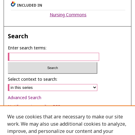
INCLUDED IN
Nursing Commons
Search
Enter search terms:
Select context to search:
Advanced Search
Notify me via email or
RSS
We use cookies that are necessary to make our site
Browse
work. We may also use additional cookies to analyze,
Collections
improve, and personalize our content and your