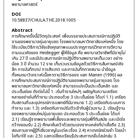
พยาบาลศาสตร์
DOI
10.58837/CHULA.THE.2018.1005
Abstract
การศึกษาครั้งนี้มีวัตถุประสงค์ เพื่อบรรยายประสบการณ์การปฏิบัติ
งานของพยาบาลรุ่นอายุแซด โรงพยาบาลมหาวิทยาลัยแห่งหนึ่ง โดย
ใช้ระเบียบวิธีการวิจัยเชิงคุณภาพแบบปรากฏการณ์วิทยาการตีความ
ตามแนวคิดของ Heidegger ผู้ให้ข้อมูล คือ พยาบาลวิชาชีพที่มีอายุไม่
เกิน 27 ปี และมีประสบการณ์การปฏิบัติงานพยาบาลเต็มเวลา อย่าง
น้อย 3 ปี จำนวน 12 ราย เก็บรวบรวมข้อมูลด้วยวิธีการสัมภาษณ์เชิง
ลึก การบันทึกเทป การสังเกต และการบันทึกภาคสนาม นำข้อมูล
ทั้งหมดมาวิเคราะห์เนื้อหาตามวิธีการของ van Manen (1990) ผล
การศึกษาประสบการณ์การปฏิบัติงานของพยาบาลรุ่นอายุแซด โรง
พยาบาลมหาวิทยาลัยแห่งหนึ่ง สามารถแบ่งเป็นประเด็นหลัก และ
ประเด็นย่อย ดังต่อไปนี้ 1. เริ่มทำงานใหม่ๆ เผชิญกับความเครียด
หลายอย่างในที่ทำงาน ประกอบด้วย 3 ประเด็นย่อย ได้แก่ 1.1) เครียด
กับสถานที่และอุปกรณ์การแพทย์ที่มีมากมาย 1.2) เครียดกับระบบการ
ทำงาน และ 1.3) เครียดกับการปรับตัวเข้ากับผู้ร่วมงาน 2. เรียนรู้งาน
ของพยาบาลจบใหม่รุ่นอายุแซด ประกอบด้วย 5 ประเด็นย่อย ได้แก่
2.1) เรียนรู้จากพยาบาลพี่เลี้ยงและพยาบาลรุ่นพี่ที่ทันสมัย และเปิดใจ
กว้างยอมรับ 2.2) ศึกษาค้นคว้าด้วยตนเองจากแหล่งที่น่าเชื่อถือ 2.3)
สอบถามจากผู้รู้ที่เชี่ยวชาญในแต่ละเรื่อง 2.4) หาเทคนิคช่วยจำ โดยนำ
ไอทีมาใช้ และ 2.5) แลกเปลี่ยนเรียนรู้ประสบการณ์ในไลน์กลุ่ม 3.