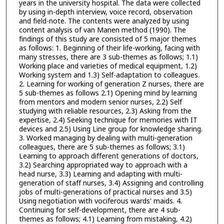
years in the university hospital. The data were collected
by using in-depth interview, voice record, observation
and field-note. The contents were analyzed by using
content analysis of van Manen method (1990). The
findings of this study are consisted of 5 major themes
as follows: 1. Beginning of their life-working, facing with
many stresses, there are 3 sub-themes as follows; 1.1)
Working place and varieties of medical equipment, 1.2)
Working system and 1.3) Self-adaptation to colleagues.
2. Learning for working of generation Z nurses, there are
5 sub-themes as follows 2.1) Opening mind by learning
from mentors and modern senior nurses, 2.2) Self
studying with reliable resources, 2.3) Asking from the
expertise, 2.4) Seeking technique for memories with IT
devices and 2.5) Using Line group for knowledge sharing.
3. Worked managing by dealing with multi-generation
colleagues, there are 5 sub-themes as follows; 3.1)
Learning to approach different generations of doctors,
3.2) Searching appropriated way to approach with a
head nurse, 3.3) Learning and adapting with multi-
generation of staff nurses, 3.4) Assigning and controlling
jobs of multi-generations of practical nurses and 3.5)
Using negotiation with vociferous wards' maids. 4.
Continuing for self-development, there are 4 sub-
themes as follows; 4.1) Learning from mistaking, 4.2)