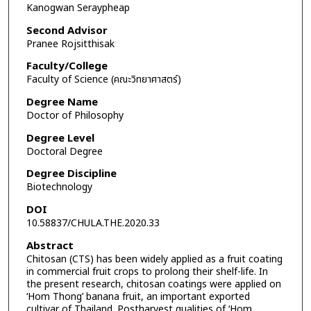
Kanogwan Seraypheap
Second Advisor
Pranee Rojsitthisak
Faculty/College
Faculty of Science (คณะวิทยาศาสตร์)
Degree Name
Doctor of Philosophy
Degree Level
Doctoral Degree
Degree Discipline
Biotechnology
DOI
10.58837/CHULA.THE.2020.33
Abstract
Chitosan (CTS) has been widely applied as a fruit coating
in commercial fruit crops to prolong their shelf-life. In
the present research, chitosan coatings were applied on
‘Hom Thong’ banana fruit, an important exported
cultivar of Thailand. Postharvest qualities of ‘Hom