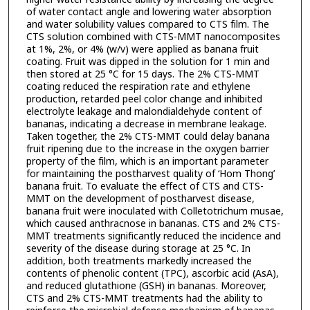
of water contact angle and lowering water absorption
and water solubility values compared to CTS film. The
CTS solution combined with CTS-MMT nanocomposites
at 1%, 2%, or 4% (w/v) were applied as banana fruit
coating. Fruit was dipped in the solution for 1 min and
then stored at 25 °C for 15 days. The 2% CTS-MMT
coating reduced the respiration rate and ethylene
production, retarded peel color change and inhibited
electrolyte leakage and malondialdehyde content of
bananas, indicating a decrease in membrane leakage.
Taken together, the 2% CTS-MMT could delay banana
fruit ripening due to the increase in the oxygen barrier
property of the film, which is an important parameter
for maintaining the postharvest quality of ‘Hom Thong’
banana fruit. To evaluate the effect of CTS and CTS-
MMT on the development of postharvest disease,
banana fruit were inoculated with Colletotrichum musae,
which caused anthracnose in bananas. CTS and 2% CTS-
MMT treatments significantly reduced the incidence and
severity of the disease during storage at 25 °C. In
addition, both treatments markedly increased the
contents of phenolic content (TPC), ascorbic acid (AsA),
and reduced glutathione (GSH) in bananas. Moreover,
CTS and 2% CTS-MMT treatments had the ability to