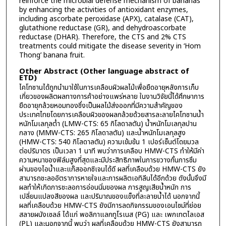
reinforce the microbial defense mechanism of bananas
by enhancing the activities of antioxidant enzymes,
including ascorbate peroxidase (APX), catalase (CAT),
glutathione reductase (GR), and dehydroascorbate
reductase (DHAR). Therefore, the CTS and 2% CTS
treatments could mitigate the disease severity in ‘Hom
Thong’ banana fruit.
Other Abstract (Other language abstract of
ETD)
ไคโทซานได้ถูกนำมาใช้ในการเคลือบผิวผลไม้เพื่อยืดอายุหลังการเก็บ
เกี่ยวของผลิตผลทางการค้าอย่างแพร่หลาย ในงานวิจัยนี้ได้ศึกษาการ
ยืดอายุกล้วยหอมทองซึ่งเป็นผลไม้ส่งออกที่มีความสำคัญของ
ประเทศไทยโดยการเคลือบผิวของผลกล้วยด้วยสารละลายไคโทซานน้ำ
หนักโมเลกุลต่ำ (LMW-CTS: 65 กิโลดาลตัน) น้ำหนักโมเลกุลปาน
กลาง (MMW-CTS: 265 กิโลดาลตัน) และน้ำหนักโมเลกุลสูง
(HMW-CTS: 540 กิโลดาลตัน) ความเข้มข้น 1 เปอร์เซ็นต์โดยมวล
ต่อปริมาตร เป็นเวลา 1 นาที พบว่าการเคลือบ HMW-CTS ทำให้มีค่า
ความหนาของฟิล์มสูงที่สุดและมีประสิทธิภาพในการขวางกั้นการซึม
ผ่านของไอน้ำและแก๊สออกซิเจนได้ดี ผลที่เคลือบด้วย HMW-CTS ยัง
สามารถชะลออัตราการหายใจและการผลิตเอทิลีนได้อีกด้วย ดังนั้นจึงมี
ผลทำให้เกิดการชะลอการอ่อนนิ่มของผล การสูญเสียน้ำหนัก การ
เปลี่ยนแปลงสีของผล และปริมาณของแข็งที่ละลายน้ำได้ นอกจากนี้
ผลที่เคลือบด้วย HMW-CTS ยังมีการลดกิจกรรมของเอนไซม์ที่ย่อย
สลายผนังเซลล์ ได้แก่ พอลิกาแลกทูโรเนส (PG) และ เพกเทตไลเอส
(PL) และนอกจากนี้ พบว่า ผลที่เคลือบด้วย HMW-CTS ยังสามารถ