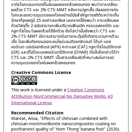
ราก่อโรคแอนแทรกซ์โนสบนผลของกล้วยหอมทอง พบว่าการเคลือบ
ผลด้วย CTS และ 2% CTS-MMT หลังการปลูกเชื้อ มีผลลดการก่อ
โรคและลดความรุนแรงของโรคอย่างมีนัยสำคัญทางสถิติระหว่างเก็บ
รักษาที่อุณหภูมิ 25 องศาเซลเซียส นอกจากนี้ยังพบว่า การเคลือบผล
ด้วยวัสดุทั้ง 2 ชนิดสามารถเพิ่มปริมาณฟีนอลิก กรดแอสคอร์บิก และ
กลูทาไธโอน ในผลกล้วยได้อีกด้วย ยิ่งไปกว่านั้นยังพบว่า CTS และ
2% CTS-MMT มีความสามารถในการกระตุ้นให้เกิดกระบวนการต้าน
เชื้อ โดยเพิ่มกิจกรรมของเอนไซม์แอนติออกซิแดนท์ ได้แก่ แอส
คอร์เบต เปอร์ออกซิเดส (APX) คะทาเลส (CAT) กลูทาไธโอนรีดักเทส
(GR) และดีไฮโดรแอสคอร์เบตรีดักเทส (DHAR) ดังนั้นจึงกล่าวได้ว่า
CTS และ 2% CTS-MMT เป็นสารเคลือบผิวที่เหมาะสมในการลด
ความรุนแรงของโรคในผลกล้วยหอมทอง
Creative Commons License
This work is licensed under a
Creative Commons
Attribution-NonCommercial-No Derivative Works 4.0
International License
.
Recommended Citation
Wantat, Arisa, "Effects of chitosan combined with
chitosan-montmorillonite nanocomposites coating on
postharvest quality of 'Hom Thong' banana fruit" (2020).