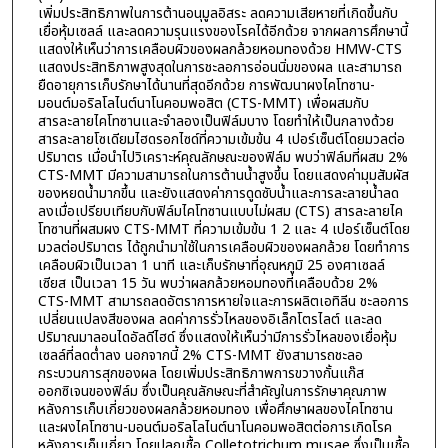
เพิ่มประสิทธิภาพในการต้านอนุมูลอิสระ ลดความเสียหายที่เกิดขึ้นกับ
เยื่อหุ้มเซลล์ และลดความรุนแรงของโรคได้อีกด้วย จากผลการศึกษานี้
แสดงให้เห็นว่าการเคลือบผิวของผลกล้วยหอมทองด้วย HMW-CTS
แสดงประสิทธิภาพสูงสุดในการชะลอการอ่อนนิ่มของผล และสามารถ
ยืดอายุการเก็บรักษาได้นานที่สุดอีกด้วย การพัฒนาผงไคโทซาน-
มอนต์มอริลโลไนต์นาโนคอมพอสิต (CTS-MMT) เพื่อผสมกับ
สารละลายไคโทซานและจำลองเป็นฟิล์มบาง โดยทำให้เป็นกลางด้วย
สารละลายโซเดียมไฮดรอกไซด์ที่ความเข้มข้น 4 เปอร์เซ็นต์โดยมวลต่อ
ปริมาตร เมื่อนำไปวิเคราะห์คุณลักษณะของฟิล์ม พบว่าฟิล์มที่ผสม 2%
CTS-MMT มีความสามารถในการต้านน้ำสูงขึ้น โดยแสดงค่ามุมสัมผัส
ของหยดน้ำมากขึ้น และยังแสดงค่าการดูดซับน้ำและการละลายน้ำลด
ลงเมื่อเปรียบเทียบกับฟิล์มไคโทซานแบบไม่ผสม (CTS) สารละลายไค
โทซานที่ผสมผง CTS-MMT ที่ความเข้มข้น 1 2 และ 4 เปอร์เซ็นต์โดย
มวลต่อปริมาตร ได้ถูกนำมาใช้ในการเคลือบผิวของผลกล้วย โดยทำการ
เคลือบผิวเป็นเวลา 1 นาที และเก็บรักษาที่อุณหภูมิ 25 องศาเซลล์
เซียส เป็นเวลา 15 วัน พบว่าผลกล้วยหอมทองที่เคลือบด้วย 2%
CTS-MMT สามารถลดอัตราการหายใจและการผลิตเอทิลีน ชะลอการ
เปลี่ยนแปลงสีของผล ลดค่าการรั่วไหลของอิเล็กโตรไลต์ และลด
ปริมาณมาลอนไดอัลดีไฮด์ ซึ่งแสดงให้เห็นว่ามีการรั่วไหลของเยื่อหุ้ม
เซลล์ที่ลดต่ำลง นอกจากนี้ 2% CTS-MMT ยังสามารถชะลอ
กระบวนการสุกของผล โดยเพิ่มประสิทธิภาพการขวางกั้นแก๊ส
ออกซิเจนของฟิล์ม ซึ่งเป็นคุณลักษณะที่สำคัญในการรักษาคุณภาพ
หลังการเก็บเกี่ยวของผลกล้วยหอมทอง เพื่อศึกษาผลของไคโทซาน
และผงไคโทซาน-มอนต์มอริลโลไนต์นาโนคอมพอสิตต่อการเกิดโรค
หลังการเก็บเกี่ยว โดยปลูกเชื้อ Colletotrichum musae ซึ่งเป็นเชื้อ