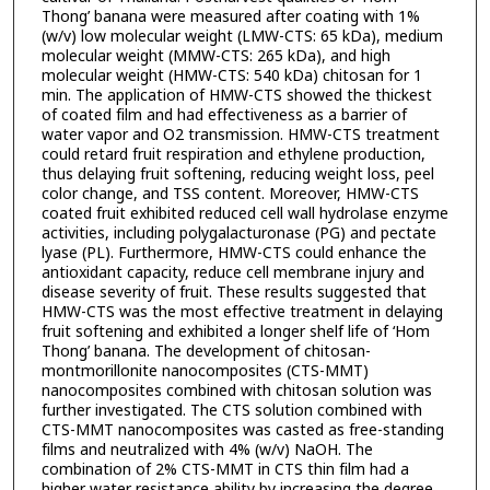
Thong’ banana were measured after coating with 1%
(w/v) low molecular weight (LMW-CTS: 65 kDa), medium
molecular weight (MMW-CTS: 265 kDa), and high
molecular weight (HMW-CTS: 540 kDa) chitosan for 1
min. The application of HMW-CTS showed the thickest
of coated film and had effectiveness as a barrier of
water vapor and O2 transmission. HMW-CTS treatment
could retard fruit respiration and ethylene production,
thus delaying fruit softening, reducing weight loss, peel
color change, and TSS content. Moreover, HMW-CTS
coated fruit exhibited reduced cell wall hydrolase enzyme
activities, including polygalacturonase (PG) and pectate
lyase (PL). Furthermore, HMW-CTS could enhance the
antioxidant capacity, reduce cell membrane injury and
disease severity of fruit. These results suggested that
HMW-CTS was the most effective treatment in delaying
fruit softening and exhibited a longer shelf life of ‘Hom
Thong’ banana. The development of chitosan-
montmorillonite nanocomposites (CTS-MMT)
nanocomposites combined with chitosan solution was
further investigated. The CTS solution combined with
CTS-MMT nanocomposites was casted as free-standing
films and neutralized with 4% (w/v) NaOH. The
combination of 2% CTS-MMT in CTS thin film had a
higher water resistance ability by increasing the degree