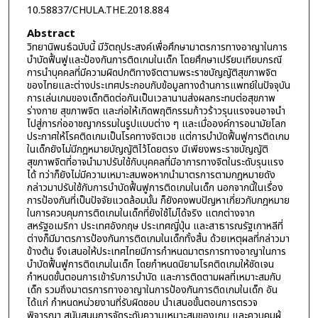
10.58837/CHULA.THE.2018.884
Abstract
วิทยานิพนธ์ฉบับนี้ มีวัตถุประสงค์เพื่อศึกษามาตรการทางอาญาในการ
บำบัดฟื้นฟูและป้องกันการติดเกมในเด็ก โดยศึกษาเปรียบเทียบกรณี
การนำบุคคลที่มีความผิดปกติทางจิตตามพระราชบัญญัติสุขภาพจิต
ของไทยและต่างประเทศประกอบกับข้อมูลทางด้านการแพทย์ในปัจจุบัน
การเล่นเกมของเด็กติดต่อกันเป็นเวลานานส่งผลกระทบต่อสุขภาพ
ร่างกาย สุขภาพจิต และก่อให้เกิดพฤติกรรมก้าวร้าวรุนแรงจนอาจนำ
ไปสู่การก่ออาชญากรรมในรูปแบบต่าง ๆ และเมื่อองค์การอนามัยโลก
ประกาศให้โรคติดเกมเป็นโรคทางจิตเวช แต่การบำบัดฟื้นฟูการติดเกม
ในเด็กยังไม่มีกฎหมายบัญญัติไว้โดยตรง มีเพียงพระราชบัญญัติ
สุขภาพจิตที่อาจนำมาปรับใช้กับบุคคลที่มีอาการทางจิตในระดับรุนแรง
ได้ ทว่าก็ยังไม่มีความเหมาะสมพอหากนำมาตรการตามกฎหมายดัง
กล่าวมาปรับใช้กับการบำบัดฟื้นฟูการติดเกมในเด็ก นอกจากนี้ในเรื่อง
การป้องกันที่เป็นปัจจัยแวดล้อมนั้น ก็ยังคงพบปัญหาเกี่ยวกับกฎหมาย
ในการควบคุมการติดเกมในเด็กที่ยังใช้ไม่ได้จริง แตกต่างจาก
สหรัฐอเมริกา ประเทศอังกฤษ ประเทศญี่ปุ่น และสาธารณรัฐเกาหลีที่
ต่างก็มีมาตรการป้องกันการติดเกมในเด็กทั้งสิ้น ด้วยเหตุผลที่กล่าวมา
ข้างต้น จึงเสนอให้ประเทศไทยมีการกำหนดมาตรการทางอาญาในการ
บำบัดฟื้นฟูการติดเกมในเด็ก โดยกำหนดนิยามโรคติดเกมให้ชัดเจน
กำหนดขั้นตอนการเข้ารับการบำบัด และการติดตามผลที่เหมาะสมกับ
เด็ก รวมถึงมาตรการทางอาญาในการป้องกันการติดเกมในเด็ก อัน
ได้แก่ กำหนดหน่วยงานที่รับผิดชอบ นำเสนอขั้นตอนการตรวจ
พิจารณา สนับสนุนการจัดระดับความเหมาะสมของเกม และควบคุมผู้