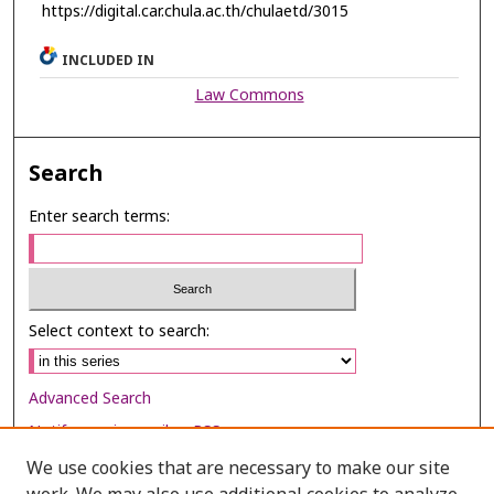
https://digital.car.chula.ac.th/chulaetd/3015
INCLUDED IN
Law Commons
Search
Enter search terms:
Select context to search:
Advanced Search
Notify me via email or
RSS
We use cookies that are necessary to make our site
Browse