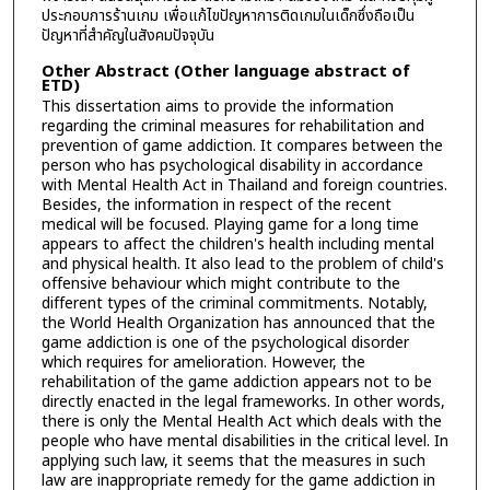
ประกอบการร้านเกม เพื่อแก้ไขปัญหาการติดเกมในเด็กซึ่งถือเป็น
ปัญหาที่สำคัญในสังคมปัจจุบัน
Other Abstract (Other language abstract of
ETD)
This dissertation aims to provide the information
regarding the criminal measures for rehabilitation and
prevention of game addiction. It compares between the
person who has psychological disability in accordance
with Mental Health Act in Thailand and foreign countries.
Besides, the information in respect of the recent
medical will be focused. Playing game for a long time
appears to affect the children's health including mental
and physical health. It also lead to the problem of child's
offensive behaviour which might contribute to the
different types of the criminal commitments. Notably,
the World Health Organization has announced that the
game addiction is one of the psychological disorder
which requires for amelioration. However, the
rehabilitation of the game addiction appears not to be
directly enacted in the legal frameworks. In other words,
there is only the Mental Health Act which deals with the
people who have mental disabilities in the critical level. In
applying such law, it seems that the measures in such
law are inappropriate remedy for the game addiction in