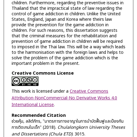
children. Furthermore, regarding the preventive issues in
Thailand that the impractical state of law regarding the
control of game addiction in children. Unlike the United
States, England, Japan and Korea where theirs law
provide the prevention for the game addiction in
children. For such reasons, this dissertation suggests
that the criminal measures for the rehabilitation and
prevention of game addiction in children will be required
to imposed in the Thai law. This will be a way which leads
to the harmonisation with the foreign laws and helps to
solve the problem of the game addiction which is the
important problem in the present.
Creative Commons License
This work is licensed under a
Creative Commons
Attribution-NonCommercial-No Derivative Works 4.0
International License
.
Recommended Citation
ช่วยคุ้ม, ลลิต์ภัทร, "มาตรการทางอาญาในการบำบัดฟื้นฟูและป้องกัน
การติดเกมในเด็ก" (2018).
Chulalongkorn University Theses
and Dissertations (Chula ETD)
. 3015.