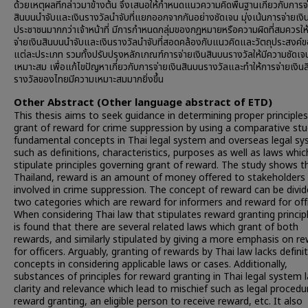
ด้วยเหตุผลที่กล่าวมาข้างต้น จึงเสนอให้กำหนดแนวความคิดพื้นฐานเกี่ยวกับการจ่
สินบนนำจับและเงินรางวัลนำจับที่แยกออกจากกันอย่างชัดเจน มุ่งเน้นการจ่ายเงิน
ประชาชนมากกว่าเจ้าหน้าที่ มีการกำหนดกลุ่มของกฎหมายหรือความผิดที่สมควรให
จ่ายเงินสินบนนำจับและเงินรางวัลนำจับที่สอดคล้องกับแนวคิดและวัตถุประสงค์ข
แต่ละประเภท รวมทั้งปรับปรุงหลักเกณฑ์การจ่ายเงินสินบนรางวัลให้มีความชัดเ
เหมาะสม เพื่อแก้ไขปัญหาเกี่ยวกับการจ่ายเงินสินบนรางวัลและทำให้การจ่ายเงิน
รางวัลของไทยมีความเหมาะสมมากยิ่งขึ้น
Other Abstract (Other language abstract of ETD)
This thesis aims to seek guidance in determining proper principles
grant of reward for crime suppression by using a comparative stu
fundamental concepts in Thai legal system and overseas legal s
such as definitions, characteristics, purposes as well as laws whic
stipulate principles governing grant of reward. The study shows th
Thailand, reward is an amount of money offered to stakeholder
involved in crime suppression. The concept of reward can be divid
two categories which are reward for informers and reward for offi
When considering Thai law that stipulates reward granting principl
is found that there are several related laws which grant of both
rewards, and similarly stipulated by giving a more emphasis on r
for officers. Arguably, granting of rewards by Thai law lacks defini
concepts in considering applicable laws or cases. Additionally,
substances of principles for reward granting in Thai legal system 
clarity and relevance which lead to mischief such as legal procedu
reward granting, an eligible person to receive reward, etc. It also