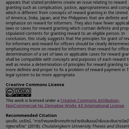
appears that stated problems create an issue relating to reward
granting such as complication, justice, appropriateness and corru
which is different from concepts of reward granting in the United
of America, India, Japan, and the Philippines that are definite and
emphasize on reward for informers. They also have fewer applica
laws or cases for reward granting which contain definite and prop
stipulated contents for granting reward to an eligible person. In
conclusion, this study suggests that the principles for grant of r
for informers and reward for officers should be clearly determined
emphasizing more on reward for informers than reward for office
determination of a set of laws or applicable cases for reward gra
shall be compatible with concepts and purposes of each reward t
well as revise a determination of principles for reward granting to
more definite and proper to fix a problem of reward payment in T
legal system to be more appropriate.
Creative Commons License
This work is licensed under a
Creative Commons Attribution-
NonCommercial-No Derivative Works 4.0 International License
.
Recommended Citation
มุขแจ้ง, นรรัตน์, "การกำหนดหลักเกณฑ์การจ่ายเงินสินบนนำจับและเงินรางวัลน
กฎหมายไทย" (2018).
Chulalongkorn University Theses and Dissert