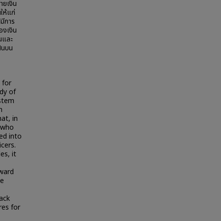
ายเงิน
ให้แก่
้มีการ
องเงิน
จนและ
สินบน
 for
dy of
ystem
h
at, in
s who
ed into
cers.
es, it
eward
te
lack
res for