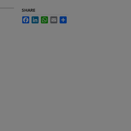
SHARE
Facebook
LinkedIn
WhatsApp
Email
Share