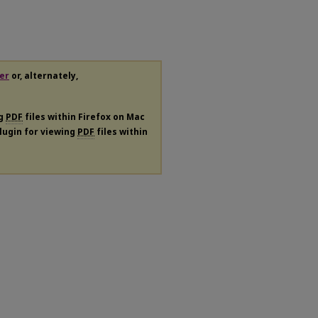
er
or, alternately,
ng
PDF
files within Firefox on Mac
plugin for viewing
PDF
files within