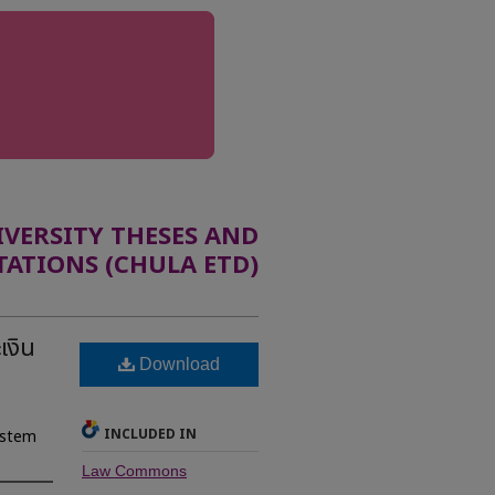
ERSITY THESES AND
TATIONS (CHULA ETD)
เงิน
Download
INCLUDED IN
ystem
Law Commons