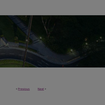
<
Previous
Next
>