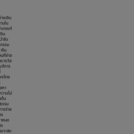
่ายเงิน
ฐานใน
ักเกณฑ์
งิน
นำจับ
ญากรรม
เงิน
นที่จ่าย
นรางวัล
ณฑ์การ
่
ของไทย
ร
้อหา
ดความไม่
นต้น
นธรรม
การจ่าย
นด
ะกำหนด
าร
เหมาะสม