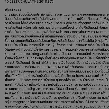
10.58837/CHULA.THE.2018.870
Abstract
วิทยานิพนธ์ฉบับนี้มีวัตถุประสงค์เพื่อแสวงหาแนวทางการกำหนดหลักเกณฑ์การจ
สินบนนำจับและเงินรางวัลนำจับที่เหมาะสม โดยการศึกษาเปรียบเทียบแนวคิดพื้น
การจ่ายเงิน ได้แก่ ความหมาย ลักษณะ วัตถุประสงค์ รวมทั้งกฎหมายที่กำหนดหล
การจ่ายเงินสำหรับการปราบปรามอาชญากรรมเรื่องต่างๆทั้งเงินสินบนนำจับและเ
รางวัลนำจับของไทยและเงินรางวัลในต่างประเทศ จากการศึกษาพบว่า เงินสินบน
และเงินรางวัลนำจับเป็นเงินที่จ่ายให้แก่บุคคลที่มีส่วนร่วมในการปราบปรามอาช
ซึ่งสามารถแยกเงินสินบนนำจับและเงินรางวัลนำจับออกจากกันได้เป็น 2 กลุ่ม คือ 
สินบนนำจับเป็นเงินที่จ่ายแก่ประชาชนผู้แจ้งความนำจับ ส่วนเงินรางวัลนำจับเป็นเงิ
ให้แก่เจ้าหน้าที่ของรัฐ เมื่อพิจารณากฎหมายที่กำหนดหลักเกณฑ์การจ่ายเงินสินบ
ของประเทศไทยพบว่ามีกฎหมายที่เกี่ยวข้องเป็นจำนวนมากและมักกำหนดหลักเก
จ่ายเงินทั้งสองประเภทรวมๆกันโดยให้ความสำคัญกับเงินรางวัลนำจับแก่เจ้าหน้าที
มากกว่าเงินสินบนนำจับ กล่าวได้ว่า การจ่ายเงินสินบนนำจับและเงินรางวัลนำจับ
ขาดแนวคิดในการจ่ายเงินสินบนนำจับและเงินรางวัลจับที่ชัดเจน ขาดแนวคิดในกา
พิจารณากลุ่มของกฎหมายหรือความผิดที่สมควรจ่ายเงินสินบนรางวัล รวมทั้งมีเนื
เกี่ยวกับหลักเกณฑ์การจ่ายเงินสินบนรางวัลที่ไม่ชัดเจน ไม่เหมาะสม และทำให้เกิ
เป็นธรรม เช่น วิธีการพิจารณาจ่ายเงิน ผู้มีสิทธิได้รับเงินและจำนวนเงินที่จ่าย เป็
และทำให้เกิดปัญหาเกี่ยวกับการจ่ายเงินสินบนรางวัล เช่น ความซับซ้อน ความเป็
ความเหมาะสม และปัญหาการทุจริตคอร์รัปชั่น เป็นต้น ซึ่งแตกต่างจากแนวคิดใน
เงินรางวัลในต่างประเทศ เช่น สหรัฐอเมริกา อินเดีย ญี่ปุ่น ฟิลิปปินส์ ที่มีการกำห
แนวคิดในการจ่ายเงินรางวัลอย่างชัดเจน มุ่งเน้นการจ่ายเงินให้แก่ประชาชน แล
กลุ่มของกฎหมายหรือความผิดที่สมควรจ่ายเงินรางวัลในจำนวนไม่มาก รวมทั้งมีก
กำหนดเนื้อหาเกี่ยวกับหลักเกณฑ์การจ่ายเงินรางวัลแก่ผู้มีสิทธิอย่างชัดเจนและ