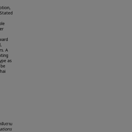
ption,
 Stated
ble
er
eward
,
rs. A
nting
ype as
 be
hai
ำจับตาม
ations