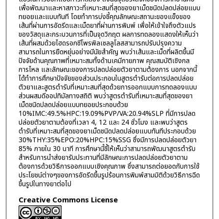
เพื่อพัฒนาและหาสภาวะที่เหมาะสมที่สุดของยาเม็ดชนิดปลดปล่อยแบบ
ทยอยและแบบทันที โดยทำการบ่งชี้คุณลักษณะสถานะของแข็งของ
เส้นที่ผ่านการอัดรีดและเม็ดยาที่ผ่านการพิมพ์ เพื่อให้เข้าใจถึงตัวแปร
ของวัสดุและกระบวนการที่เป็นจุดวิกฤต ผลการทดลองแสดงให้เห็นว่า
เส้นที่ผสมด้วยไฮดรอกซีโพรพิลเซลลูโลสสามารถปรับปรุงความ
สามารถในการยืดหยุ่นอย่างมีนัยสำคัญ พบว่าเส้นและเม็ดที่ผลิตขึ้นมี
ปัจจัยด้านคุณภาพที่เหมาะสมทั้งด้านเคมีกายภาพ คุณสมบัติเชิงกล
การไหล และลักษณะของการปลดปล่อยตัวยาตามต้องการ นอกจากนี้
ได้ทำการศึกษาปัจจัยของส่วนประกอบในสูตรตำรับต่อการปลดปล่อย
ตัวยาและสูตรตำรับที่เหมาะสมที่สุดด้วยการออกแบบการทดลองแบบ
ส่วนผสมดีออปทิมัลทางสถิติ พบว่าสูตรตำรับที่เหมาะสมที่สุดของยา
เม็ดชนิดปลดปล่อยแบบทยอยประกอบด้วย
10%IMC:49.5%HPC:19.09%PVP/VA:20.94%SLP ที่มีการปลด
ปล่อยตัวยาตามต้องที่เวลา 4, 12 และ 24 ชั่วโมง และพบว่าสูตร
ตำรับที่เหมาะสมที่สุดของยาเม็ดชนิดปลดปล่อยแบบทันทีประกอบด้วย
30%THY:35%EPO:20%HPC:15%SSG ซึ่งมีการปลดปล่อยตัวยา
85% ภายใน 30 นาที การศึกษานี้ชี้ให้เห็นว่าสามารถพัฒนาสูตรตำรับ
สำหรับการนำส่งยารับประทานที่มีลักษณะการปลดปล่อยตัวยาตาม
ต้องการด้วยวิธีการออกแบบเชิงคุณภาพ ซึ่งสามารถต่อยอดกับการใช้
ประโยชน์ต่างๆของการอัดรีดขึ้นรูปร้อนการพิมพ์สามมิติด้วยวิธีการฉีด
ขึ้นรูปในทางยาต่อไป
Creative Commons License