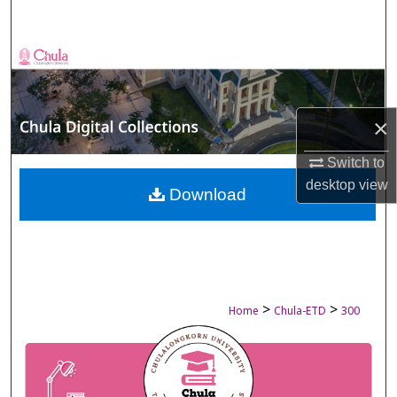
Search
Browse Collections
My Account
×
About
Switch to
desktop
view
Digital Commons Network™
Download
>
>
Home
Chula-ETD
300