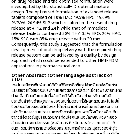
on drug release and the optimized formulation were
investigated by the statistically D-optimal mixture
design. The optimized formulation of extended release
tablets composed of 10% IMC: 49.5% HPC: 19.09%
PVP/VA: 20.94% SLP which resulted in the desired drug
release at 4, 12 and 24 h while that of immediate
release tablets contained 30% THY: 35% EPO: 20% HPC:
15% SSG with 85% drug release within 30 min.
Consequently, this study suggested that the formulation
development of oral drug delivery with the required drug
release pattern can be achieved by a quality by design
approach which could be extended to other HME-FDM
applications in pharmaceutical area.
Other Abstract (Other language abstract of
ETD)
เทคโนโลยีการพิมพ์สามมิติด้วยวิธีการฉีดขึ้นรูปสำหรับเภสัชภัณฑ์รูป
แบบของแข็งชนิดรับประทานแสดงผลการผลิตยาเม็ดเฉพาะรายที่แตก
ต่างเมื่อเทียบกับยาเม็ดที่ผลิตด้วยวิธีดั้งเดิม อย่างไรก็ตามยังมี
ประเด็นสำคัญด้านคุณภาพของเส้นที่มีตัวยาที่ใช้ผลิตด้วยเทคโนโลยีนี้
ซึ่งเกี่ยวกับคุณสมบัติเชิงกล ได้แก่ความสามารถในการยืดหยุ่นความ
แข็งตึงและความเปราะ ในการจัดการปัญหาเหล่านี้จึงมีการผลิตเส้น
จากวิธีอัดรีดขึ้นรูปร้อนด้วยการคัดเลือกและบ่งชี้ลักษณะเฉพาะของ
ส่วนผสมทางเภสัชกรรม (พอลิเมอร์ 6 ชนิดและสารช่วยแตกตัว 5
ชนิด) รวมถึงพารามิเตอร์ของกระบวนการสำหรับระบุช่วงของค่าตัว
แปรในการออกแบบการทดลอง ดังนั้นจุดประสงค์ของการศึกษานี้คือ