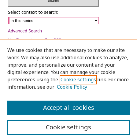
Select context to search:
Advanced Search
Notify me via email or
RSS
We use cookies that are necessary to make our site
Browse
work. We may also use additional cookies to analyze,
Collections
improve, and personalize our content and your
digital experience. You can manage your cookie
Disciplines
preferences using the
Cookie settings
link. For more
Authors
information, see our
Cookie Policy
Author Corner
Author FAQ
Accept all cookies
Cookie settings