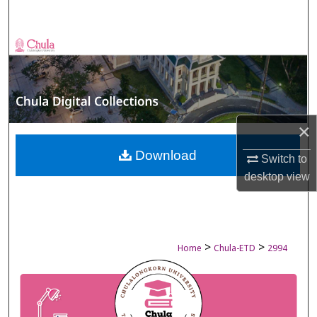
Search
Browse Collections
My Account
About
×
Digital Commons Network™
Download
Switch to
desktop
view
>
>
Home
Chula-ETD
2994