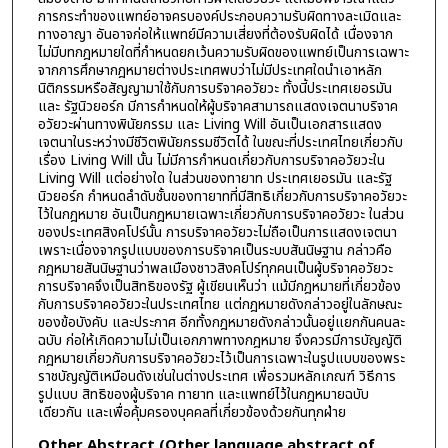
การกระทำของแพทย์อาจครบองค์ประกอบความรับผิดทางละเมิดและ
ทางอาญา อันอาจก่อให้แพทย์มีความเสี่ยงที่ต้องรับผิดได้ เนื่องจาก
ไม่มีบทกฎหมายใดที่กำหนดยกเว้นความรับผิดของแพทย์เป็นการเฉพาะ
จากการศึกษากฎหมายต่างประเทศพบว่าไม่มีประเทศใดนำเอาหลัก
นิติกรรมหรือสัญญามาใช้กับการบริจาคอวัยวะ ทั้งนี้ประเทศเยอรมัน
และ รัฐนิวยอร์ก มีการกำหนดให้ผู้บริจาคสามารถแสดงเจตนาบริจาค
อวัยวะผ่านทางพินัยกรรม และ Living Will อันเป็นเอกสารแสดง
เจตนาในระหว่างมีชีวิตพินัยกรรมชีวิตได้ ในขณะที่ประเทศไทยเกี่ยวกับ
เรื่อง Living Will นั้น ไม่มีการกำหนดเกี่ยวกับการบริจาคอวัยวะใน
Living Will แต่อย่างใด ในส่วนของทายาท ประเทศเยอรมัน และรัฐ
นิวยอร์ก กำหนดลำดับชั้นของทายาทที่มีสิทธิเกี่ยวกับการบริจาคอวัยวะ
ไว้ในกฎหมาย อันเป็นกฎหมายเฉพาะเกี่ยวกับการบริจาคอวัยวะ ในส่วน
ของประเทศสิงคโปร์นั้น การบริจาคอวัยวะไม่ถือเป็นการแสดงเจตนา
เพราะเนื่องจากรูปแบบของการบริจาคเป็นระบบสันนิษฐาน กล่าวคือ
กฎหมายสันนิษฐานว่าพลเมืองชาวสิงคโปร์ทุกคนเป็นผู้บริจาคอวัยวะ
การบริจาคจึงเป็นสิทธิของรัฐ ผู้เขียนเห็นว่า แม้มีกฎหมายที่เกี่ยวข้อง
กับการบริจาคอวัยวะในประเทศไทย แต่กฎหมายดังกล่าวอยู่ในลักษณะ
ของข้อบังคับ และประกาศ อีกทั้งกฎหมายดังกล่าวนั้นอยู่แยกกันคนละ
ฉบับ ก่อให้เกิดความไม่เป็นเอกภาพทางกฎหมาย จึงควรมีการบัญญัติ
กฎหมายเกี่ยวกับการบริจาคอวัยวะไว้เป็นการเฉพาะในรูปแบบของพระ
ราชบัญญัติเหมือนดังเช่นในต่างประเทศ เพื่อรวมหลักเกณฑ์ วิธีการ
รูปแบบ สิทธิของผู้บริจาค ทายาท และแพทย์ไว้ในกฎหมายฉบับ
เดียวกัน และเพื่อคุ้มครองบุคคลที่เกี่ยวข้องด้วยกันทุกฝ่าย
Other Abstract (Other language abstract of