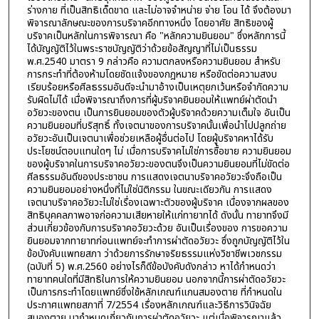
ร่างกาย ที่เป็นสิทธิเด็ดขาด และไม่อาจจำหน่าย จ่าย โอน ได้ จึงต้องมา
พิจารณาลักษณะของการบริจาคอีกทางหนึ่ง โดยอาศัย สิทธิของผู้
บริจาคเป็นหลักในการพิจารณา คือ "หลักความยินยอม" ซึ่งหลักการนี้
ได้บัญญัติไว้ในพระราชบัญญัติว่าด้วยข้อสัญญาที่ไม่เป็นธรรม
พ.ศ.2540 มาตรา 9 กล่าวคือ ความตกลงหรือความยินยอม สำหรับ
การกระทำที่ต้องห้ามโดยชัดแจ้งของกฎหมาย หรือขัดต่อความสงบ
เรียบร้อยหรือศีลธรรมอันดีจะนำมาอ้างเป็นเหตุยกเว้นหรือจำกัดความ
รับผิดไม่ได้ เมื่อพิจารณาถึงการที่ผู้บริจาคยินยอมให้แพทย์ผ่าตัดนำ
อวัยวะของตน เป็นการยินยอมของตัวผู้บริจาคด้วยความเต็มใจ อันเป็น
ความยินยอมที่บริสุทธิ์ ทั้งเจตนาของการบริจาคนั้นเพื่อนำไปปลูกถ่าย
อวัยวะอันเป็นเจตนาเพื่อช่วยเหลือผู้อื่นต่อไป โดยผู้บริจาคหาได้รับ
ประโยชน์ตอบแทนใดๆ ไม่ เมื่อการบริจาคไม่ใช่การซื้อขาย ความยินยอม
ของผู้บริจาคในการบริจาคอวัยวะของตนจึงเป็นความยินยอมที่ไม่ขัดต่อ
ศีลธรรมอันดีของประชาชน การแสดงเจตนาบริจาคอวัยวะจึงถือเป็น
ความยินยอมอย่างหนึ่งที่ไม่ใช่นิติกรรม ในขณะเดียวกัน การแสดง
เจตนาบริจาคอวัยวะไม่ใช่เรื่องเฉพาะตัวของผู้บริจาค เนื่องจากผลของ
สิทธิบุคคลภาพอาจก่อความเสียหายให้แก่ทายาทได้ ดังนั้น ทายาทจึงมี
ส่วนเกี่ยวข้องกับการบริจาคอวัยวะด้วย อันเป็นเรื่องของ การขอความ
ยินยอมจากทายาทก่อนแพทย์จะทำการผ่าตัดอวัยวะ ซึ่งถูกบัญญัติไว้ใน
ข้อบังคับแพทยสภา ว่าด้วยการรักษาจริยธรรมแห่งวิชาชีพเวชกรรม
(ฉบับที่ 5) พ.ศ.2560 อย่างไรก็ดีข้อบังคับดังกล่าว หาได้กำหนดว่า
ทายาทคนใดที่มีสิทธิในการให้ความยินยอม นอกจากนี้การผ่าตัดอวัยวะ
เป็นการกระทำโดยแพทย์ซึ่งใช้หลักเกณฑ์แกนสมองตาย ที่กำหนดใน
ประกาศแพทยสภาที่ 7/2554 เรื่องหลักเกณฑ์และวิธีการวินิจฉัย
สมองตาย มากำหนดเกี่ยวกับการผ่าตัดอวัยวะ แต่เมื่อพิจารณาแล้ว