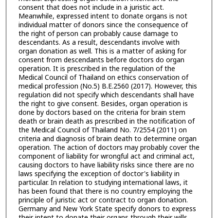
consent that does not include in a juristic act.
Meanwhile, expressed intent to donate organs is not
individual matter of donors since the consequence of
the right of person can probably cause damage to
descendants. As a result, descendants involve with
organ donation as well. This is a matter of asking for
consent from descendants before doctors do organ
operation. It is prescribed in the regulation of the
Medical Council of Thailand on ethics conservation of
medical profession (No.5) B.E.2560 (2017). However, this
regulation did not specify which descendants shall have
the right to give consent. Besides, organ operation is
done by doctors based on the criteria for brain stem
death or brain death as prescribed in the notification of
the Medical Council of Thailand No. 7/2554 (2011) on
criteria and diagnosis of brain death to determine organ
operation. The action of doctors may probably cover the
component of liability for wrongful act and criminal act,
causing doctors to have liability risks since there are no
laws specifying the exception of doctor's liability in
particular. In relation to studying international laws, it
has been found that there is no country employing the
principle of juristic act or contract to organ donation.
Germany and New York State specify donors to express
their intent to donate their organs through their wills