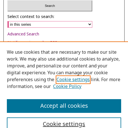
Select context to search:
Advanced Search
Notify me via email or
RSS
We use cookies that are necessary to make our site
Browse
work. We may also use additional cookies to analyze,
Collections
improve, and personalize our content and your
digital experience. You can manage your cookie
Disciplines
preferences using the
Cookie settings
link. For more
Authors
information, see our
Cookie Policy
Author Corner
Author FAQ
Accept all cookies
Cookie settings