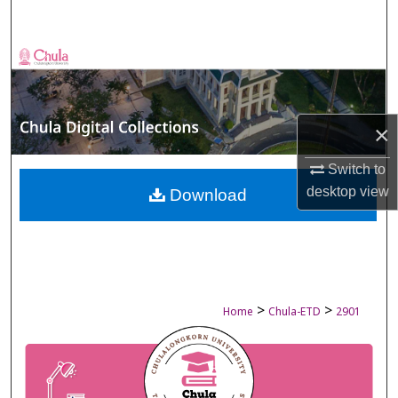
Search
Browse Collections
My Account
×
About
Switch to
desktop
view
Digital Commons Network™
Download
>
>
Home
Chula-ETD
2901