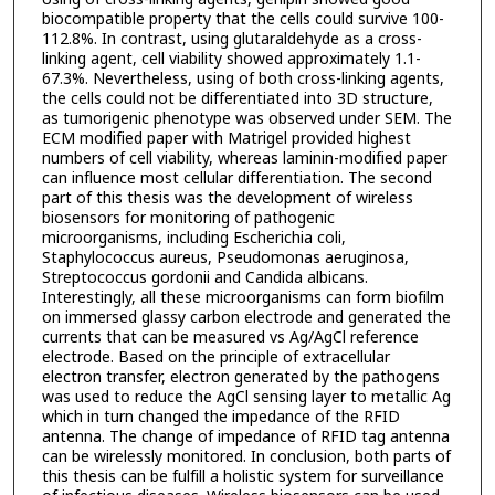
biocompatible property that the cells could survive 100-
112.8%. In contrast, using glutaraldehyde as a cross-
linking agent, cell viability showed approximately 1.1-
67.3%. Nevertheless, using of both cross-linking agents,
the cells could not be differentiated into 3D structure,
as tumorigenic phenotype was observed under SEM. The
ECM modified paper with Matrigel provided highest
numbers of cell viability, whereas laminin-modified paper
can influence most cellular differentiation. The second
part of this thesis was the development of wireless
biosensors for monitoring of pathogenic
microorganisms, including Escherichia coli,
Staphylococcus aureus, Pseudomonas aeruginosa,
Streptococcus gordonii and Candida albicans.
Interestingly, all these microorganisms can form biofilm
on immersed glassy carbon electrode and generated the
currents that can be measured vs Ag/AgCl reference
electrode. Based on the principle of extracellular
electron transfer, electron generated by the pathogens
was used to reduce the AgCl sensing layer to metallic Ag
which in turn changed the impedance of the RFID
antenna. The change of impedance of RFID tag antenna
can be wirelessly monitored. In conclusion, both parts of
this thesis can be fulfill a holistic system for surveillance