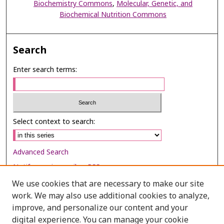
Biochemistry Commons
,
Molecular, Genetic, and
Biochemical Nutrition Commons
Search
Enter search terms:
Select context to search:
Advanced Search
Notify me via email or
RSS
We use cookies that are necessary to make our site
Browse
work. We may also use additional cookies to analyze,
Collections
improve, and personalize our content and your
digital experience. You can manage your cookie
Disciplines