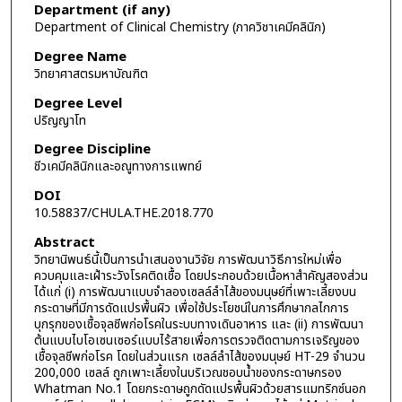
Department (if any)
Department of Clinical Chemistry (ภาควิชาเคมีคลินิก)
Degree Name
วิทยาศาสตรมหาบัณฑิต
Degree Level
ปริญญาโท
Degree Discipline
ชีวเคมีคลินิกและอณูทางการแพทย์
DOI
10.58837/CHULA.THE.2018.770
Abstract
วิทยานิพนธ์นี้เป็นการนำเสนองานวิจัย การพัฒนาวิธีการใหม่เพื่อ
ควบคุมและเฝ้าระวังโรคติดเชื้อ โดยประกอบด้วยเนื้อหาสำคัญสองส่วน
ได้แก่ (i) การพัฒนาแบบจำลองเซลล์ลำไส้ของมนุษย์ที่เพาะเลี้ยงบน
กระดาษที่มีการดัดแปรพื้นผิว เพื่อใช้ประโยชน์ในการศึกษากลไกการ
บุกรุกของเชื้อจุลชีพก่อโรคในระบบทางเดินอาหาร และ (ii) การพัฒนา
ต้นแบบไบโอเซนเซอร์แบบไร้สายเพื่อการตรวจติดตามการเจริญของ
เชื้อจุลชีพก่อโรค โดยในส่วนแรก เซลล์ลำไส้ของมนุษย์ HT-29 จำนวน
200,000 เซลล์ ถูกเพาะเลี้ยงในบริเวณชอบน้ำของกระดาษกรอง
Whatman No.1 โดยกระดาษถูกดัดแปรพื้นผิวด้วยสารแมทริกซ์นอก