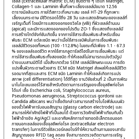
เซลล์ (Extracellular matrix: ECM) ชนิดต่าง ๆ ได้แก่ Matrigel,
Collagen-1 และ Laminin พื้นที่เพาะเลี้ยงเซลล์มีขนาด 12.56
ตารางมิลลิเมตร ภายใต้สภาวะที่เหมาะสม เซลล์ HT-29 ที่ถูกเพาะ
เลี้ยงบนกระดาษ มีชีวิตรอดได้ถึง 28 วัน และแสดงลักษณะของเซลล์ที่
เจริญเต็มที่ โดยมีการแสดงออกของวิลไล (villi) ที่ผิวเซลล์ด้านบน
(apical) และมีการแสดงออกของโปรตีน ZO-1 ซึ่งแสดงถึงเซลล์มี
การสร้างไทต์จังก์ชันเกิดขึ้น จากการใช้สารเชื่อมพันธะสำหรับเชื่อม
พันธะ ECM แต่ละชนิด พบว่าเมื่อใช้สารเจนิพินในการเชื่อมพันธะ
เซลล์มีชีวิตรอดทั้งหมด (100 -112.8%) ในขณะที่มีเพียง 1.1 - 67.3
% ของเซลล์รอดชีวิต หากใช้สารกลูตารัลดีไฮด์ในการเชื่อมพันธะ แต่
การใช้สารเชื่อมพันธะทั้งสองชนิด ทำให้เซลล์ไม่สามารถแบ่งตัวมีรูป
ร่างแบบสามมิติได้ เมื่อสังเกตด้วย SEM เซลล์มีลักษณะแบน การดัด
แปรพื้นผิวกระดาษด้วยสาร ECM ชนิด Matrigel ส่งผลให้เซลล์มีชีวิต
รอดมากที่สุดและสาร ECM ชนิด Laminin ทำให้เซลล์เกิดการแปร
สภาพ (cell differentiation) ได้ดีที่สุด งานวิจัยส่วนที่ 2 เป็นการพัฒ
นาไบโอเซนเซอร์ไร้สายสำหรับติดตามการเจริญของเชื้อจุลชีพก่อโรค
ได้แก่ เชื้อ Escherichia coli, Staphylococcus aureus,
Pseudomonas aeruginosa, Streptococcus gordonii และ
Candida albicans พบว่าเชื้อดังกล่าวสามารถสร้างไบโอฟิล์มบนผิว
ของขั้วไฟฟ้าคาร์บอนอสัณฐาน (glassy carbon electrode) และ
สามารถให้ค่าศักย์ไฟฟ้าที่เป็นลบได้ ด้วยการวัดศักย์ไฟฟ้าเทียบกับขั้ว
ไฟฟ้าอ้างอิง Ag/AgCl และอาศัยหลักการถ่ายทอดอิเล็กตรอนออก
ภายนอกเซลล์ของเชื้อจุลชีพก่อโรค (extracellular electron
transfer) ในการรีดิวซ์ซิลเวอร์คลอไรด์ทำให้ความต้านทานของเสารับ
สัญญาณของ RFID tag ลดลง จึงสามารถตรวจติดตามการเจริญ