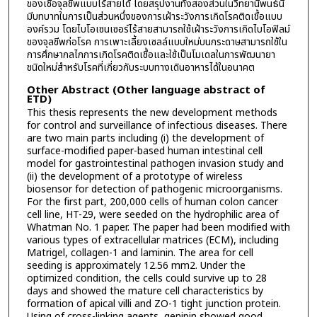
ของเชื้อจุลชีพแบบไร้สายได้ โดยสรุปงานทั้งสองส่วนในวิทยานิพนธ์นี้
มีบทบาทในการเป็นส่วนหนึ่งของการเฝ้าระวังการเกิดโรคติดเชื้อแบบ
องค์รวม โดยไบโอเซนเซอร์ไร้สายสามารถใช้เฝ้าระวังการเกิดไบโอฟิลม์
ของจุลชีพก่อโรค การเพาะเลี้ยงเซลล์แบบใหม่บนกระดาษสามารถใช้ใน
การศึกษากลไกการเกิดโรคติดเชื้อและใช้เป็นโมเดลในการพัฒนายา
ชนิดใหม่สำหรับโรคที่เกี่ยวกับระบบทางเดินอาหารได้ในอนาคต
Other Abstract (Other language abstract of
ETD)
This thesis represents the new development methods
for control and surveillance of infectious diseases. There
are two main parts including (i) the development of
surface-modified paper-based human intestinal cell
model for gastrointestinal pathogen invasion study and
(ii) the development of a prototype of wireless
biosensor for detection of pathogenic microorganisms.
For the first part, 200,000 cells of human colon cancer
cell line, HT-29, were seeded on the hydrophilic area of
Whatman No. 1 paper. The paper had been modified with
various types of extracellular matrices (ECM), including
Matrigel, collagen-1 and laminin. The area for cell
seeding is approximately 12.56 mm2. Under the
optimized condition, the cells could survive up to 28
days and showed the mature cell characteristics by
formation of apical villi and ZO-1 tight junction protein.
Using of cross-linking agents, genipin showed good