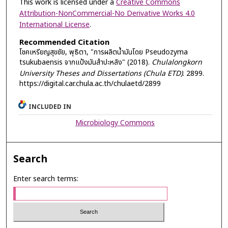
This work is licensed under a
Creative Commons
Attribution-NonCommercial-No Derivative Works 4.0
International License
.
Recommended Citation
โชคเหรียญสุขชัย, พุธิตา, "การผลิตน้ำมันโดย Pseudozyma
tsukubaensis จากแป้งมันสำปะหลัง" (2018).
Chulalongkorn
University Theses and Dissertations (Chula ETD)
. 2899.
https://digital.car.chula.ac.th/chulaetd/2899
INCLUDED IN
Microbiology Commons
Search
Enter search terms: