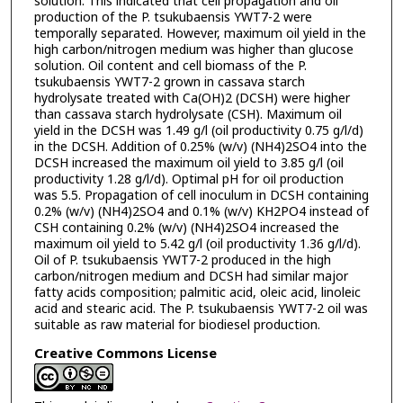
solution. This indicated that cell propagation and oil
production of the P. tsukubaensis YWT7-2 were
temporally separated. However, maximum oil yield in the
high carbon/nitrogen medium was higher than glucose
solution. Oil content and cell biomass of the P.
tsukubaensis YWT7-2 grown in cassava starch
hydrolysate treated with Ca(OH)2 (DCSH) were higher
than cassava starch hydrolysate (CSH). Maximum oil
yield in the DCSH was 1.49 g/l (oil productivity 0.75 g/l/d)
in the DCSH. Addition of 0.25% (w/v) (NH4)2SO4 into the
DCSH increased the maximum oil yield to 3.85 g/l (oil
productivity 1.28 g/l/d). Optimal pH for oil production
was 5.5. Propagation of cell inoculum in DCSH containing
0.2% (w/v) (NH4)2SO4 and 0.1% (w/v) KH2PO4 instead of
CSH containing 0.2% (w/v) (NH4)2SO4 increased the
maximum oil yield to 5.42 g/l (oil productivity 1.36 g/l/d).
Oil of P. tsukubaensis YWT7-2 produced in the high
carbon/nitrogen medium and DCSH had similar major
fatty acids composition; palmitic acid, oleic acid, linoleic
acid and stearic acid. The P. tsukubaensis YWT7-2 oil was
suitable as raw material for biodiesel production.
Creative Commons License