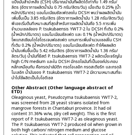
แป้งมันสำปะหลัง (CSH) ปริมาณน้ำมันที่ผลิตได้เท่ากับ 1.49 กรัม/
ลิตร (อัตราการผลิตน้ำมัน 0.75 กรัม/ลิตร/วัน) เมื่อเติม 0.25% (น้ำ
หนัก/ปริมาตร) แอมโมเนียมซัลเฟตลงใน DCSH พบว่าผลผลิตน้ำมัน
เพิ่มขึ้นเป็น 3.85 กรัม/ลิตร (อัตราการผลิตน้ำมัน 1.28 กรัม/ลิตร/วัน)
พีเอชเริ่มต้นทีเหมาะสมที่สุดสำหรับการผลิตน้ำมันคือ 5.5 การเพิ่ม
จำนวนเซลล์ของ P. tsukubaensis YWT7-2 ใน DCSH ที่เติม 0.2%
(น้ำหนัก/ปริมาตร) แอมโมเนียมซัลเฟต และ 0.1% (น้ำหนัก/ปริมาตร)
โพแทสเซียมไดไฮโดรเจนฟอสเฟต แทนการเพิ่มจำนวนเซลล์ใน CSH
ที่เติม 0.2% (น้ำหนัก/ปริมาตร) แอมโมเนียมซัลเฟต ทำให้ผลผลิต
น้ำมันเพิ่มขึ้นเป็น 5.42 กรัม/ลิตร (อัตราการผลิตน้ำมัน 1.36 กรัม/
ลิตร/วัน) น้ำมันที่ยีสต์ P. tsukubaensis YWT7-2 ผลิตเมื่อเจริญใน
high C/N medium และใน DCSH มีกรดไขมันที่เป็นองค์ประกอบ
หลักเหมือนกัน คือกรดปาล์มิติก กรดโอเลอิก กรดสเตียริก และกรดลิ
โนเลอิก น้ำมันของ P. tsukubaensis YWT7-2 มีความเหมาะสมที่จะ
นำไปใช้ผลิตเป็นไบโอดีเซล
Other Abstract (Other language abstract of
ETD)
Oleaginous yeast, Pseudozyma tsukubaensis YWT7-2,
was screened from 28 yeast strains isolated from
mangrove forests in Chantaburi province. It had oil
content 31.36% w/w, (dry cell weight). This is the first
report of P. tsukubaensis YWT7-2 as oleaginous yeast.
The P. tsukubaensis YWT7-2 produced oil when grown in
both high carbon/ nitrogen medium and glucose