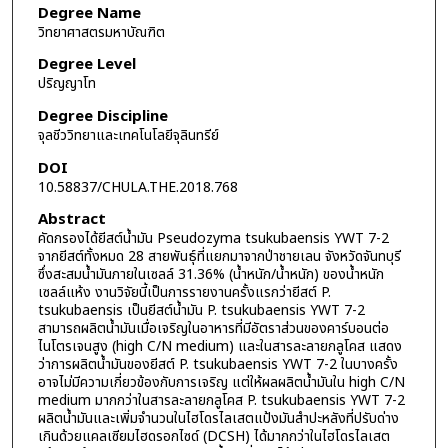
Degree Name
วิทยาศาสตรมหาบัณฑิต
Degree Level
ปริญญาโท
Degree Discipline
จุลชีววิทยาและเทคโนโลยีจุลินทรีย์
DOI
10.58837/CHULA.THE.2018.768
Abstract
คัดกรองได้ยีสต์น้ำมัน Pseudozyma tsukubaensis YWT 7-2
จากยีสต์ทั้งหมด 28 สายพันธุ์ที่แยกมาจากป่าชายเลน จังหวัดจันทบุรี
ซึ่งสะสมน้ำมันภายในเซลล์ 31.36% (น้ำหนัก/น้ำหนัก) ของน้ำหนัก
เซลล์แห้ง งานวิจัยนี้เป็นการรายงานครั้งแรกว่ายีสต์ P.
tsukubaensis เป็นยีสต์น้ำมัน P. tsukubaensis YWT 7-2
สามารถผลิตน้ำมันเมื่อเจริญในอาหารที่มีอัตราส่วนของคาร์บอนต่อ
ไนโตรเจนสูง (high C/N medium) และในสารละลายกลูโคส แสดง
ว่าการผลิตน้ำมันของยีสต์ P. tsukubaensis YWT 7-2 ในบางครั้ง
อาจไม่มีความเกี่ยวข้องกับการเจริญ แต่ให้ผลผลิตน้ำมันใน high C/N
medium มากกว่าในสารละลายกลูโคส P. tsukubaensis YWT 7-2
ผลิตน้ำมันและเพิ่มจำนวนในไฮโดรไลเสตแป้งมันสำปะหลังที่ปรับด่าง
เกินด้วยแคลเซียมไฮดรอกไซด์ (DCSH) ได้มากกว่าในไฮโดรไลเสต