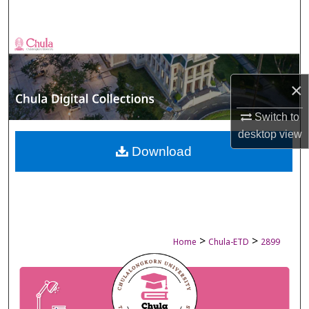
Search
Browse Collections
My Account
×
About
Switch to
desktop
view
Digital Commons Network™
Download
>
>
Home
Chula-ETD
2899