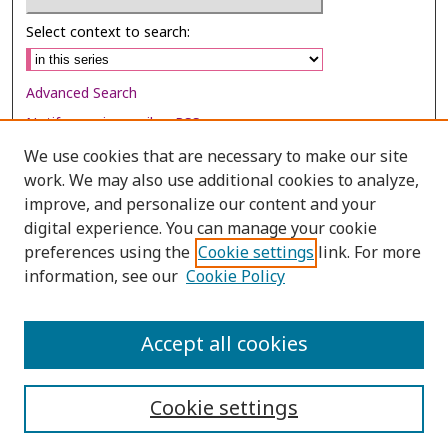
Select context to search:
Advanced Search
Notify me via email or
RSS
We use cookies that are necessary to make our site
Browse
work. We may also use additional cookies to analyze,
Collections
improve, and personalize our content and your
digital experience. You can manage your cookie
Disciplines
preferences using the
Cookie settings
link. For more
Authors
information, see our
Cookie Policy
Author Corner
Author FAQ
Accept all cookies
Cookie settings