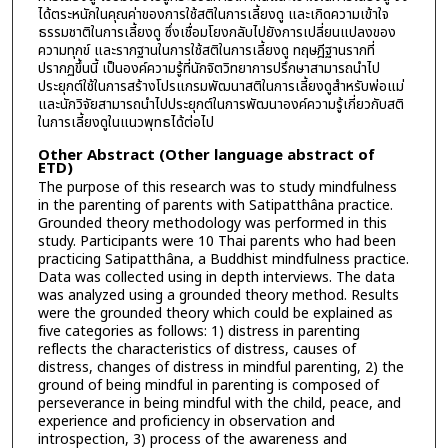
ได้ตระหนักในคุณค่าของการใช้สติในการเลี้ยงดู และเกิดความเข้าใจ
ธรรมชาติในการเลี้ยงดู ซึ่งเชื่อมโยงกลับไปยังการเปลี่ยนแปลงของ
ความทุกข์ และรากฐานในการใช้สติในการเลี้ยงดู ทฤษฎีฐานรากที่
ปรากฏขึ้นนี้ เป็นองค์ความรู้ที่นักจิตวิทยาการปรึกษาสามารถนำไป
ประยุกต์ใช้ในการสร้างโปรแกรมพัฒนาสติในการเลี้ยงดูสำหรับพ่อแม่
และนักวิจัยสามารถนำไปประยุกต์ในการพัฒนาองค์ความรู้เกี่ยวกับสติ
ในการเลี้ยงดูในแนวพุทธได้ต่อไป
Other Abstract (Other language abstract of
ETD)
The purpose of this research was to study mindfulness
in the parenting of parents with Satipatthâna practice.
Grounded theory methodology was performed in this
study. Participants were 10 Thai parents who had been
practicing Satipatthâna, a Buddhist mindfulness practice.
Data was collected using in depth interviews. The data
was analyzed using a grounded theory method. Results
were the grounded theory which could be explained as
five categories as follows: 1) distress in parenting
reflects the characteristics of distress, causes of
distress, changes of distress in mindful parenting, 2) the
ground of being mindful in parenting is composed of
perseverance in being mindful with the child, peace, and
experience and proficiency in observation and
introspection, 3) process of the awareness and