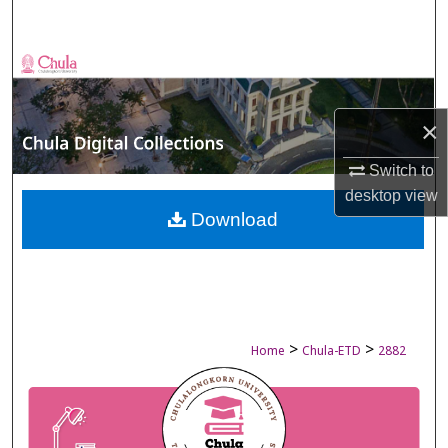
Search
Browse Collections
My Account
×
About
Switch to
desktop
view
Digital Commons Network™
Download
>
>
Home
Chula-ETD
2882