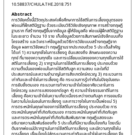
10.58837/CHULA.THE.2018.751
Abstract
การวิจัยครั้งนี้มีวัตถุประสงค์เพื่อศึกษาการใช้สติในการเลี้ยงดูบุตรของ
พ่อแม่ที่ฝึกสติปัฏฐาน ด้วยระเบียบวิธีวิจัยเชิงคุณภาพ การสร้างทฤษฎี
ฐานราก ที่สร้างทฤษฎีขึ้นจากข้อมูล ผู้ให้ข้อมูลคือ พ่อแม่ผู้ฝึกสติปัฏฐาน
ในระยะยาว จำนวน 10 ราย เก็บข้อมูลด้วยการสัมภาษณ์เชิงลึกแบบกึ่ง
โครงสร้าง และวิเคราะห์ข้อมูลด้วยวิธีการวิจัยแบบสร้างทฤษฎีจาก
ข้อมูล ผลการวิจัยพบว่า ทฤษฎีฐานรากประกอบด้วย 5 ประเด็นสำคัญ
ได้แก่ 1) ความทุกข์ใจในการเลี้ยงดู อันแสดงถึง ลักษณะของความ
ทุกข์ ที่มาของความทุกข์ใจ และการเปลี่ยนแปลงของความทุกข์ในการใช้
สติในการเลี้ยงดู 2) รากฐานในการใช้สติในการเลี้ยงดู ประกอบด้วย
ความตั้งมั่นของพ่อแม่ในการใช้สติกับลูก ความสงบ และใจที่มี
ประสบการณ์และความชำนาญในการสังเกตใคร่ครวญ 3) กระบวนการ
เท่าทันและเข้าใจในการเลี้ยงดู คือ กระบวนการรู้เท่าทันในปัจจุบันขณะ
การยับยั้งตนเอง กระบวนการทำความเข้าใจโดยอาศัยเวลาในการ
ใคร่ครวญ และการแสดงออกต่อลูก 4) ความเข้าใจธรรมชาติในการ
เลี้ยงดู คือความเข้าใจในความเกี่ยวเนื่องระหว่างตนกับลูก การยอมรับ
ในความไม่แน่นอนในการเลี้ยงดู และการวางใจในการเป็นพ่อแม่ 5)
การตระหนักในคุณค่าของการใช้สติในการเลี้ยงดู ประกอบด้วย การ
ตระหนักในคุณค่าที่เกิดกับตนเอง การตระหนักในคุณค่าที่เกิดกับลูก
และการตระหนักในคุณค่าที่เกิดกับสัมพันธภาพ ทฤษฎีแสดงและ
อธิบายความสัมพันธ์ของทั้ง 5 ประเด็นที่มีความเชื่อมโยงกัน โดยเริ่ม
ต้นจากพ่อแม่มีรากฐานในการใช้สติในการเลี้ยงดู และมีความทุกข์ใจใน
การเลี้ยงดู เชื่อมโยงไปสู่กระบวนการเท่าทันและเข้าใจในการเลี้ยงดู จึง