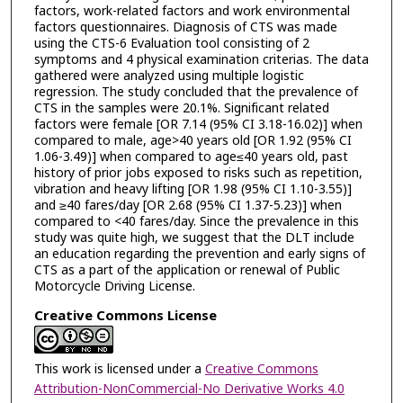
factors, work-related factors and work environmental
factors questionnaires. Diagnosis of CTS was made
using the CTS-6 Evaluation tool consisting of 2
symptoms and 4 physical examination criterias. The data
gathered were analyzed using multiple logistic
regression. The study concluded that the prevalence of
CTS in the samples were 20.1%. Significant related
factors were female [OR 7.14 (95% CI 3.18-16.02)] when
compared to male, age>40 years old [OR 1.92 (95% CI
1.06-3.49)] when compared to age≤40 years old, past
history of prior jobs exposed to risks such as repetition,
vibration and heavy lifting [OR 1.98 (95% CI 1.10-3.55)]
and ≥40 fares/day [OR 2.68 (95% CI 1.37-5.23)] when
compared to <40 fares/day. Since the prevalence in this
study was quite high, we suggest that the DLT include
an education regarding the prevention and early signs of
CTS as a part of the application or renewal of Public
Motorcycle Driving License.
Creative Commons License
This work is licensed under a
Creative Commons
Attribution-NonCommercial-No Derivative Works 4.0