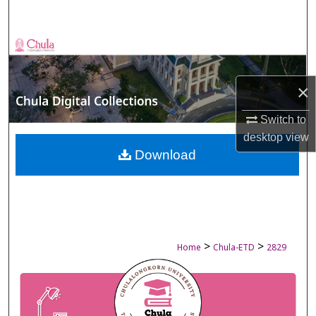
Search
Browse Collections
My Account
×
About
Switch to
desktop
view
Digital Commons Network™
Download
>
>
Home
Chula-ETD
2829