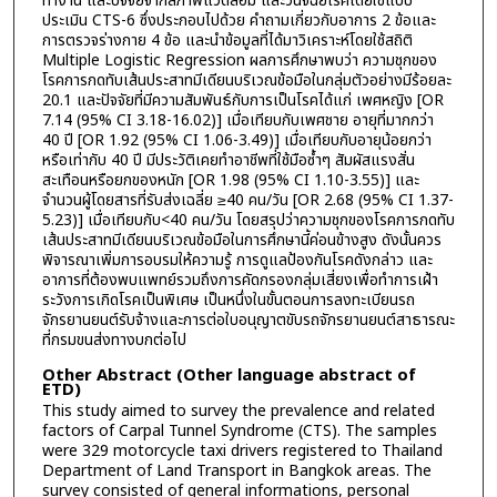
ทำงาน และปัจจัยจากสภาพแวดล้อม และวินิจฉัยโรคโดยใช้แบบ
ประเมิน CTS-6 ซึ่งประกอบไปด้วย คำถามเกี่ยวกับอาการ 2 ข้อและ
การตรวจร่างกาย 4 ข้อ และนำข้อมูลที่ได้มาวิเคราะห์โดยใช้สถิติ
Multiple Logistic Regression ผลการศึกษาพบว่า ความชุกของ
โรคการกดทับเส้นประสาทมีเดียนบริเวณข้อมือในกลุ่มตัวอย่างมีร้อยละ
20.1 และปัจจัยที่มีความสัมพันธ์กับการเป็นโรคได้แก่ เพศหญิง [OR
7.14 (95% CI 3.18-16.02)] เมื่อเทียบกับเพศชาย อายุที่มากกว่า
40 ปี [OR 1.92 (95% CI 1.06-3.49)] เมื่อเทียบกับอายุน้อยกว่า
หรือเท่ากับ 40 ปี มีประวัติเคยทำอาชีพที่ใช้มือซ้ำๆ สัมผัสแรงสั่น
สะเทือนหรือยกของหนัก [OR 1.98 (95% CI 1.10-3.55)] และ
จำนวนผู้โดยสารที่รับส่งเฉลี่ย ≥40 คน/วัน [OR 2.68 (95% CI 1.37-
5.23)] เมื่อเทียบกับ<40 คน/วัน โดยสรุปว่าความชุกของโรคการกดทับ
เส้นประสาทมีเดียนบริเวณข้อมือในการศึกษานี้ค่อนข้างสูง ดังนั้นควร
พิจารณาเพิ่มการอบรมให้ความรู้ การดูแลป้องกันโรคดังกล่าว และ
อาการที่ต้องพบแพทย์รวมถึงการคัดกรองกลุ่มเสี่ยงเพื่อทำการเฝ้า
ระวังการเกิดโรคเป็นพิเศษ เป็นหนึ่งในขั้นตอนการลงทะเบียนรถ
จักรยานยนต์รับจ้างและการต่อใบอนุญาตขับรถจักรยานยนต์สาธารณะ
ที่กรมขนส่งทางบกต่อไป
Other Abstract (Other language abstract of
ETD)
This study aimed to survey the prevalence and related
factors of Carpal Tunnel Syndrome (CTS). The samples
were 329 motorcycle taxi drivers registered to Thailand
Department of Land Transport in Bangkok areas. The
survey consisted of general informations, personal